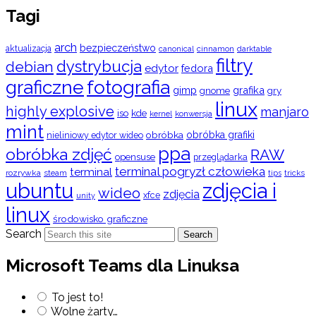
Tagi
arch
bezpieczeństwo
aktualizacja
cinnamon
canonical
darktable
filtry
dystrybucja
debian
edytor
fedora
graficzne
fotografia
gimp
grafika
gry
gnome
linux
highly explosive
manjaro
iso
kde
konwersja
kernel
mint
obróbka
obróbka grafiki
nieliniowy edytor wideo
ppa
obróbka zdjęć
RAW
opensuse
przeglądarka
terminal pogryzł człowieka
terminal
rozrywka
steam
tips
tricks
ubuntu
zdjęcia i
wideo
zdjęcia
xfce
unity
linux
środowisko graficzne
Search
Search
Microsoft Teams dla Linuksa
To jest to!
Wolne żarty…