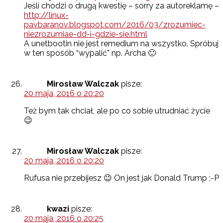
Jeśli chodzi o drugą kwestię – sorry za autoreklamę –
http://linux-
pavbaranov.blogspot.com/2016/03/zrozumiec-
niezrozumiae-dd-i-gdzie-sie.html
A unetbootin nie jest remedium na wszystko. Spróbuj
w ten sposób “wypalić” np. Archa 🙂
Mirosław Walczak
pisze:
20 maja, 2016 o 20:20
Też bym tak chciał, ale po co sobie utrudniać życie
😉
Mirosław Walczak
pisze:
20 maja, 2016 o 20:20
Rufusa nie przebijesz 😉 On jest jak Donald Trump ;-P
kwazi
pisze:
20 maja, 2016 o 20:25