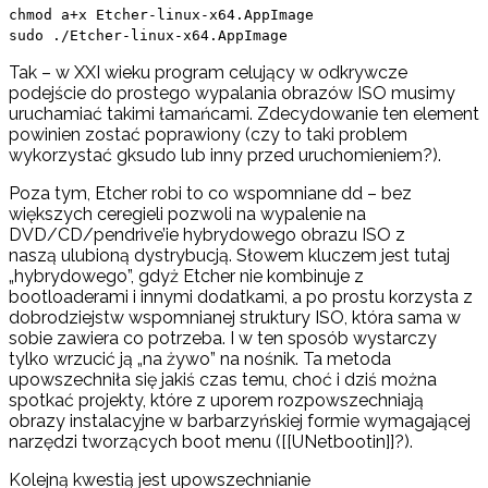
chmod a+x Etcher-linux-x64.AppImage
sudo ./Etcher-linux-x64.AppImage
Tak – w XXI wieku program celujący w odkrywcze
podejście do prostego wypalania obrazów ISO musimy
uruchamiać takimi łamańcami. Zdecydowanie ten element
powinien zostać poprawiony (czy to taki problem
wykorzystać gksudo lub inny przed uruchomieniem?).
Poza tym, Etcher robi to co wspomniane dd – bez
większych ceregieli pozwoli na wypalenie na
DVD/CD/pendrive’ie hybrydowego obrazu ISO z
naszą ulubioną dystrybucją. Słowem kluczem jest tutaj
„hybrydowego”, gdyż Etcher nie kombinuje z
bootloaderami i innymi dodatkami, a po prostu korzysta z
dobrodziejstw wspomnianej struktury ISO, która sama w
sobie zawiera co potrzeba. I w ten sposób wystarczy
tylko wrzucić ją „na żywo” na nośnik. Ta metoda
upowszechniła się jakiś czas temu, choć i dziś można
spotkać projekty, które z uporem rozpowszechniają
obrazy instalacyjne w barbarzyńskiej formie wymagającej
narzędzi tworzących boot menu ([[UNetbootin]]?).
Kolejną kwestią jest upowszechnianie