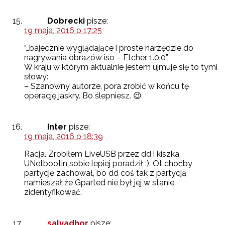
Dobrecki
pisze:
19 maja, 2016 o 17:25
“…bajecznie wyglądające i proste narzędzie do
nagrywania obrazów iso – Etcher 1.0.0”.
W kraju w którym aktualnie jestem ujmuje się to tymi
słowy:
– Szanowny autorze, pora zrobić w końcu tę
operację jaskry. Bo ślepniesz. 😉
Inter
pisze:
19 maja, 2016 o 18:39
Racja. Zrobiłem LiveUSB przez dd i kiszka.
UNetbootin sobie lepiej poradził :). Ot choćby
partycję zachował, bo dd coś tak z partycją
namieszał że Gparted nie był jej w stanie
zidentyfikować.
salvadhor
pisze: