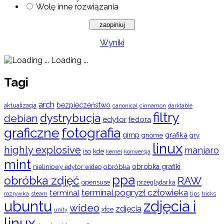
Wolę inne rozwiązania
Wyniki
Loading ...
Tagi
arch
bezpieczeństwo
aktualizacja
cinnamon
canonical
darktable
filtry
dystrybucja
debian
edytor
fedora
graficzne
fotografia
gimp
grafika
gry
gnome
linux
highly explosive
manjaro
iso
kde
konwersja
kernel
mint
obróbka
obróbka grafiki
nieliniowy edytor wideo
ppa
obróbka zdjęć
RAW
opensuse
przeglądarka
terminal pogryzł człowieka
terminal
rozrywka
steam
tips
tricks
ubuntu
zdjęcia i
wideo
zdjęcia
xfce
unity
linux