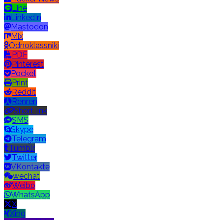
Line
LinkedIn
Mastodon
Mix
Odnoklassniki
PDF
Pinterest
Pocket
Print
Reddit
Renren
Short link
SMS
Skype
Telegram
Tumblr
Twitter
VKontakte
wechat
Weibo
WhatsApp
X
Xing