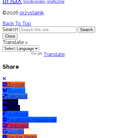
środowisko graficzne
©2026
przystajnik
Back To Top
Search
Search
Close
Translate »
Powered by
Translate
Share
Blogger
Bluesky
Delicious
Digg
Email
Facebook
Facebook messenger
Flipboard
Google
Hacker News