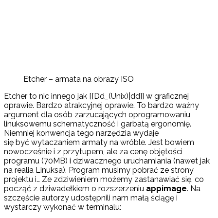
Etcher – armata na obrazy ISO
Etcher to nic innego jak [[Dd_(Unix)|dd]] w graficznej
oprawie. Bardzo atrakcyjnej oprawie. To bardzo ważny
argument dla osób zarzucających oprogramowaniu
linuksowemu schematyczność i garbatą ergonomię.
Niemniej konwencja tego narzędzia wydaje
się być wytaczaniem armaty na wróble. Jest bowiem
nowocześnie i z przytupem, ale za cenę objętości
programu (70MB) i dziwacznego uruchamiania (nawet jak
na realia Linuksa). Program musimy pobrać ze strony
projektu i… Ze zdziwieniem możemy zastanawiać się, co
począć z dziwadełkiem o rozszerzeniu
appimage
. Na
szczęście autorzy udostępnili nam małą ściągę i
wystarczy wykonać w terminalu: