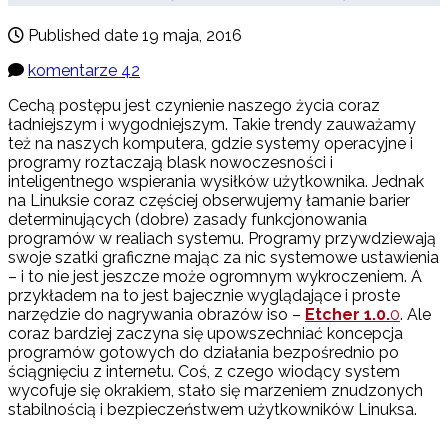
Published date
19 maja, 2016
komentarze 42
Cechą postępu jest czynienie naszego życia coraz
ładniejszym i wygodniejszym. Takie trendy zauważamy
też na naszych komputera, gdzie systemy operacyjne i
programy roztaczają blask nowoczesności i
inteligentnego wspierania wysiłków użytkownika. Jednak
na Linuksie coraz częściej obserwujemy łamanie barier
determinujących (dobre) zasady funkcjonowania
programów w realiach systemu. Programy przywdziewają
swoje szatki graficzne mając za nic systemowe ustawienia
– i to nie jest jeszcze może ogromnym wykroczeniem. A
przykładem na to jest bajecznie wyglądające i proste
narzędzie do nagrywania obrazów iso –
Etcher 1.0.
0
. Ale
coraz bardziej zaczyna się upowszechniać koncepcja
programów gotowych do działania bezpośrednio po
ściągnięciu z internetu. Coś, z czego wiodący system
wycofuje się okrakiem, stało się marzeniem znudzonych
stabilnością i bezpieczeństwem użytkowników Linuksa.