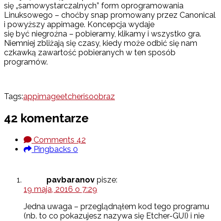
się „samowystarczalnych” form oprogramowania
Linuksowego – choćby snap promowany przez Canonical
i powyższy appimage. Koncepcja wydaje
się być niegroźna – pobieramy, klikamy i wszystko gra.
Niemniej zbliżają się czasy, kiedy może odbić się nam
czkawką zawartość pobieranych w ten sposób
programów.
Tags:
appimage
etcher
iso
obraz
42 komentarze
Comments
42
Pingbacks
0
pavbaranov
pisze:
19 maja, 2016 o 7:29
Jedna uwaga – przeglądnąłem kod tego programu
(nb. to co pokazujesz nazywa się Etcher-GUI) i nie