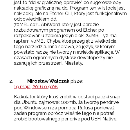
jest to “dd w graficznej oprawie”, co sugerowałoby
nakładkę graficzną na dd. Program ten w istocie jest
nakładką, ale na Etcher-CLI, który jest funkcjonalnym
odpowiednikiem dd.
70MB… cóż… AbiWord, który jest bardziej
rozbudowanym programem od Etcher, po
rozpakowaniu zabiera jedynie ok. 24MB. LyX ma
raptem 50MB… Chyba ktoś przegiął z wielkością
tego narzędzia. Inna sprawa, że język, w którym
powstało raczej nie tworzy niewielkie aplikacje. W
czasach ogromnych dysków deweloperzy nie
szanują ich przestrzeni. Niestety.
Mirosław Walczak
pisze:
19 maja, 2016 o 9:08
Kalkulator który ktoś zrobił w postaci paczki snap
dla Ubuntu zajmował 100mb. Ja tworzę pendrive
pod Windowsem za pomocą Rufusa ponieważ
żaden program oprócz właśnie tego nie potrafi
zrobić bootowalnego pendrive pod UEFI Native.