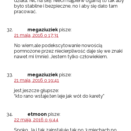
działa. Nic na siłę. Niech najpierw ogarną to tak aby
było stabilne i bezpieczne, no i aby się dało tam
pracować.
megaziuziek
pisze:
21 maja, 2016 o 17:31
No wiem,ale podekscytowanie nowością
pomnożone przez niecierpliwość daje się we znaki
nawet mi (mnie). Jestem tylko człowiekiem.
megaziuziek
pisze:
21 maja, 2016 o 19:41
jest jeszcze głupsze:
“kto rano wstaje,ten leje jak wół do karety”
etmoon
pisze:
22 maja, 2016 o 9:44
Spoko. Ja i tak zainstaluję tak po 3 miechach po