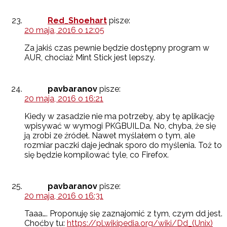
Red_Shoehart
pisze:
20 maja, 2016 o 12:05
Za jakiś czas pewnie będzie dostępny program w
AUR, chociaż Mint Stick jest lepszy.
pavbaranov
pisze:
20 maja, 2016 o 16:21
Kiedy w zasadzie nie ma potrzeby, aby tę aplikację
wpisywać w wymogi PKGBUILDa. No, chyba, że się
ją zrobi ze źródeł. Nawet myślałem o tym, ale
rozmiar paczki daje jednak sporo do myślenia. Toż to
się będzie kompilować tyle, co Firefox.
pavbaranov
pisze:
20 maja, 2016 o 16:31
Taaa…. Proponuję się zaznajomić z tym, czym dd jest.
Choćby tu:
https://pl.wikipedia.org/wiki/Dd_(Unix)