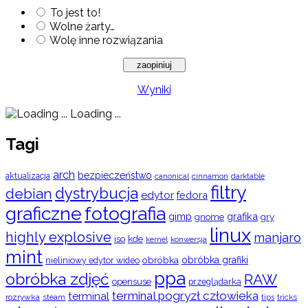
To jest to!
Wolne żarty…
Wolę inne rozwiązania
Wyniki
Loading ...
Tagi
arch
bezpieczeństwo
aktualizacja
cinnamon
canonical
darktable
filtry
dystrybucja
debian
edytor
fedora
graficzne
fotografia
gimp
grafika
gry
gnome
linux
highly explosive
manjaro
iso
kde
konwersja
kernel
mint
obróbka
obróbka grafiki
nieliniowy edytor wideo
ppa
obróbka zdjęć
RAW
opensuse
przeglądarka
terminal pogryzł człowieka
terminal
rozrywka
steam
tips
tricks