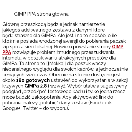
GIMP PPA strona główna
Główną przeszkodą będzie jednak namierzenie
jakiegoś adekwatnego zestawu z danymi które
będą strawne dla GIMPa. Ale jest i na to sposób, o ile
ktoś nie posiada wrodzonej awersji do pobierania paczek
zip spoza sieci lokalnej. Bowiem powstanie strony
GIMP
PPA
rozwiązuje problem żmudnego przeszukiwania
internetu w poszukiwaniu atrakcyjnych presetów dla
GIMPa. Ta strona to [[Mekka]] dla poszukiwaczy
niebanalnego wyglądu dla swoich kadrów, a jednocześnie
ceniących swój czas. Obecnie na stronie dostępne jest
około
180 gotowych
ustawień do wykorzystania w sekcji
krzywych
GIMPa 2.8
i wzwyż. Wybór ułatwia sugestywny
podgląd „przed/po” testowego kadru i tylko jedna rzecz
może budzić zakłopotanie. Aby aktywować link do
pobrania, należy „polubić” dany zestaw (Facebook,
Google+, Twitter – do wyboru).