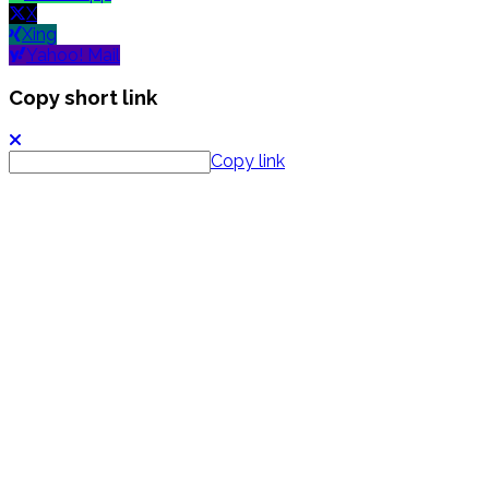
X
Xing
Yahoo! Mail
Copy short link
Copy link