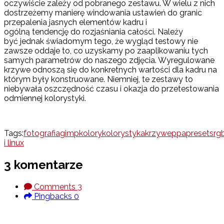
oczywiście zależy od pobranego zestawu. W wielu z nich
dostrzeżemy manierę windowania ustawień do granic
przepalenia jasnych elementów kadru i
ogólną tendencję do rozjaśniania całości. Należy
być jednak świadomym tego, że wygląd testowy nie
zawsze oddaje to, co uzyskamy po zaaplikowaniu tych
samych parametrów do naszego zdjęcia. Wyregulowane
krzywe odnoszą się do konkretnych wartości dla kadru na
którym były konstruowane. Niemniej, te zestawy to
niebywała oszczędność czasu i okazja do przetestowania
odmiennej kolorystyki.
Tags:
fotografia
gimp
kolory
kolorystyka
krzywe
ppa
presets
rg
i linux
3 komentarze
Comments
3
Pingbacks
0