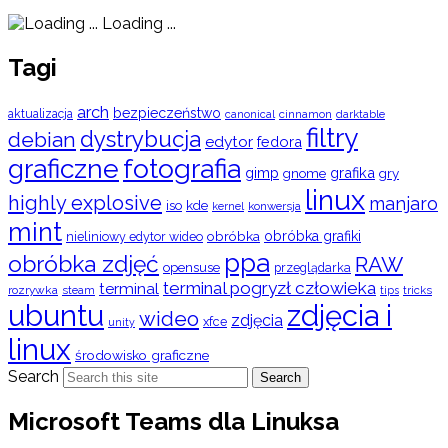
Loading ...
Tagi
arch
bezpieczeństwo
aktualizacja
cinnamon
canonical
darktable
filtry
dystrybucja
debian
edytor
fedora
graficzne
fotografia
gimp
grafika
gry
gnome
linux
highly explosive
manjaro
iso
kde
konwersja
kernel
mint
obróbka
obróbka grafiki
nieliniowy edytor wideo
ppa
obróbka zdjęć
RAW
opensuse
przeglądarka
terminal pogryzł człowieka
terminal
rozrywka
steam
tips
tricks
ubuntu
zdjęcia i
wideo
zdjęcia
xfce
unity
linux
środowisko graficzne
Search
Search
Microsoft Teams dla Linuksa