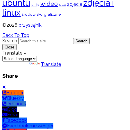
ubuntu
zdjęcia i
wideo
zdjęcia
xfce
unity
linux
środowisko graficzne
©2026
przystajnik
Back To Top
Search
Search
Close
Translate »
Powered by
Translate
Share
Blogger
Bluesky
Delicious
Digg
Email
Facebook
Facebook messenger