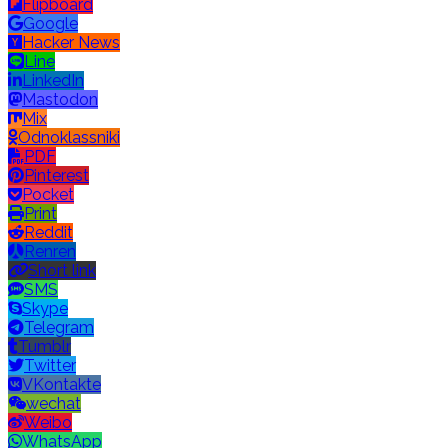
Flipboard
Google
Hacker News
Line
LinkedIn
Mastodon
Mix
Odnoklassniki
PDF
Pinterest
Pocket
Print
Reddit
Renren
Short link
SMS
Skype
Telegram
Tumblr
Twitter
VKontakte
wechat
Weibo
WhatsApp