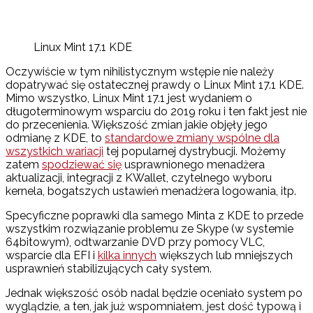
Linux Mint 17.1 KDE
Oczywiście w tym nihilistycznym wstępie nie należy
dopatrywać się ostatecznej prawdy o Linux Mint 17.1 KDE.
Mimo wszystko, Linux Mint 17.1 jest wydaniem o
długoterminowym wsparciu do 2019 roku i ten fakt jest nie
do przecenienia. Większość zmian jakie objęły jego
odmianę z KDE, to
standardowe zmiany wspólne dla
wszystkich wariacji
tej popularnej dystrybucji. Możemy
zatem
spodziewać się
usprawnionego menadżera
aktualizacji, integracji z KWallet, czytelnego wyboru
kernela, bogatszych ustawień menadżera logowania, itp.
Specyficzne poprawki dla samego Minta z KDE to przede
wszystkim rozwiązanie problemu ze Skype (w systemie
64bitowym), odtwarzanie DVD przy pomocy VLC,
wsparcie dla EFI i
kilka innych
większych lub mniejszych
usprawnień stabilizujących cały system.
Jednak większość osób nadal będzie oceniało system po
wyglądzie, a ten, jak już wspomniałem, jest dość typową i