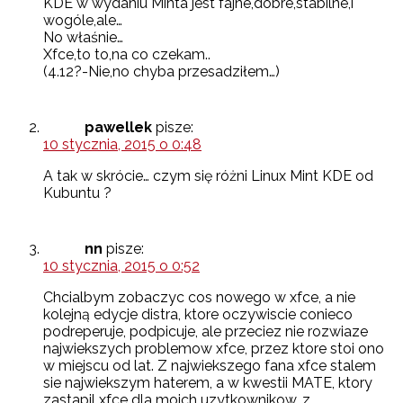
KDE w wydaniu Minta jest fajne,dobre,stabilne,i
wogóle,ale…
No właśnie…
Xfce,to to,na co czekam..
(4.12?-Nie,no chyba przesadziłem…)
pawellek
pisze:
10 stycznia, 2015 o 0:48
A tak w skrócie… czym się różni Linux Mint KDE od
Kubuntu ?
nn
pisze:
10 stycznia, 2015 o 0:52
Chcialbym zobaczyc cos nowego w xfce, a nie
kolejną edycje distra, ktore oczywiscie conieco
podreperuje, podpicuje, ale przeciez nie rozwiaze
najwiekszych problemow xfce, przez ktore stoi ono
w miejscu od lat. Z najwiekszego fana xfce stalem
sie najwiekszym haterem, a w kwestii MATE, ktory
zastapil xfce dla moich uzytkownikow, z