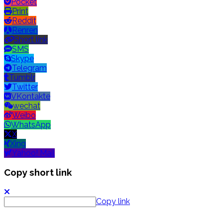
Pocket
Print
Reddit
Renren
Short link
SMS
Skype
Telegram
Tumblr
Twitter
VKontakte
wechat
Weibo
WhatsApp
X
Xing
Yahoo! Mail
Copy short link
Copy link