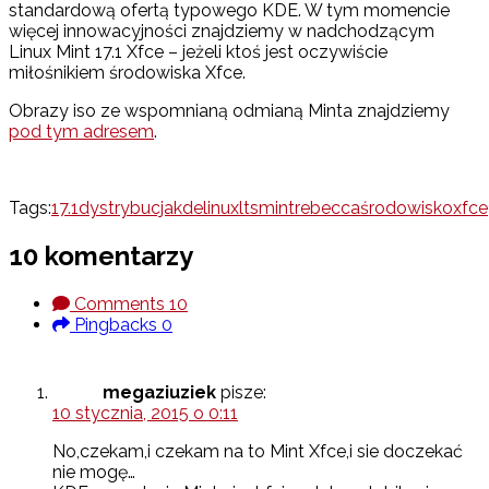
standardową ofertą typowego KDE. W tym momencie
więcej innowacyjności znajdziemy w nadchodzącym
Linux Mint 17.1 Xfce – jeżeli ktoś jest oczywiście
miłośnikiem środowiska Xfce.
Obrazy iso ze wspomnianą odmianą Minta znajdziemy
pod tym adresem
.
Tags:
17.1
dystrybucja
kde
linux
lts
mint
rebecca
środowisko
xfce
10 komentarzy
Comments
10
Pingbacks
0
megaziuziek
pisze:
10 stycznia, 2015 o 0:11
No,czekam,i czekam na to Mint Xfce,i sie doczekać
nie mogę…