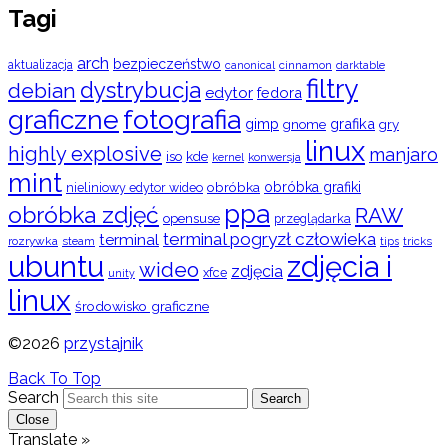
Tagi
arch
bezpieczeństwo
aktualizacja
cinnamon
canonical
darktable
filtry
dystrybucja
debian
edytor
fedora
graficzne
fotografia
gimp
grafika
gry
gnome
linux
highly explosive
manjaro
iso
kde
konwersja
kernel
mint
obróbka
obróbka grafiki
nieliniowy edytor wideo
ppa
obróbka zdjęć
RAW
opensuse
przeglądarka
terminal pogryzł człowieka
terminal
rozrywka
steam
tips
tricks
ubuntu
zdjęcia i
wideo
zdjęcia
xfce
unity
linux
środowisko graficzne
©2026
przystajnik
Back To Top
Search
Search
Close
Translate »