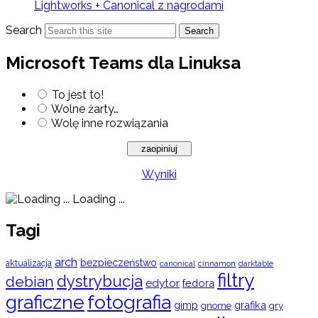
Lightworks + Canonical z nagrodami
Search
Search
Microsoft Teams dla Linuksa
To jest to!
Wolne żarty…
Wolę inne rozwiązania
Wyniki
Loading ...
Tagi
arch
bezpieczeństwo
aktualizacja
cinnamon
canonical
darktable
filtry
dystrybucja
debian
edytor
fedora
graficzne
fotografia
gimp
grafika
gry
gnome