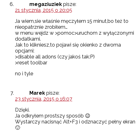
megaziuziek
pisze:
21 stycznia, 2015 o 20:05
Ja wiem,sie właśnie męczyłem 15 minut,bo też to
nieopatrznie zrobiłem…
w menu wejdz w >pomoc>uruchom z wyłączonymi
dodatkami.
Jak to klikniesz,to pojawi się okienko z dwoma
opcjami:
>disable all adons (czy jakoś tak:P)
>reset toolbar
no i tyle
Marek
pisze:
23 stycznia, 2015 o 16:07
Dzięki.
Ja odkryłem prostszy sposób 😉
Wystarczy nacisnąć Alt+F3 i odznaczyć pełny ekran
🙂