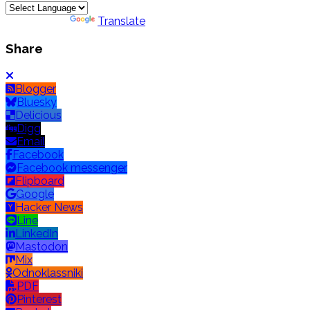
Powered by
Translate
Share
Blogger
Bluesky
Delicious
Digg
Email
Facebook
Facebook messenger
Flipboard
Google
Hacker News
Line
LinkedIn
Mastodon
Mix
Odnoklassniki
PDF
Pinterest