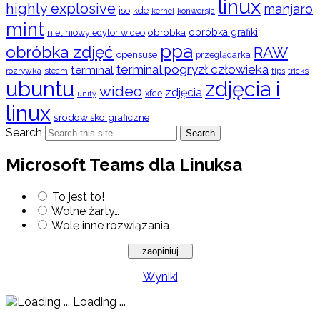
linux
highly explosive
manjaro
iso
kde
konwersja
kernel
mint
obróbka
obróbka grafiki
nieliniowy edytor wideo
ppa
obróbka zdjęć
RAW
opensuse
przeglądarka
terminal pogryzł człowieka
terminal
rozrywka
steam
tips
tricks
ubuntu
zdjęcia i
wideo
zdjęcia
xfce
unity
linux
środowisko graficzne
Search
Search
Microsoft Teams dla Linuksa
To jest to!
Wolne żarty…
Wolę inne rozwiązania
Wyniki
Loading ...