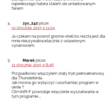
najwiekszego hatera stalem sie umiarkowanym
fanem
zyx_242
pisze:
10 stycznia, 2015 o 11:04
Ja czekam na powrot gnome-shell bo reszta jest dla
mnie nieuzywalna,wlacznie z oslawionym
cynamonem.
Marek
pisze:
21 stycznia, 2015 o 8:46
Przypadkowo włączyłem stały tryb pełnoekranowy
dla Thunderbirda.
Jak można go wyłączyć i uruchamiać program w
oknie ?
Cltr+shift+F powoduje włączenie wyszukiwania w
tym programie …