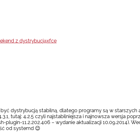
ekend z dystrybucją
xfce
 być dystrybucją stabilną, dlatego programy są w starszych 
4.3.1, tutaj: 4.2.5 czyli najstabilniejsza i najnowsza wersja popr
lash-plugin-11.2.202.406 – wydanie aktualizacji 10.09.2014). We
ność od systemd 😉