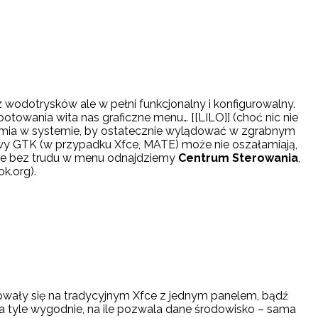
wodotrysków ale w pełni funkcjonalny i konfigurowalny.
owania wita nas graficzne menu… [[LILO]] (choć nic nie
chamia w systemie, by ostatecznie wylądować w zgrabnym
wy GTK (w przypadku Xfce, MATE) może nie oszałamiają,
ście bez trudu w menu odnajdziemy
Centrum Sterowania
,
k.org).
ały się na tradycyjnym Xfce z jednym panelem, bądź
a tyle wygodnie, na ile pozwala dane środowisko – sama