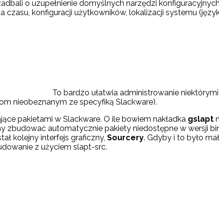
zadbali o uzupełnienie domyślnych narzędzi konfiguracyjnych.
czasu, konfiguracji użytkowników, lokalizacji systemu (języ
To bardzo ułatwia administrowanie niektórymi
obom nieobeznanym ze specyfiką Slackware).
ające pakietami w Slackware. O ile bowiem nakładka
gslapt
emy zbudować automatycznie pakiety niedostępne w wersji b
ał kolejny interfejs graficzny,
Sourcery
. Gdyby i to było ma
budowanie z użyciem slapt-src.