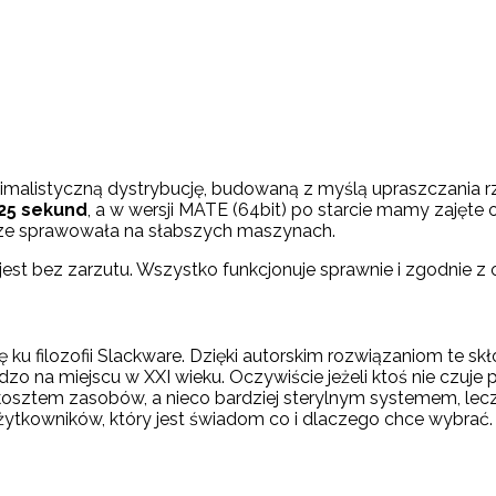
imalistyczną dystrybucję, budowaną z myślą upraszczania rz
25 sekund
, a w wersji MATE (64bit) po starcie mamy zajęte
rze sprawowała na słabszych maszynach.
est bez zarzutu. Wszystko funkcjonuje sprawnie i zgodnie z 
ę ku filozofii Slackware. Dzięki autorskim rozwiązaniom te 
o na miejscu w XXI wieku. Oczywiście jeżeli ktoś nie czuj
osztem zasobów, a nieco bardziej sterylnym systemem, lec
żytkowników, który jest świadom co i dlaczego chce wybrać.