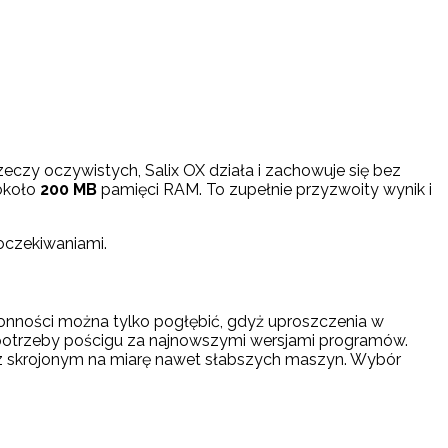
eczy oczywistych, Salix OX działa i zachowuje się bez
 około
200 MB
pamięci RAM. To zupełnie przyzwoity wynik i
oczekiwaniami.
skłonności można tylko pogłębić, gdyż uproszczenia w
e potrzeby pościgu za najnowszymi wersjami programów.
z skrojonym na miarę nawet słabszych maszyn. Wybór