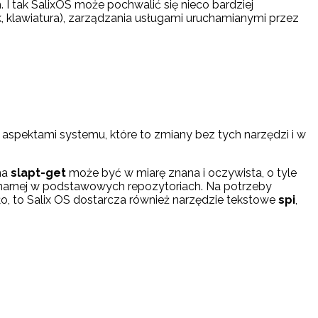
 I tak SalixOS może pochwalić się nieco bardziej
k, klawiatura), zarządzania usługami uruchamianymi przez
 aspektami systemu, które to zmiany bez tych narzędzi i w
na
slapt-get
może być w miarę znana i oczywista, o tyle
inarnej w podstawowych repozytoriach. Na potrzeby
ło, to Salix OS dostarcza również narzędzie tekstowe
spi
,