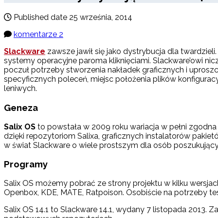
Published date
25 września, 2014
komentarze 2
Slackware
zawsze jawił się jako dystrybucja dla twardzie
systemy operacyjne paroma kliknięciami. Slackware’owi nic
poczuł potrzeby stworzenia nakładek graficznych i uproszc
specyficznych poleceń, miejsc położenia plików konfigura
leniwych.
Geneza
Salix OS
to powstała w 2009 roku wariacja w pełni zgodna 
dzięki repozytoriom Salixa, graficznych instalatorów pakie
w świat Slackware o wiele prostszym dla osób poszukujących 
Programy
Salix OS możemy pobrać ze strony projektu w kilku wersja
Openbox, KDE, MATE, Ratpoison. Osobiście na potrzeby tes
Salix OS 14.1 to Slackware 14.1, wydany 7 listopada 2013.