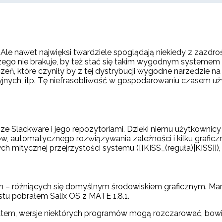
li. Ale nawet najwięksi twardziele spoglądają niekiedy z za
zego nie brakuje, by też stać się takim wygodnym systemem 
zeń, które czyniły by z tej dystrybucji wygodne narzędzie n
cyjnych, itp. Tę niefrasobliwość w gospodarowaniu czasem 
ze Slackware i jego repozytoriami. Dzięki niemu użytkowni
tów, automatycznego rozwiązywania zależności i kilku grafic
mitycznej przejrzystości systemu ([[KISS_(reguła)|KISS]]), op
ch – różniących się domyślnym środowiskiem graficznym. Ma
tu pobrałem Salix OS z MATE 1.8.1.
 Zatem, wersje niektórych programów mogą rozczarować, bowi