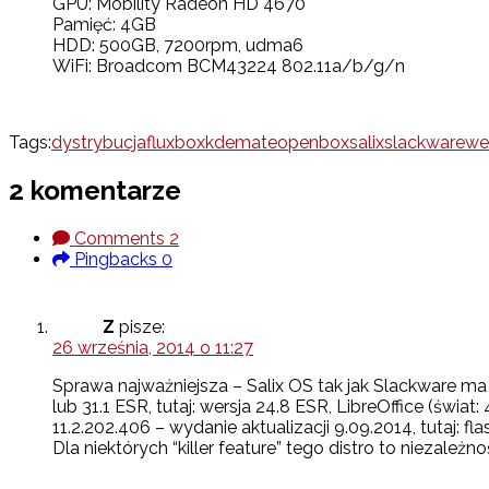
GPU: Mobility Radeon HD 4670
Pamięć: 4GB
HDD: 500GB, 7200rpm, udma6
WiFi: Broadcom BCM43224 802.11a/b/g/n
Tags:
dystrybucja
fluxbox
kde
mate
openbox
salix
slackware
we
2 komentarze
Comments
2
Pingbacks
0
Z
pisze:
26 września, 2014 o 11:27
Sprawa najważniejsza – Salix OS tak jak Slackware ma
lub 31.1 ESR, tutaj: wersja 24.8 ESR, LibreOffice (świat: 
11.2.202.406 – wydanie aktualizacji 9.09.2014, tutaj: f
Dla niektórych “killer feature” tego distro to niezależ