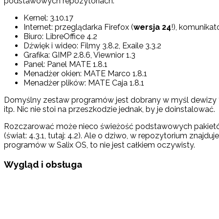
podstawowych repozytoriach.
Kernel: 3.10.17
Internet: przeglądarka Firefox (
wersja 24
!), komunikat
Biuro: LibreOffice 4.2
Dźwięk i wideo: Filmy 3.8.2, Exaile 3.3.2
Grafika: GIMP 2.8.6, Viewnior 1.3
Panel: Panel MATE 1.8.1
Menadżer okien: MATE Marco 1.8.1
Menadżer plików: MATE Caja 1.8.1
Domyślny zestaw programów jest dobrany w myśl dewizy “j
itp. Nic nie stoi na przeszkodzie jednak, by je doinstalować.
Rozczarować może nieco świeżość podstawowych pakietów 
(świat: 4.3.1, tutaj: 4.2). Ale o dziwo, w repozytorium znajduj
programów w Salix OS, to nie jest całkiem oczywisty.
Wygląd i obsługa