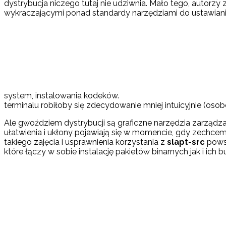
dystrybucja niczego tutaj nie udziwnia. Mało tego, autorzy 
wykraczającymi ponad standardy narzędziami do ustawiania 
system, instalowania kodeków.
terminalu robiłoby się zdecydowanie mniej intuicyjnie (os
Ale gwoździem dystrybucji są graficzne narzędzia zarządz
ułatwienia i ukłony pojawiają się w momencie, gdy zechc
takiego zajęcia i usprawnienia korzystania z
slapt-src
powst
które łączy w sobie instalację pakietów binarnych jak i ich 