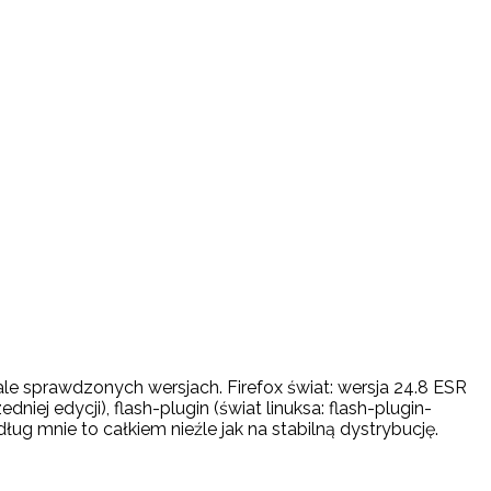
ale sprawdzonych wersjach. Firefox świat: wersja 24.8 ESR
zedniej edycji), flash-plugin (świat linuksa: flash-plugin-
dług mnie to całkiem nieźle jak na stabilną dystrybucję.