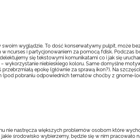
 swoim wyglądzie. To dość konserwatywny pulpit, może bez 
w ncurses i partycjonowaniem za pomocą fdisk. Podczas boot
e delektujemy się tekstowymi komunikatami co i jak się uru
 – wykorzystanie niebieskiego koloru. Same domyślne moty
kąś przebrzmiałą epokę (głównie za sprawą ikon?). Na szczę
(pod pobraniu odpowiednich tematów choćby z gnome-loo
u nie nastręcza większych problemów osobom które wychow
jakie środowisko wybierzemy, będzie się w nim pracowało n