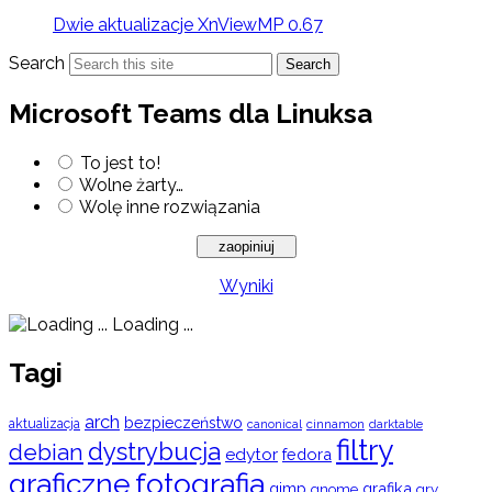
Dwie aktualizacje XnViewMP 0.67
Search
Search
Microsoft Teams dla Linuksa
To jest to!
Wolne żarty…
Wolę inne rozwiązania
Wyniki
Loading ...
Tagi
arch
bezpieczeństwo
aktualizacja
cinnamon
canonical
darktable
filtry
dystrybucja
debian
edytor
fedora
graficzne
fotografia
gimp
grafika
gry
gnome