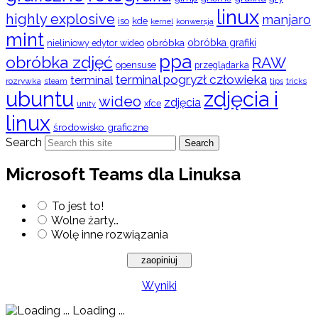
linux
highly explosive
manjaro
iso
kde
konwersja
kernel
mint
obróbka
obróbka grafiki
nieliniowy edytor wideo
ppa
obróbka zdjęć
RAW
opensuse
przeglądarka
terminal pogryzł człowieka
terminal
rozrywka
steam
tips
tricks
ubuntu
zdjęcia i
wideo
zdjęcia
xfce
unity
linux
środowisko graficzne
Search
Search
Microsoft Teams dla Linuksa
To jest to!
Wolne żarty…
Wolę inne rozwiązania
Wyniki
Loading ...