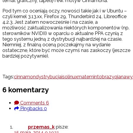
temat graficzny, tapetę i ew. motyw Cinnamona.
Pod tym co oceniają oczy, nowości takie jak i w Ubuntu –
czyli kernel 3.13.xx, Firefox 29, Thunderbird 24, Libreoffice
4.2.3. Jest zatem nowocześnie i na czasie, a
możliwość zaktualizowania niektórych komponentów (np.
sterowników NVIDII) w oparciu o aktualne PPA czynią z
tego systemu jedną z dystrybucji najbardziej na czasie.
Niemniej, z finalną oceną poczekajmy na wydanie
ostateczne, które być może czymś nas zaskoczy (jeszcze
bardziej pozytywnie).
Tags:
cinnamon
dystrybucja
iso
linux
mate
mint
obrazy
qiana
wy
6 komentarzy
Comments
6
Pingbacks
0
przemas_k
pisze:
15 maja, 2014 o 19:11