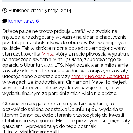
Published date
15 maja, 2014
komentarzy 6
Drżące palce nerwowo próbują utrafić w przyciski na
myszce, a rozdygotany wskaźnik na ekranie chaotycznie
przelatuje tuż obok linków do obrazów ISO widniejących
na liście. Tak w skrócie można opisać rozemocjonowany
stan użytkownika
Minta
, który z niecierpliwością wypatruje
najnowszego wydania Mint 17 Qiana, zbudowanego w
oparciu o Ubuntu 14.04 LTS. Męki oczekiwania miłosiernie
zostały w końcu ukrócone – w dniu wczorajszym zostały
udostępnione pierwsze obrazy
Mint 17 Release Candidate
w wersjach ze środowiskiem Cinnamon i Mate. To nie jest
wersja ostateczna, ale wszystko wskazuje na to, że w
wydaniu finalnym za parę dni zmian wiele nie będzie.
Główną zmianą jaką odczujemy w tym wydaniu, to
oczywiście solidna podstawa Ubuntu 14.04, wydania w
którym Canonical dość staranie przyłożył się do kwestii
stabilności i wydajności. Mint czerpie z tych osiągnięć cały
garściami, wprowadzając do tego posmak
[[Linux_Mint|Cinnamona]] i