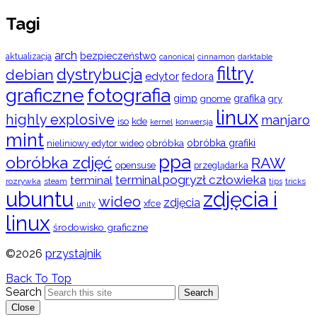
Tagi
arch
bezpieczeństwo
aktualizacja
cinnamon
canonical
darktable
filtry
dystrybucja
debian
edytor
fedora
graficzne
fotografia
gimp
grafika
gry
gnome
linux
highly explosive
manjaro
iso
kde
konwersja
kernel
mint
obróbka
obróbka grafiki
nieliniowy edytor wideo
ppa
obróbka zdjęć
RAW
opensuse
przeglądarka
terminal pogryzł człowieka
terminal
rozrywka
steam
tips
tricks
ubuntu
zdjęcia i
wideo
zdjęcia
xfce
unity
linux
środowisko graficzne
©2026
przystajnik
Back To Top
Search
Search
Close