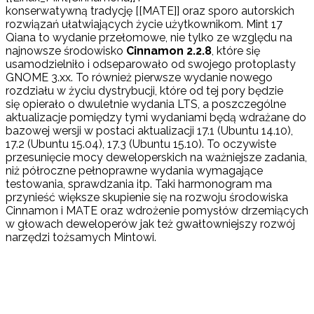
konserwatywną tradycję [[MATE]] oraz sporo autorskich
rozwiązań ułatwiających życie użytkownikom. Mint 17
Qiana to wydanie przełomowe, nie tylko ze względu na
najnowsze środowisko
Cinnamon 2.2.8
, które się
usamodzielniło i odseparowało od swojego protoplasty
GNOME 3.xx. To również pierwsze wydanie nowego
rozdziału w życiu dystrybucji, które od tej pory będzie
się opierało o dwuletnie wydania LTS, a poszczególne
aktualizacje pomiędzy tymi wydaniami będą wdrażane do
bazowej wersji w postaci aktualizacji 17.1 (Ubuntu 14.10),
17.2 (Ubuntu 15.04), 17.3 (Ubuntu 15.10). To oczywiste
przesunięcie mocy deweloperskich na ważniejsze zadania,
niż półroczne pełnoprawne wydania wymagające
testowania, sprawdzania itp. Taki harmonogram ma
przynieść większe skupienie się na rozwoju środowiska
Cinnamon i MATE oraz wdrożenie pomysłów drzemiących
w głowach deweloperów jak też gwałtowniejszy rozwój
narzędzi tożsamych Mintowi.