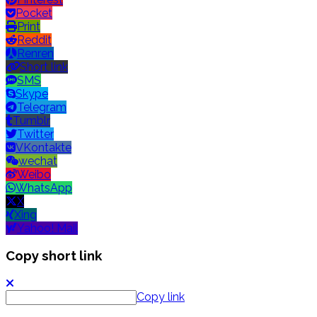
Pocket
Print
Reddit
Renren
Short link
SMS
Skype
Telegram
Tumblr
Twitter
VKontakte
wechat
Weibo
WhatsApp
X
Xing
Yahoo! Mail
Copy short link
Copy link