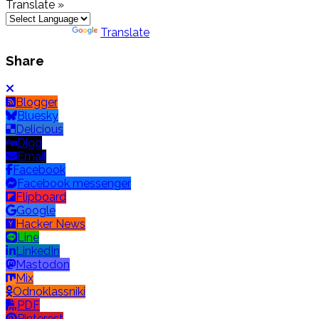
Translate »
Powered by
Translate
Share
Blogger
Bluesky
Delicious
Digg
Email
Facebook
Facebook messenger
Flipboard
Google
Hacker News
Line
LinkedIn
Mastodon
Mix
Odnoklassniki
PDF
Pinterest