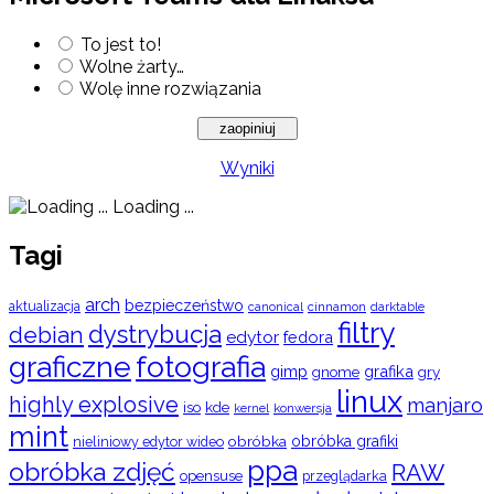
To jest to!
Wolne żarty…
Wolę inne rozwiązania
Wyniki
Loading ...
Tagi
arch
bezpieczeństwo
aktualizacja
cinnamon
canonical
darktable
filtry
dystrybucja
debian
edytor
fedora
graficzne
fotografia
gimp
grafika
gry
gnome
linux
highly explosive
manjaro
iso
kde
konwersja
kernel
mint
obróbka
obróbka grafiki
nieliniowy edytor wideo
ppa
obróbka zdjęć
RAW
opensuse
przeglądarka