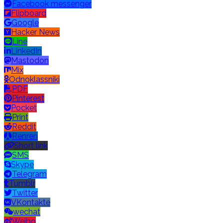
Facebook messenger
Flipboard
Google
Hacker News
Line
LinkedIn
Mastodon
Mix
Odnoklassniki
PDF
Pinterest
Pocket
Print
Reddit
Renren
Short link
SMS
Skype
Telegram
Tumblr
Twitter
VKontakte
wechat
Weibo