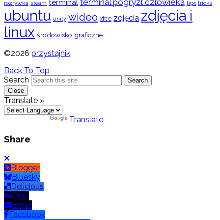
terminal pogryzł człowieka
terminal
rozrywka
steam
tips
tricks
ubuntu
zdjęcia i
wideo
zdjęcia
xfce
unity
linux
środowisko graficzne
©2026
przystajnik
Back To Top
Search
Search
Close
Translate »
Powered by
Translate
Share
Blogger
Bluesky
Delicious
Digg
Email
Facebook