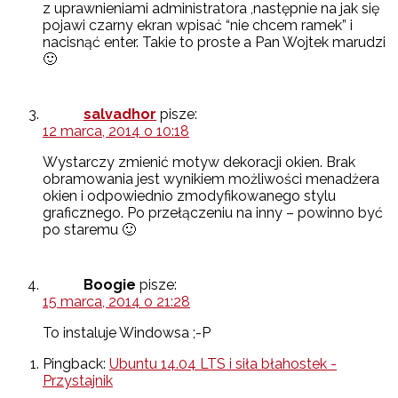
z uprawnieniami administratora ,następnie na jak się
pojawi czarny ekran wpisać “nie chcem ramek” i
nacisnąć enter. Takie to proste a Pan Wojtek marudzi
🙂
salvadhor
pisze:
12 marca, 2014 o 10:18
Wystarczy zmienić motyw dekoracji okien. Brak
obramowania jest wynikiem możliwości menadżera
okien i odpowiednio zmodyfikowanego stylu
graficznego. Po przełączeniu na inny – powinno być
po staremu 🙂
Boogie
pisze:
15 marca, 2014 o 21:28
To instaluje Windowsa ;-P
Pingback:
Ubuntu 14.04 LTS i siła błahostek -
Przystajnik