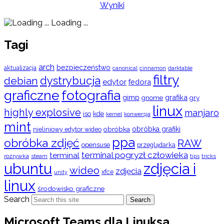
Wyniki
Loading ...
Tagi
arch
bezpieczeństwo
aktualizacja
cinnamon
canonical
darktable
filtry
dystrybucja
debian
edytor
fedora
graficzne
fotografia
gimp
grafika
gry
gnome
linux
highly explosive
manjaro
iso
kde
konwersja
kernel
mint
obróbka
obróbka grafiki
nieliniowy edytor wideo
ppa
obróbka zdjęć
RAW
opensuse
przeglądarka
terminal pogryzł człowieka
terminal
rozrywka
steam
tips
tricks
ubuntu
zdjęcia i
wideo
zdjęcia
xfce
unity
linux
środowisko graficzne
Search
Search
Microsoft Teams dla Linuksa