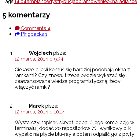
Tags:
14.04
ambiance
dystrybucja
obramowanie
okna
radiance
5 komentarzy
Comments
4
Pingbacks
1
Wojciech
pisze:
12 marca, 2014 o 9:34
Ciekawe, a jeśli komuś się bardziej podobają okna z
ramkami? Czy znowu trzeba będzie wykazać się
zaawansowana wiedzą programistyczną, żeby
włączyć ramki?
Marek
pisze:
12 marca, 2014 o 10:14
Wystarczy napisać skrypt, odpalić jego kompilację w
terminalu , dodać 20 repositoriów 🙂 , wynikowy plik
wypalić na płycie blu-ray a potem odpalić go z płyty