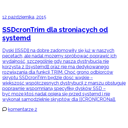
12 października, 2015
SSDcronTrim dla stroniących od
systemd
Dyski [[SSD]] na dobre zadomowiły się już w naszych
pecetach, ale nadal możemy spróbować poprawić ich
wydajność, szczególnie gdy nasza dystrybucja nie
korzysta z [[systemd]] oraz nie ma dedykowanego
rozwiązania dla funkcji TRIM. Choć grono odbiorców
skryptu SSDcronTrim będzie dość wąskie –
większość współczesnych dystrybucji z marszu obsługuje
poprawnie wspomnianą specyfikę dysków SSD –
być może ktoś nadal opiera się przed systemd i nie
wykonał samodzielnie skryptów dla [[CRON|CRONa]].
komentarze 2