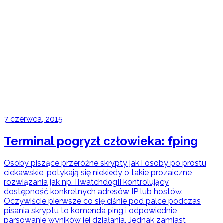
7 czerwca, 2015
Terminal pogryzł człowieka: fping
Osoby piszące przeróżne skrypty jak i osoby po prostu
ciekawskie, potykają się niekiedy o takie prozaiczne
rozwiązania jak np. [[watchdog]] kontrolujący
dostępność konkretnych adresów IP lub hostów.
Oczywiście pierwsze co się ciśnie pod palce podczas
pisania skryptu to komenda ping i odpowiednie
parsowanie wyników jej działania. Jednak zamiast