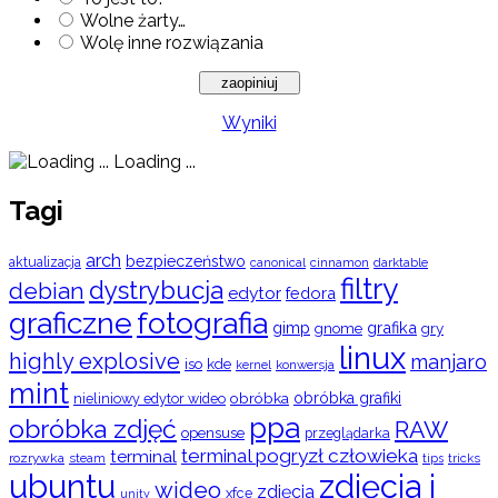
Wolne żarty…
Wolę inne rozwiązania
Wyniki
Loading ...
Tagi
arch
bezpieczeństwo
aktualizacja
cinnamon
canonical
darktable
filtry
dystrybucja
debian
edytor
fedora
graficzne
fotografia
gimp
grafika
gry
gnome
linux
highly explosive
manjaro
iso
kde
konwersja
kernel
mint
obróbka
obróbka grafiki
nieliniowy edytor wideo
ppa
obróbka zdjęć
RAW
opensuse
przeglądarka
terminal pogryzł człowieka
terminal
rozrywka
steam
tips
tricks
ubuntu
zdjęcia i
wideo
zdjęcia
xfce
unity