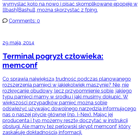
wymyślać koło na nowo i pisać skomplikowane epopeje w
[[bash|Bashu]], można skorzystać z fping.
Comments: 0
29 maja, 2014
Terminal pogryzł człowieka:
memconf
Co sprawia największą trudność podczas planowanego
rozszerzenia pamięci w jakiekolwiek maszynie? Nie, nie
rozkręcanie obudowy, lecz przypomnienie sobie, jakiego
typu pamięci mamy w środku i jaki musimy dokupić. W
większości przypadków pamięć można sobie
odświeżyć używając dowolnego narzędzia informującego
nas o naszej płycie głównej (np. I-Nex). Mając jej
producenta i typ możemy resztę doczytać w instrukcji
obsługi. Ale mamy też perlowski skrypt memconf, który
zaskakuje dokładnością informacji.