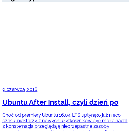
9 czerwca, 2016
Ubuntu After Install, czyli dzień po
Choć od premiery Ubuntu 16.04 LTS upłynęło już nieco
czasu, niektórzy z nowych użytkowników być może nadal
z konsternacją przeglądają nieprzepastne zasoby