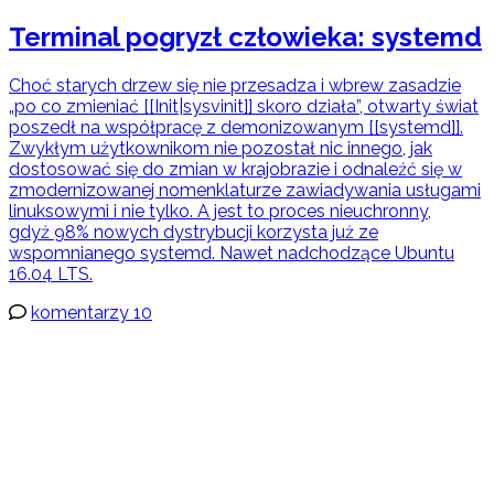
Terminal pogryzł człowieka: systemd
Choć starych drzew się nie przesadza i wbrew zasadzie
„po co zmieniać [[Init|sysvinit]] skoro działa”, otwarty świat
poszedł na współpracę z demonizowanym [[systemd]].
Zwykłym użytkownikom nie pozostał nic innego, jak
dostosować się do zmian w krajobrazie i odnaleźć się w
zmodernizowanej nomenklaturze zawiadywania usługami
linuksowymi i nie tylko. A jest to proces nieuchronny,
gdyż 98% nowych dystrybucji korzysta już ze
wspomnianego systemd. Nawet nadchodzące Ubuntu
16.04 LTS.
komentarzy 10