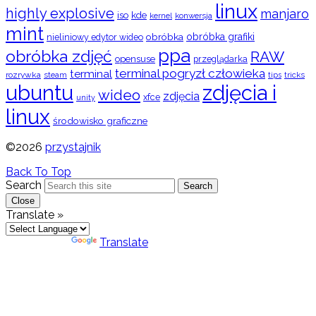
linux
highly explosive
manjaro
iso
kde
konwersja
kernel
mint
obróbka
obróbka grafiki
nieliniowy edytor wideo
ppa
obróbka zdjęć
RAW
opensuse
przeglądarka
terminal pogryzł człowieka
terminal
rozrywka
steam
tips
tricks
ubuntu
zdjęcia i
wideo
zdjęcia
xfce
unity
linux
środowisko graficzne
©2026
przystajnik
Back To Top
Search
Search
Close
Translate »
Powered by
Translate