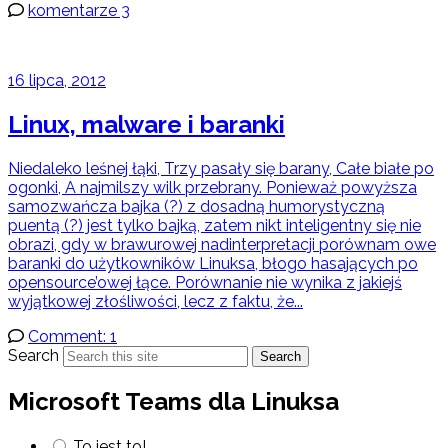
komentarze 3
16 lipca, 2012
Linux, malware i baranki
Niedaleko leśnej łąki, Trzy pasały się barany, Całe białe po
ogonki, A najmilszy wilk przebrany. Ponieważ powyższa
samozwańcza bajka (?) z dosadną humorystyczną
puentą (?) jest tylko bajką, zatem nikt inteligentny się nie
obrazi, gdy w brawurowej nadinterpretacji porównam owe
baranki do użytkowników Linuksa, błogo hasających po
opensource’owej łące. Porównanie nie wynika z jakiejś
wyjątkowej złośliwości, lecz z faktu, że...
Comment: 1
Search
Search
Microsoft Teams dla Linuksa
To jest to!