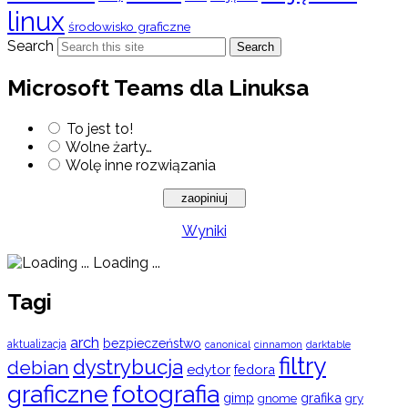
linux
środowisko graficzne
Search
Search
Microsoft Teams dla Linuksa
To jest to!
Wolne żarty…
Wolę inne rozwiązania
Wyniki
Loading ...
Tagi
arch
bezpieczeństwo
aktualizacja
cinnamon
canonical
darktable
filtry
dystrybucja
debian
edytor
fedora
graficzne
fotografia
gimp
grafika
gry
gnome