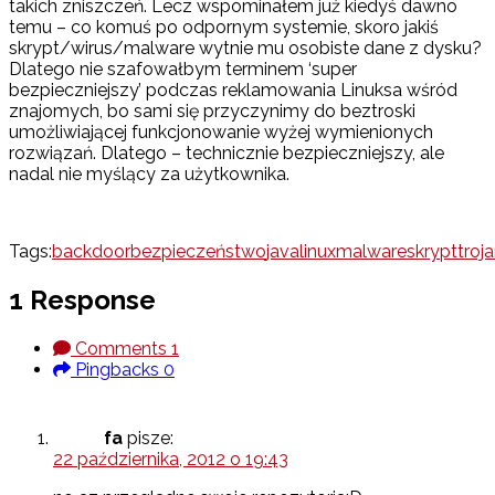
takich zniszczeń. Lecz wspominałem już kiedyś dawno
temu – co komuś po odpornym systemie, skoro jakiś
skrypt/wirus/malware wytnie mu osobiste dane z dysku?
Dlatego nie szafowałbym terminem ‘super
bezpieczniejszy’ podczas reklamowania Linuksa wśród
znajomych, bo sami się przyczynimy do beztroski
umożliwiającej funkcjonowanie wyżej wymienionych
rozwiązań. Dlatego – technicznie bezpieczniejszy, ale
nadal nie myślący za użytkownika.
Tags:
backdoor
bezpieczeństwo
java
linux
malware
skrypt
troj
1 Response
Comments
1
Pingbacks
0
fa
pisze:
22 października, 2012 o 19:43