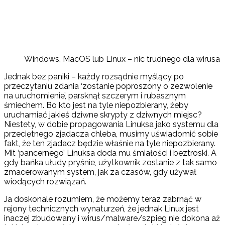
Windows, MacOS lub Linux – nic trudnego dla wirusa
Jednak bez paniki – każdy rozsądnie myślący po
przeczytaniu zdania ‘zostanie poproszony o zezwolenie
na uruchomienie’, parsknął szczerym i rubasznym
śmiechem. Bo kto jest na tyle niepozbierany, żeby
uruchamiać jakieś dziwne skrypty z dziwnych miejsc?
Niestety, w dobie propagowania Linuksa jako systemu dla
przeciętnego zjadacza chleba, musimy uświadomić sobie
fakt, że ten zjadacz będzie właśnie na tyle niepozbierany.
Mit ‘pancernego’ Linuksa doda mu śmiałości i beztroski. A
gdy bańka ułudy pryśnie, użytkownik zostanie z tak samo
zmacerowanym system, jak za czasów, gdy używał
wiodących rozwiązań.
Ja doskonale rozumiem, że możemy teraz zabrnąć w
rejony technicznych wynaturzeń, że jednak Linux jest
inaczej zbudowany i wirus/malware/szpieg nie dokona aż