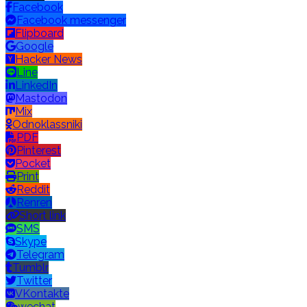
Facebook
Facebook messenger
Flipboard
Google
Hacker News
Line
LinkedIn
Mastodon
Mix
Odnoklassniki
PDF
Pinterest
Pocket
Print
Reddit
Renren
Short link
SMS
Skype
Telegram
Tumblr
Twitter
VKontakte
wechat