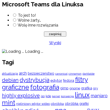
Microsoft Teams dla Linuksa
To jest to!
Wolne żarty…
Wolę inne rozwiązania
Wyniki
Loading ...
Tagi
arch
bezpieczeństwo
aktualizacja
cinnamon
canonical
darktable
filtry
dystrybucja
debian
edytor
fedora
graficzne
fotografia
gimp
grafika
gry
gnome
linux
highly explosive
manjaro
iso
kde
konwersja
kernel
mint
obróbka
obróbka grafiki
nieliniowy edytor wideo