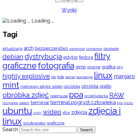
Wyniki
Loading ...
Tagi
arch
bezpieczeństwo
aktualizacja
cinnamon
canonical
darktable
filtry
dystrybucja
debian
edytor
fedora
graficzne
fotografia
gimp
grafika
gry
gnome
linux
highly explosive
manjaro
iso
kde
konwersja
kernel
mint
obróbka
obróbka grafiki
nieliniowy edytor wideo
ppa
obróbka zdjęć
RAW
opensuse
przeglądarka
terminal pogryzł człowieka
terminal
rozrywka
steam
tips
tricks
ubuntu
zdjęcia i
wideo
zdjęcia
xfce
unity
linux
środowisko graficzne
Search
Search