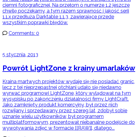
ciemni fotograficznej. Na przełom o numerze 1.2 jeszcze
chwilę poczekamy, a tym razem sprawność i jakość serii
1.1.x przedłuża Darktable 1.1.3, zawierające przede
wszystkim poprawki błędów.
Comments: 0
5 stycznia, 2013
Powrót LightZone z krainy umarlaków
Kraina martwych projektów wydaje się nie posiadać granic,
lecz z tej nieprzepastnej otchłani udało się niedawno
wyrwać programowi LightZone, który wylądował na tym
wysypisku po zakończeniu działalności firmy LightCraft.
Jako zamknięty produkt komercyjny, był przez nich
rozwijany i sprzedawany przez szereg lat, zdobył sobie
uznanie wielu użytkowników, był programem
multiplatformowym, prezentował niebanalne podejście do
wywoływania zdjęć w formacie [[RAW]], dlatego...