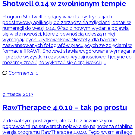
Shotwell 0.14 w zwolnionym tempie
Program Shotwell, będący w wielu dystrybucjach
podstawową aplikacją do zarządzania zdjęciami, dotarł w
numeracji do wersji 0.14. Wraz z nowym wydanie pojawia
się wiele nowości, które z pewnością ucieszą mniej
wymagających użytkowników. Niestety, dla bardziej
zaawansowanych fotografów pracujących ze zdjęciami w
formacie [[RAW]], Shotwell stawia wygórowane wymagani
– przede wszystkim czasowo-wydajnościowe. I jedyne co
możemy zrobić, to wykazać się cierpliwością,...
Comments: 0
9 marca, 2013
RawTherapee 4.0.10 – tak po prostu
Z delikatnym poślizgiem, ale za to z liczniejszymi
poprawkami, na serwerach pojawiła się najnowsza stabilna
wersja programu RawTherapee 4.0.10. Tego wyśmienitego