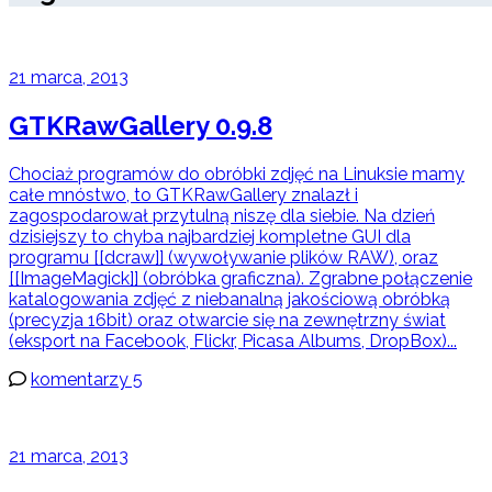
21 marca, 2013
GTKRawGallery 0.9.8
Chociaż programów do obróbki zdjęć na Linuksie mamy
całe mnóstwo, to GTKRawGallery znalazł i
zagospodarował przytulną niszę dla siebie. Na dzień
dzisiejszy to chyba najbardziej kompletne GUI dla
programu [[dcraw]] (wywoływanie plików RAW), oraz
[[ImageMagick]] (obróbka graficzna). Zgrabne połączenie
katalogowania zdjęć z niebanalną jakościową obróbką
(precyzja 16bit) oraz otwarcie się na zewnętrzny świat
(eksport na Facebook, Flickr, Picasa Albums, DropBox)...
komentarzy 5
21 marca, 2013