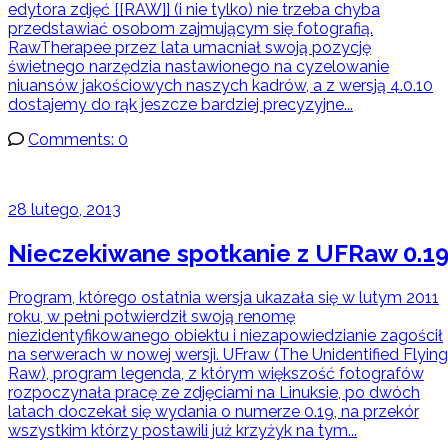
edytora zdjęć [[RAW]] (i nie tylko) nie trzeba chyba
przedstawiać osobom zajmującym się fotografią.
RawTherapee przez lata umacniał swoją pozycję
świetnego narzędzia nastawionego na cyzelowanie
niuansów jakościowych naszych kadrów, a z wersją 4.0.10
dostajemy do rąk jeszcze bardziej precyzyjne...
Comments: 0
28 lutego, 2013
Nieczekiwane spotkanie z UFRaw 0.1
Program, którego ostatnia wersja ukazała się w lutym 2011
roku, w pełni potwierdził swoją renomę
niezidentyfikowanego obiektu i niezapowiedzianie zagościł
na serwerach w nowej wersji. UFraw (The Unidentified Flying
Raw), program legenda, z którym większość fotografów
rozpoczynała pracę ze zdjęciami na Linuksie, po dwóch
latach doczekał się wydania o numerze 0.19, na przekór
wszystkim którzy postawili już krzyżyk na tym...