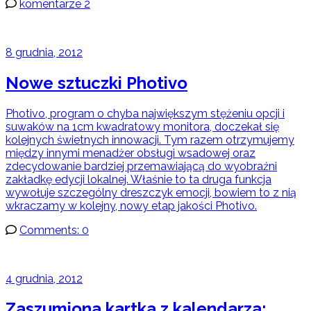
komentarze 2
8 grudnia, 2012
Nowe sztuczki Photivo
Photivo, program o chyba największym stężeniu opcji i
suwaków na 1cm kwadratowy monitora, doczekał się
kolejnych świetnych innowacji. Tym razem otrzymujemy
między innymi menadżer obsługi wsadowej oraz
zdecydowanie bardziej przemawiającą do wyobraźni
zakładkę edycji lokalnej. Właśnie to ta druga funkcja
wywołuje szczególny dreszczyk emocji, bowiem to z nią
wkraczamy w kolejny, nowy etap jakości Photivo.
Comments: 0
4 grudnia, 2012
Zaszumiona kartka z kalendarza: