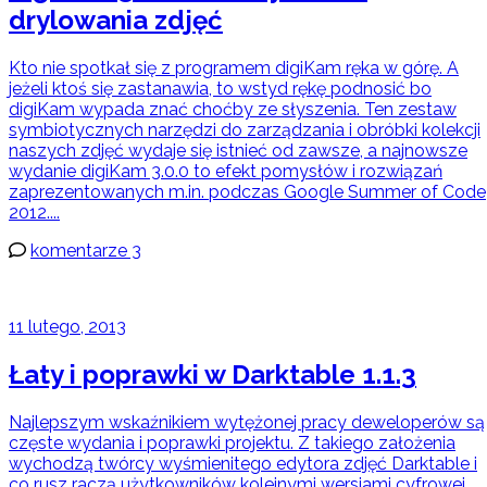
drylowania zdjęć
Kto nie spotkał się z programem digiKam ręka w górę. A
jeżeli ktoś się zastanawia, to wstyd rękę podnosić bo
digiKam wypada znać choćby ze słyszenia. Ten zestaw
symbiotycznych narzędzi do zarządzania i obróbki kolekcji
naszych zdjęć wydaje się istnieć od zawsze, a najnowsze
wydanie digiKam 3.0.0 to efekt pomysłów i rozwiązań
zaprezentowanych m.in. podczas Google Summer of Code
2012....
komentarze 3
11 lutego, 2013
Łaty i poprawki w Darktable 1.1.3
Najlepszym wskaźnikiem wytężonej pracy deweloperów są
częste wydania i poprawki projektu. Z takiego założenia
wychodzą twórcy wyśmienitego edytora zdjęć Darktable i
co rusz raczą użytkowników kolejnymi wersjami cyfrowej