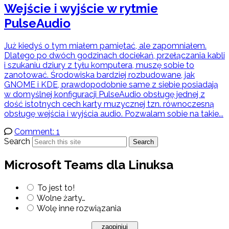
Wejście i wyjście w rytmie
PulseAudio
Już kiedyś o tym miałem pamiętać, ale zapomniałem.
Dlatego po dwóch godzinach dociekań, przełączania kabli
i szukaniu dziury z tyłu komputera, muszę sobie to
zanotować. Środowiska bardziej rozbudowane, jak
GNOME i KDE, prawdopodobnie same z siebie posiadają
w domyślnej konfiguracji PulseAudio obsługę jednej z
dość istotnych cech karty muzycznej tzn. równoczesną
obsługę wejścia i wyjścia audio. Pozwalam sobie na takie...
Comment: 1
Search
Search
Microsoft Teams dla Linuksa
To jest to!
Wolne żarty…
Wolę inne rozwiązania