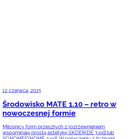
12 czerwca, 2015
Środowisko MATE 1.10 – retro w
nowoczesnej formie
Miłośnicy form przeszłych z rozrzewnieniem
wspominają prostą estetykę [[KDE|KDE 3.xx]] lub
[[GNOME|GNOME 2.xx]]. W połączeniu z licznymi