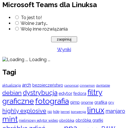
Microsoft Teams dla Linuksa
To jest to!
Wolne żarty…
Wolę inne rozwiązania
Wyniki
Loading ...
Tagi
arch
bezpieczeństwo
aktualizacja
cinnamon
canonical
darktable
filtry
dystrybucja
debian
edytor
fedora
graficzne
fotografia
gimp
grafika
gry
gnome
linux
highly explosive
manjaro
iso
kde
konwersja
kernel
mint
obróbka
obróbka grafiki
nieliniowy edytor wideo
ppa