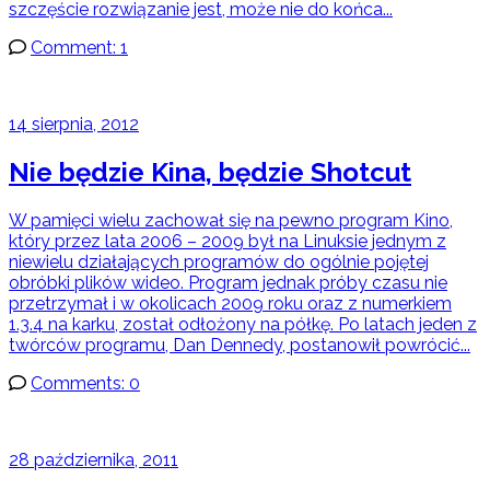
szczęście rozwiązanie jest, może nie do końca...
Comment: 1
14 sierpnia, 2012
Nie będzie Kina, będzie Shotcut
W pamięci wielu zachował się na pewno program Kino,
który przez lata 2006 – 2009 był na Linuksie jednym z
niewielu działających programów do ogólnie pojętej
obróbki plików wideo. Program jednak próby czasu nie
przetrzymał i w okolicach 2009 roku oraz z numerkiem
1.3.4 na karku, został odłożony na półkę. Po latach jeden z
twórców programu, Dan Dennedy, postanowił powrócić...
Comments: 0
28 października, 2011