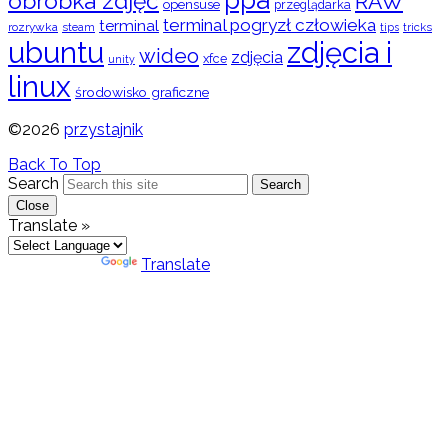
obróbka zdjęć
RAW
opensuse
przeglądarka
terminal pogryzł człowieka
terminal
rozrywka
steam
tips
tricks
ubuntu
zdjęcia i
wideo
zdjęcia
xfce
unity
linux
środowisko graficzne
©2026
przystajnik
Back To Top
Search
Search
Close
Translate »
Powered by
Translate