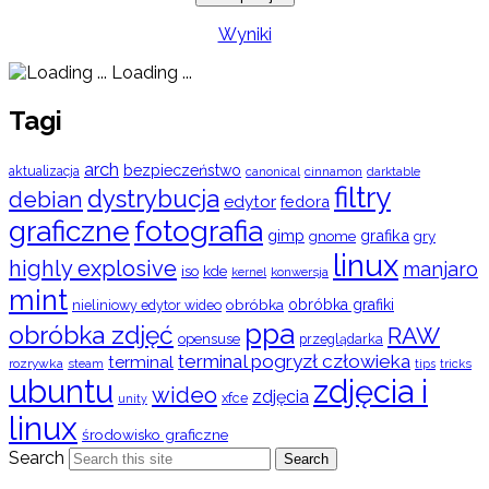
Wyniki
Loading ...
Tagi
arch
bezpieczeństwo
aktualizacja
cinnamon
canonical
darktable
filtry
dystrybucja
debian
edytor
fedora
graficzne
fotografia
gimp
grafika
gry
gnome
linux
highly explosive
manjaro
iso
kde
konwersja
kernel
mint
obróbka
obróbka grafiki
nieliniowy edytor wideo
ppa
obróbka zdjęć
RAW
opensuse
przeglądarka
terminal pogryzł człowieka
terminal
rozrywka
steam
tips
tricks
ubuntu
zdjęcia i
wideo
zdjęcia
xfce
unity
linux
środowisko graficzne
Search
Search