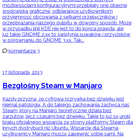
możliwościami konfiguracyjnymi przebijały one obecne
środowiska graficzne, odbierające użytkownikom
przyjemność obcowania z setkami przełączników i
przeobrażania naszego pulpitu w dowolny sposób. Może
w przypadku linii KDE nie jest to do końca prawda, ale
już takie GNOME 2.xx to świątynia suwaków i przycisków
w porównaniu do GNOME 3.xx. Tak...
komentarze 3
17 listopada, 2013
Bezgłośny Steam w Manjaro
Każdy przyzna, że cyfrowa rozrywka bez dźwięku jest
niemal patologią. A do takiego zachowania zachęca nas
Steam, który na Manjaro teoretycznie działa bez
zarzutów, lecz czasami bez dźwięku. Takie to już są uroki
braku oficjalnego wsparcia ze strony platformy Steam dla
innych dystrybucji niż Ubuntu. Wsparcie dla Steama
użytkownicy Manjaro muszą zapewnić sobie sami. Na