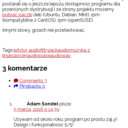
postarali się o jeszcze lepszą dostępność programu dla
przeróżnych dystrybucji i ze strony projektu możemy
pobrać paczki
deb (Ubuntu, Debian, Mint), rpm
(kompatybilne z CentOS), rpm (openSUSE).
Innymi słowy, grzech nie przetestować.
Tags:
edytor audio
filtry
jackaudio
muzyka z
linuksa
ocenaudio
pulseaudio
wav
3 komentarze
Comments
3
Pingbacks
0
Adam Sondel
pisze:
5 marca, 2016 o 14:39
Używam od około roku, program po prostu zaj..y!
Design i funkcjonalność 5/5!