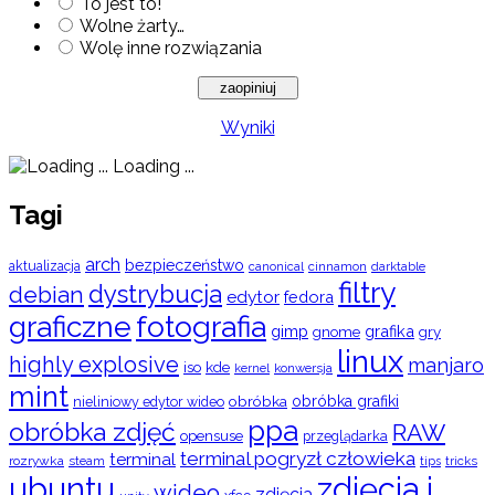
To jest to!
Wolne żarty…
Wolę inne rozwiązania
Wyniki
Loading ...
Tagi
arch
bezpieczeństwo
aktualizacja
cinnamon
canonical
darktable
filtry
dystrybucja
debian
edytor
fedora
graficzne
fotografia
gimp
grafika
gry
gnome
linux
highly explosive
manjaro
iso
kde
konwersja
kernel
mint
obróbka
obróbka grafiki
nieliniowy edytor wideo
ppa
obróbka zdjęć
RAW
opensuse
przeglądarka
terminal pogryzł człowieka
terminal
rozrywka
steam
tips
tricks
ubuntu
zdjęcia i
wideo
zdjęcia