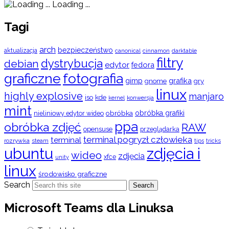
Loading ...
Tagi
arch
bezpieczeństwo
aktualizacja
cinnamon
canonical
darktable
filtry
dystrybucja
debian
edytor
fedora
graficzne
fotografia
gimp
grafika
gry
gnome
linux
highly explosive
manjaro
iso
kde
konwersja
kernel
mint
obróbka
obróbka grafiki
nieliniowy edytor wideo
ppa
obróbka zdjęć
RAW
opensuse
przeglądarka
terminal pogryzł człowieka
terminal
rozrywka
steam
tips
tricks
ubuntu
zdjęcia i
wideo
zdjęcia
xfce
unity
linux
środowisko graficzne
Search
Search
Microsoft Teams dla Linuksa