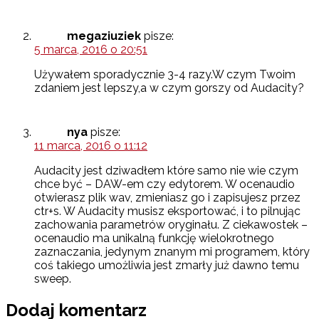
megaziuziek
pisze:
5 marca, 2016 o 20:51
Używałem sporadycznie 3-4 razy.W czym Twoim
zdaniem jest lepszy,a w czym gorszy od Audacity?
nya
pisze:
11 marca, 2016 o 11:12
Audacity jest dziwadłem które samo nie wie czym
chce być – DAW-em czy edytorem. W ocenaudio
otwierasz plik wav, zmieniasz go i zapisujesz przez
ctr+s. W Audacity musisz eksportować, i to pilnując
zachowania parametrów oryginału. Z ciekawostek –
ocenaudio ma unikalną funkcję wielokrotnego
zaznaczania, jedynym znanym mi programem, który
coś takiego umożliwia jest zmarły już dawno temu
sweep.
Dodaj komentarz