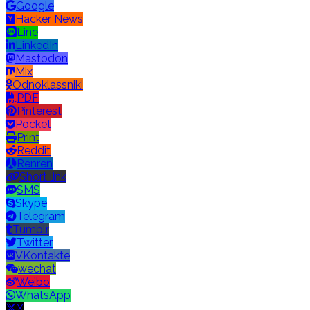
Google
Hacker News
Line
LinkedIn
Mastodon
Mix
Odnoklassniki
PDF
Pinterest
Pocket
Print
Reddit
Renren
Short link
SMS
Skype
Telegram
Tumblr
Twitter
VKontakte
wechat
Weibo
WhatsApp
X