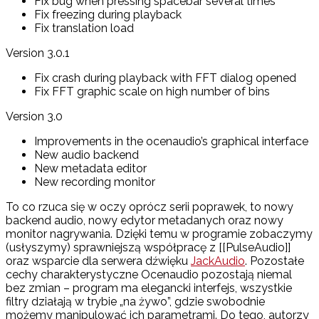
Fix bug when pressing spacebar several times
Fix freezing during playback
Fix translation load
Version 3.0.1
Fix crash during playback with FFT dialog opened
Fix FFT graphic scale on high number of bins
Version 3.0
Improvements in the ocenaudio’s graphical interface
New audio backend
New metadata editor
New recording monitor
To co rzuca się w oczy oprócz serii poprawek, to nowy
backend audio, nowy edytor metadanych oraz nowy
monitor nagrywania. Dzięki temu w programie zobaczymy
(usłyszymy) sprawniejszą współpracę z [[PulseAudio]]
oraz wsparcie dla serwera dźwięku
JackAudio
. Pozostałe
cechy charakterystyczne Ocenaudio pozostają niemal
bez zmian – program ma elegancki interfejs, wszystkie
filtry działają w trybie „na żywo”, gdzie swobodnie
możemy manipulować ich parametrami. Do tego, autorzy