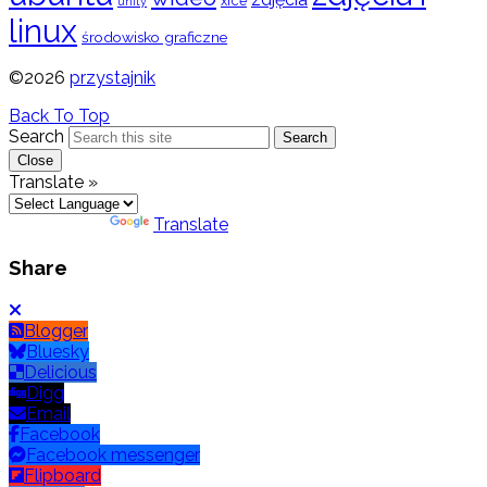
xfce
unity
linux
środowisko graficzne
©2026
przystajnik
Back To Top
Search
Search
Close
Translate »
Powered by
Translate
Share
Blogger
Bluesky
Delicious
Digg
Email
Facebook
Facebook messenger
Flipboard