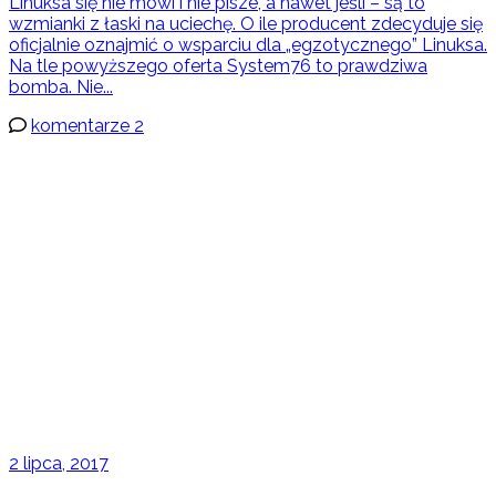
Linuksa się nie mówi i nie pisze, a nawet jeśli – są to
wzmianki z łaski na uciechę. O ile producent zdecyduje się
oficjalnie oznajmić o wsparciu dla „egzotycznego” Linuksa.
Na tle powyższego oferta System76 to prawdziwa
bomba. Nie...
komentarze 2
2 lipca, 2017