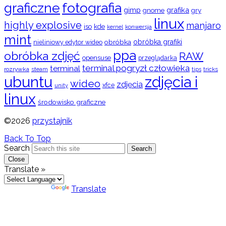
graficzne
fotografia
gimp
grafika
gry
gnome
linux
highly explosive
manjaro
iso
kde
konwersja
kernel
mint
obróbka
obróbka grafiki
nieliniowy edytor wideo
ppa
obróbka zdjęć
RAW
opensuse
przeglądarka
terminal pogryzł człowieka
terminal
rozrywka
steam
tips
tricks
ubuntu
zdjęcia i
wideo
zdjęcia
xfce
unity
linux
środowisko graficzne
©2026
przystajnik
Back To Top
Search
Search
Close
Translate »
Powered by
Translate