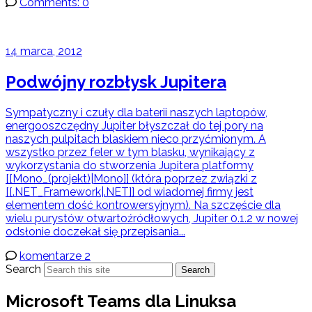
Comments: 0
14 marca, 2012
Podwójny rozbłysk Jupitera
Sympatyczny i czuły dla baterii naszych laptopów,
energooszczędny Jupiter błyszczał do tej pory na
naszych pulpitach blaskiem nieco przyćmionym. A
wszystko przez feler w tym blasku, wynikający z
wykorzystania do stworzenia Jupitera platformy
[[Mono_(projekt)|Mono]] (która poprzez związki z
[[.NET_Framework|.NET]] od wiadomej firmy jest
elementem dość kontrowersyjnym). Na szczęście dla
wielu purystów otwartoźródłowych, Jupiter 0.1.2 w nowej
odsłonie doczekał się przepisania...
komentarze 2
Search
Search
Microsoft Teams dla Linuksa