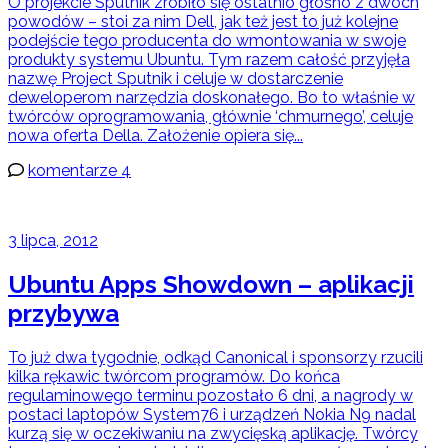
O projekcie Sputnik zrobiło się ostatnio głośno z dwóch
powodów – stoi za nim Dell, jak też jest to już kolejne
podejście tego producenta do wmontowania w swoje
produkty systemu Ubuntu. Tym razem całość przyjęła
nazwę Project Sputnik i celuje w dostarczenie
deweloperom narzędzia doskonałego. Bo to właśnie w
twórców oprogramowania, głównie ‘chmurnego’, celuje
nowa oferta Della. Założenie opiera się...
komentarze 4
3 lipca, 2012
Ubuntu Apps Showdown – aplikacji
przybywa
To już dwa tygodnie, odkąd Canonical i sponsorzy rzucili
kilka rękawic twórcom programów. Do końca
regulaminowego terminu pozostało 6 dni, a nagrody w
postaci laptopów System76 i urządzeń Nokia N9 nadal
kurzą się w oczekiwaniu na zwycięską aplikację. Twórcy