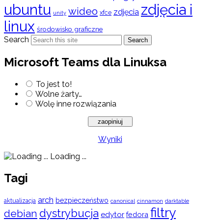
ubuntu
zdjęcia i
wideo
zdjęcia
xfce
unity
linux
środowisko graficzne
Search
Search
Microsoft Teams dla Linuksa
To jest to!
Wolne żarty…
Wolę inne rozwiązania
Wyniki
Loading ...
Tagi
arch
bezpieczeństwo
aktualizacja
cinnamon
canonical
darktable
filtry
dystrybucja
debian
edytor
fedora