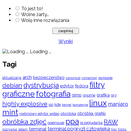
To jest to!
Wolne żarty…
Wolę inne rozwiązania
Wyniki
Loading ...
Tagi
arch
bezpieczeństwo
aktualizacja
cinnamon
canonical
darktable
filtry
dystrybucja
debian
edytor
fedora
graficzne
fotografia
gimp
grafika
gry
gnome
linux
highly explosive
manjaro
iso
kde
konwersja
kernel
mint
obróbka
obróbka grafiki
nieliniowy edytor wideo
ppa
obróbka zdjęć
RAW
opensuse
przeglądarka
terminal pogryzł człowieka
terminal
rozrywka
steam
tips
tricks