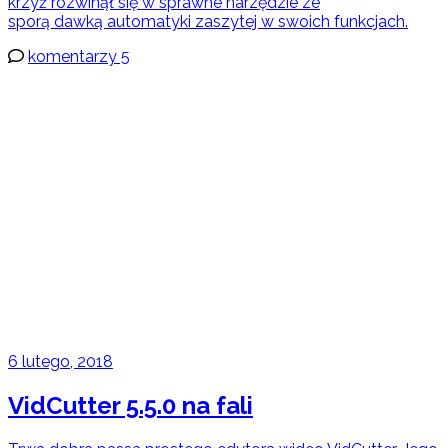
krzyż rozwinął się w sprawne narzędzie ze
sporą dawką automatyki zaszytej w swoich funkcjach.
komentarzy 5
6 lutego, 2018
VidCutter 5.5.0 na fali