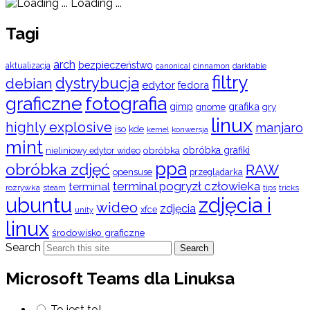
Loading ...
Tagi
arch
bezpieczeństwo
aktualizacja
cinnamon
canonical
darktable
filtry
dystrybucja
debian
edytor
fedora
graficzne
fotografia
gimp
grafika
gry
gnome
linux
highly explosive
manjaro
iso
kde
konwersja
kernel
mint
obróbka
obróbka grafiki
nieliniowy edytor wideo
ppa
obróbka zdjęć
RAW
opensuse
przeglądarka
terminal pogryzł człowieka
terminal
rozrywka
steam
tips
tricks
ubuntu
zdjęcia i
wideo
zdjęcia
xfce
unity
linux
środowisko graficzne
Search
Search
Microsoft Teams dla Linuksa
To jest to!