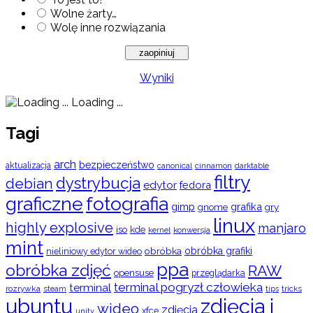
Wolne żarty…
Wolę inne rozwiązania
Wyniki
Loading ...
Tagi
arch
bezpieczeństwo
aktualizacja
cinnamon
canonical
darktable
filtry
dystrybucja
debian
edytor
fedora
graficzne
fotografia
gimp
grafika
gry
gnome
linux
highly explosive
manjaro
iso
kde
konwersja
kernel
mint
obróbka
obróbka grafiki
nieliniowy edytor wideo
ppa
obróbka zdjęć
RAW
opensuse
przeglądarka
terminal pogryzł człowieka
terminal
rozrywka
steam
tips
tricks
ubuntu
zdjęcia i
wideo
zdjęcia
xfce
unity