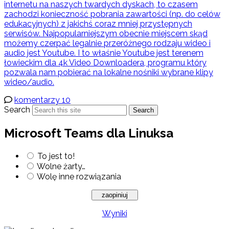
internetu na naszych twardych dyskach, to czasem
zachodzi konieczność pobrania zawartości (np. do celów
edukacyjnych) z jakichś coraz mniej przystępnych
serwisów. Najpopularniejszym obecnie miejscem skąd
możemy czerpać legalnie przeróżnego rodzaju wideo i
audio jest Youtube. I to właśnie Youtube jest terenem
łowieckim dla 4k Video Downloadera, programu który
pozwala nam pobierać na lokalne nośniki wybrane klipy
wideo/audio.
komentarzy 10
Search
Search
Microsoft Teams dla Linuksa
To jest to!
Wolne żarty…
Wolę inne rozwiązania
Wyniki