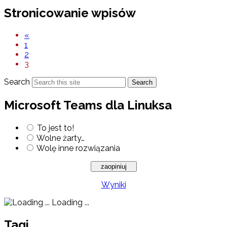
Stronicowanie wpisów
«
1
2
3
Search
Search
Microsoft Teams dla Linuksa
To jest to!
Wolne żarty…
Wolę inne rozwiązania
Wyniki
Loading ...
Tagi