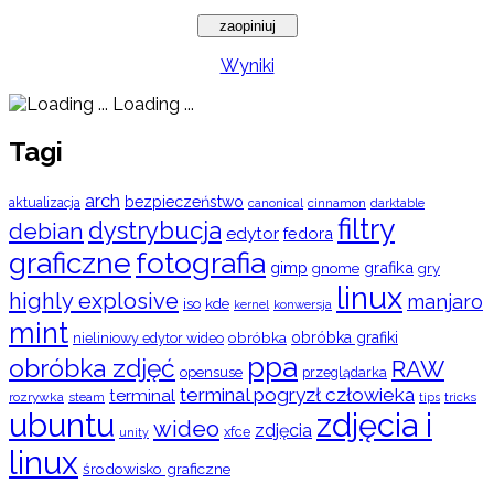
Wyniki
Loading ...
Tagi
arch
bezpieczeństwo
aktualizacja
cinnamon
canonical
darktable
filtry
dystrybucja
debian
edytor
fedora
graficzne
fotografia
gimp
grafika
gry
gnome
linux
highly explosive
manjaro
iso
kde
konwersja
kernel
mint
obróbka
obróbka grafiki
nieliniowy edytor wideo
ppa
obróbka zdjęć
RAW
opensuse
przeglądarka
terminal pogryzł człowieka
terminal
rozrywka
steam
tips
tricks
ubuntu
zdjęcia i
wideo
zdjęcia
xfce
unity
linux
środowisko graficzne