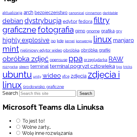
arch
bezpieczeństwo
aktualizacja
cinnamon
canonical
darktable
filtry
dystrybucja
debian
edytor
fedora
graficzne
fotografia
gimp
grafika
gry
gnome
linux
highly explosive
manjaro
iso
kde
konwersja
kernel
mint
obróbka
obróbka grafiki
nieliniowy edytor wideo
ppa
obróbka zdjęć
RAW
opensuse
przeglądarka
terminal pogryzł człowieka
terminal
rozrywka
steam
tips
tricks
ubuntu
zdjęcia i
wideo
zdjęcia
xfce
unity
linux
środowisko graficzne
Search
Search
Microsoft Teams dla Linuksa
To jest to!
Wolne żarty…
Wolę inne rozwiązania