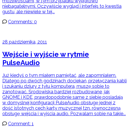
możliwościami, w tym przypadku wyjątkowo
niebagatelnymi. Oczywiście wygląd i interfejs to kwestia
gustu, ale niewiele w tej...
Comments: 0
28 października, 2011
Wejście i wyjście w rytmie
PulseAudio
Już kiedyś o tym miałem pamiętać, ale zapomniałem.
Dlatego po dwóch godzinach dociekań, przełączania kabli
i szukaniu dziury z tyłu komputera, muszę sobie to
zanotować. Środowiska bardziej rozbudowane, jak
GNOME i KDE, prawdopodobnie same z siebie posiadają
w domyślnej konfiguracji PulseAudio obsługę jednej z
dość istotnych cech karty muzycznej tzn. równoczesną
obsługę wejścia i wyjścia audio. Pozwalam sobie na takie...
Comment: 1