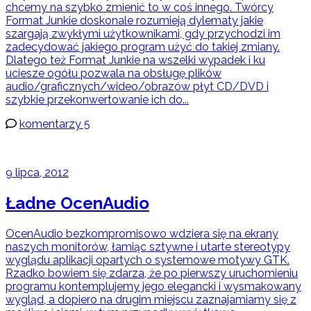
chcemy na szybko zmienić to w coś innego. Twórcy
Format Junkie doskonale rozumieją dylematy jakie
szargają zwykłymi użytkownikami, gdy przychodzi im
zadecydować jakiego program użyć do takiej zmiany.
Dlatego też Format Junkie na wszelki wypadek i ku
uciesze ogółu pozwala na obsługę plików
audio/graficznych/wideo/obrazów płyt CD/DVD i
szybkie przekonwertowanie ich do...
komentarzy 5
9 lipca, 2012
Ładne OcenAudio
OcenAudio bezkompromisowo wdziera się na ekrany
naszych monitorów, łamiąc sztywne i utarte stereotypy
wyglądu aplikacji opartych o systemowe motywy GTK.
Rzadko bowiem się zdarza, że po pierwszy uruchomieniu
programu kontemplujemy jego elegancki i wysmakowany
wygląd, a dopiero na drugim miejscu zaznajamiamy się z