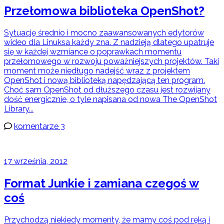
Przełomowa biblioteka OpenShot?
Sytuację średnio i mocno zaawansowanych edytorów
wideo dla Linuksa każdy zna. Z nadzieją dlatego upatruje
się w każdej wzmiance o poprawkach momentu
przełomowego w rozwoju poważniejszych projektów. Taki
moment może niedługo nadejść wraz z projektem
OpenShot i nową biblioteką napędzającą ten program.
Choć sam OpenShot od dłuższego czasu jest rozwijany
dość energicznie, o tyle napisana od nowa The OpenShot
Library...
komentarze 3
17 września, 2012
Format Junkie i zamiana czegoś w
coś
Przychodzą niekiedy momenty, że mamy coś pod ręką i