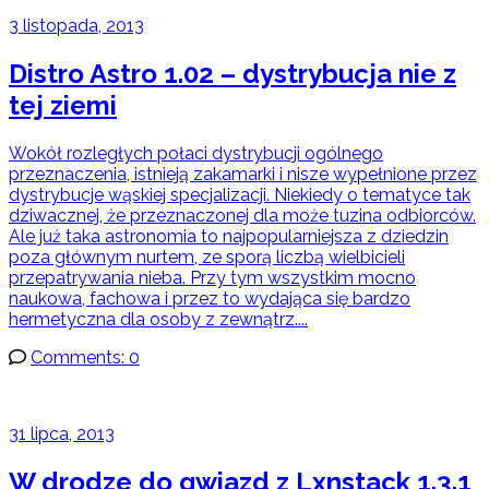
3 listopada, 2013
Distro Astro 1.02 – dystrybucja nie z
tej ziemi
Wokół rozległych połaci dystrybucji ogólnego
przeznaczenia, istnieją zakamarki i nisze wypełnione przez
dystrybucje wąskiej specjalizacji. Niekiedy o tematyce tak
dziwacznej, że przeznaczonej dla może tuzina odbiorców.
Ale już taka astronomia to najpopularniejsza z dziedzin
poza głównym nurtem, ze sporą liczbą wielbicieli
przepatrywania nieba. Przy tym wszystkim mocno
naukowa, fachowa i przez to wydająca się bardzo
hermetyczna dla osoby z zewnątrz....
Comments: 0
31 lipca, 2013
W drodze do gwiazd z Lxnstack 1.3.1