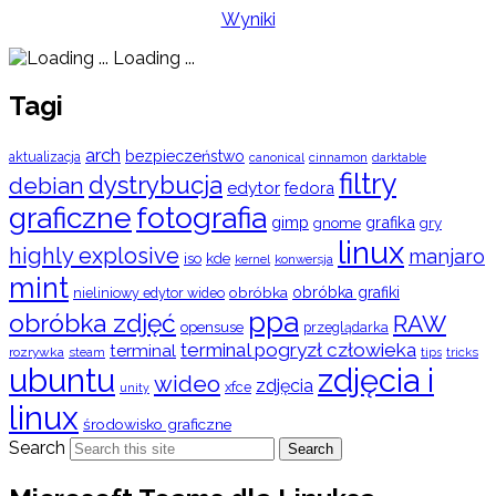
Wyniki
Loading ...
Tagi
arch
bezpieczeństwo
aktualizacja
cinnamon
canonical
darktable
filtry
dystrybucja
debian
edytor
fedora
graficzne
fotografia
gimp
grafika
gry
gnome
linux
highly explosive
manjaro
iso
kde
konwersja
kernel
mint
obróbka
obróbka grafiki
nieliniowy edytor wideo
ppa
obróbka zdjęć
RAW
opensuse
przeglądarka
terminal pogryzł człowieka
terminal
rozrywka
steam
tips
tricks
ubuntu
zdjęcia i
wideo
zdjęcia
xfce
unity
linux
środowisko graficzne
Search
Search