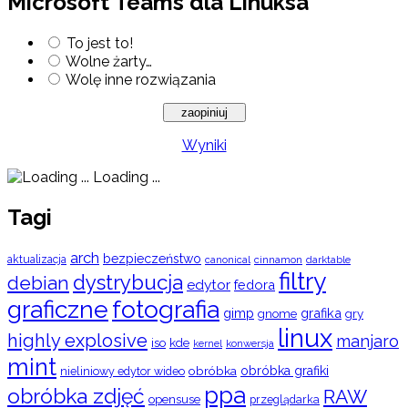
Microsoft Teams dla Linuksa
To jest to!
Wolne żarty…
Wolę inne rozwiązania
Wyniki
Loading ...
Tagi
arch
bezpieczeństwo
aktualizacja
cinnamon
canonical
darktable
filtry
dystrybucja
debian
edytor
fedora
graficzne
fotografia
gimp
grafika
gry
gnome
linux
highly explosive
manjaro
iso
kde
konwersja
kernel
mint
obróbka
obróbka grafiki
nieliniowy edytor wideo
ppa
obróbka zdjęć
RAW
opensuse
przeglądarka