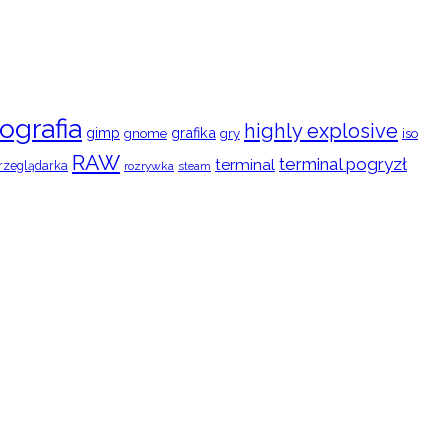
ografia
highly explosive
gimp
grafika
gry
iso
gnome
RAW
terminal pogryzł
terminal
rzeglądarka
rozrywka
steam