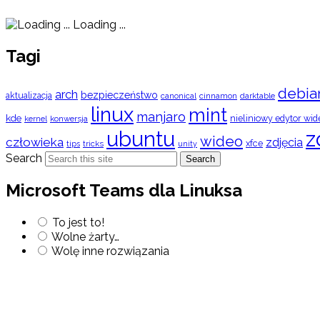
Loading ...
Tagi
debia
arch
bezpieczeństwo
aktualizacja
cinnamon
canonical
darktable
linux
mint
manjaro
kde
nieliniowy edytor wid
konwersja
kernel
ubuntu
z
wideo
człowieka
zdjęcia
xfce
tips
tricks
unity
Search
Search
Microsoft Teams dla Linuksa
To jest to!
Wolne żarty…
Wolę inne rozwiązania