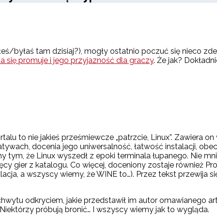
yłeś/byłaś tam dzisiaj?), mogły ostatnio poczuć się nieco z
a się promuje i jego przyjazność dla graczy
. Że jak? Dokładn
talu to nie jakieś prześmiewcze „patrzcie, Linux”. Zawiera o
tywach, docenia jego uniwersalność, łatwość instalacji, ob
y tym, że Linux wyszedł z epoki terminala łupanego. Nie m
ęcy gier z katalogu. Co więcej, doceniony zostaje również P
acja, a wszyscy wiemy, że WINE to…). Przez tekst przewija si
wytu odkryciem, jakie przedstawił im autor omawianego art
Niektórzy próbują bronić… I wszyscy wiemy jak to wygląda.