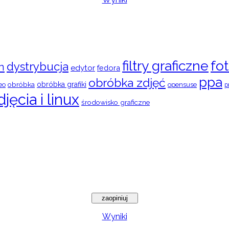
filtry graficzne
fot
dystrybucja
n
edytor
fedora
ppa
obróbka zdjęć
obróbka
obróbka grafiki
eo
opensuse
p
djęcia i linux
środowisko graficzne
Wyniki