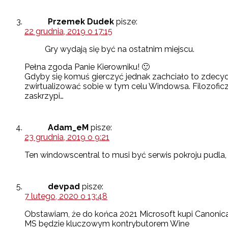
Przemek Dudek
pisze:
22 grudnia, 2019 o 17:15
Gry wydają się być na ostatnim miejscu.
Pełna zgoda Panie Kierowniku! 🙂
Gdyby się komuś gierczyć jednak zachciało to zdecy
zwirtualizować sobie w tym celu Windowsa. Filozoficzn
zaskrzypi…
Adam_eM
pisze:
23 grudnia, 2019 o 9:21
Ten windowscentral to musi być serwis pokroju pudla, 
devpad
pisze:
7 lutego, 2020 o 13:48
Obstawiam, że do końca 2021 Microsoft kupi Canonica
MS będzie kluczowym kontrybutorem Wine