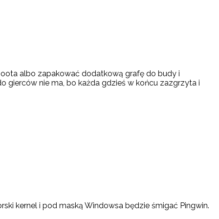
 boota albo zapakować dodatkową grafę do budy i
 do gierców nie ma, bo każda gdzieś w końcu zazgrzyta i
orski kernel i pod maską Windowsa będzie śmigać Pingwin.