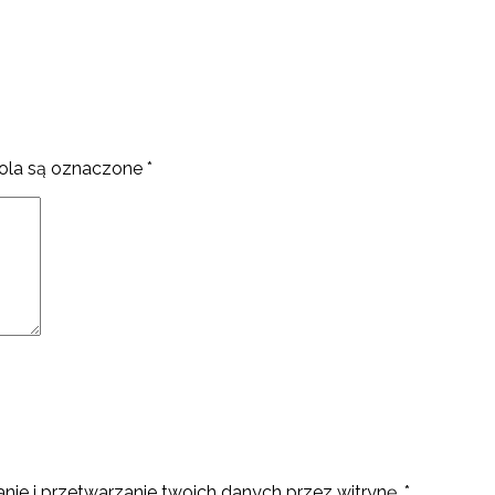
la są oznaczone
*
nie i przetwarzanie twoich danych przez witrynę.
*