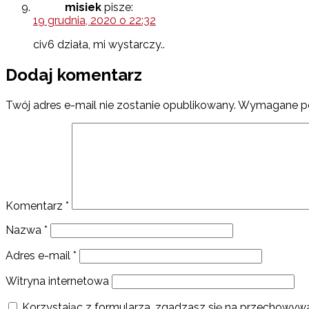
misiek
pisze:
19 grudnia, 2020 o 22:32
civ6 działa, mi wystarczy..
Dodaj komentarz
Twój adres e-mail nie zostanie opublikowany.
Wymagane po
Komentarz
*
Nazwa
*
Adres e-mail
*
Witryna internetowa
Korzystając z formularza, zgadzasz się na przechowywa