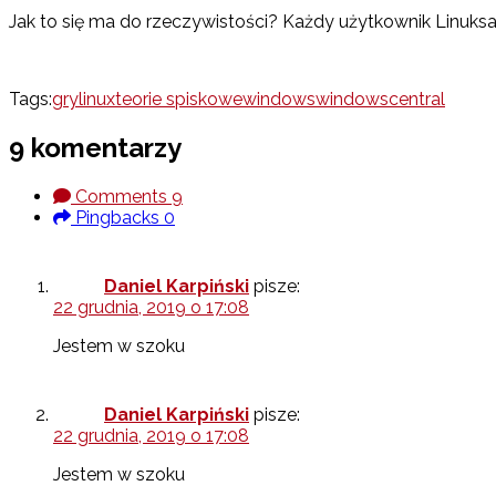
Jak to się ma do rzeczywistości? Każdy użytkownik Linuksa 
Tags:
gry
linux
teorie spiskowe
windows
windowscentral
9 komentarzy
Comments
9
Pingbacks
0
Daniel Karpiński
pisze:
22 grudnia, 2019 o 17:08
Jestem w szoku
Daniel Karpiński
pisze:
22 grudnia, 2019 o 17:08
Jestem w szoku