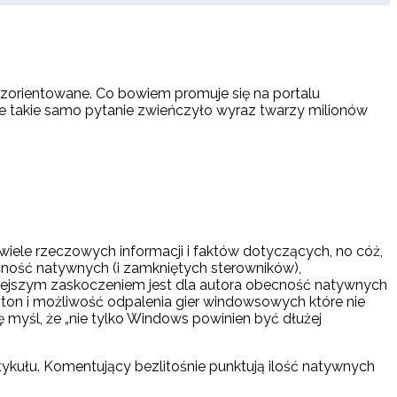
dezorientowane. Co bowiem promuje się na portalu
ie takie samo pytanie zwieńczyło wyraz twarzy milionów
n wiele rzeczowych informacji i faktów dotyczących, no cóż,
ecność natywnych (i zamkniętych sterowników),
niejszym zaskoczeniem jest dla autora obecność natywnych
roton i możliwość odpalenia gier windowsowych które nie
ę myśl, że „nie tylko Windows powinien być dłużej
ykułu. Komentujący bezlitośnie punktują ilość natywnych