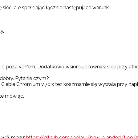
sieć, ale spełniając łącznie następujące warunki:
y.
io poza vpn’em. Dodatkowo wsiorbuje również sieć przy ather
dobry. Pytanie czym?
 u Ciebie Chromium v.70.x też koszmarnie się wywala przy za
ze mówiąc.
 wifi-menu:
https://github.com/polaur/new-branded/tree/ma