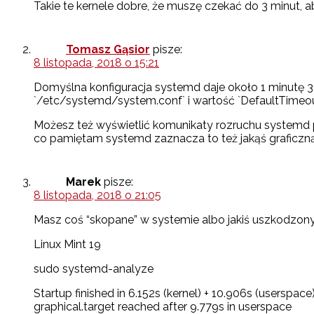
Takie te kernele dobre, że muszę czekać do 3 minut, 
Tomasz Gąsior
pisze:
8 listopada, 2018 o 15:21
Domyślna konfiguracja systemd daje około 1 minutę 30 
`/etc/systemd/system.conf` i wartość `DefaultTimeo
Możesz też wyświetlić komunikaty rozruchu systemd 
co pamiętam systemd zaznacza to też jakąś graficzną an
Marek
pisze:
8 listopada, 2018 o 21:05
Masz coś “skopane” w systemie albo jakiś uszkodzon
Linux Mint 19
sudo systemd-analyze
Startup finished in 6.152s (kernel) + 10.906s (userspace
graphical.target reached after 9.779s in userspace