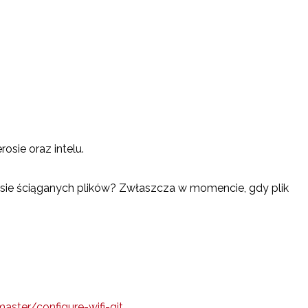
osie oraz intelu.
pisie ściąganych plików? Zwłaszcza w momencie, gdy plik
ster/configure-wifi-git