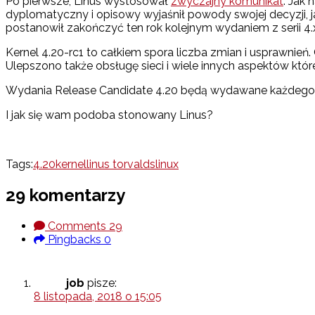
Po pierwsze, Linus wystosował
zwyczajny komunikat
. Jak
dyplomatyczny i opisowy wyjaśnił powody swojej decyzji, ja
postanowił zakończyć ten rok kolejnym wydaniem z serii 4.xx.
Kernel 4.20-rc1 to całkiem spora liczba zmian i usprawnie
Ulepszono także obsługę sieci i wiele innych aspektów któr
Wydania Release Candidate 4.20 będą wydawane każdego tygo
I jak się wam podoba stonowany Linus?
Tags:
4.20
kernel
linus torvalds
linux
29 komentarzy
Comments
29
Pingbacks
0
job
pisze:
8 listopada, 2018 o 15:05