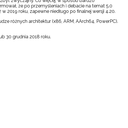
nazbyt zwyczajny. Co więcej, w sposób bardzo
formował, że po przemyśleniach i debacie na temat 5.0
ż w 2019 roku, zapewne niedługo po finalnej wersji 4.20.
łudze różnych architektur (x86, ARM, AArch64, PowerPC).
ub 30 grudnia 2018 roku.