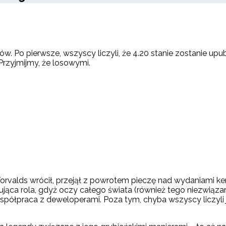
ów. Po pierwsze, wszyscy liczyli, że 4.20 stanie zostanie upub
Przyjmijmy, że losowymi.
Torvalds wrócił, przejął z powrotem pieczę nad wydaniami ke
sująca rola, gdyż oczy całego świata (również tego niezwią
 współpraca z deweloperami. Poza tym, chyba wszyscy liczyli 