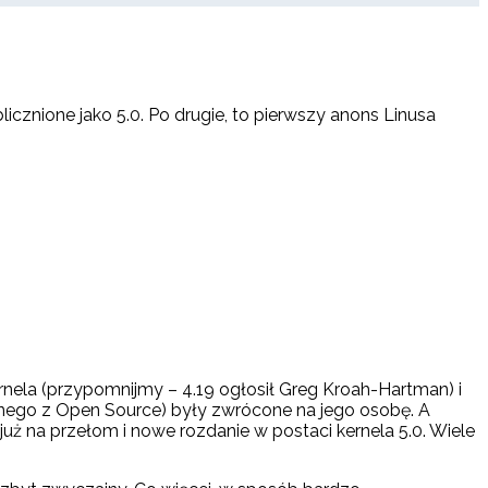
licznione jako 5.0. Po drugie, to pierwszy anons Linusa
rnela (przypomnijmy – 4.19 ogłosił Greg Kroah-Hartman) i
zanego z Open Source) były zwrócone na jego osobę. A
już na przełom i nowe rozdanie w postaci kernela 5.0. Wiele