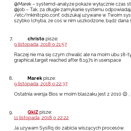
@Marek – systemd-analyze pokaże wyłącznie czas sta
@job – Tak, za długie zamykanie systemu odpowiadają 
/etc/mkinitcpio.conf, odszukaj używane w Twoim syst
szybko (chyba, że coś w nim uszkodzone, bądź dana 
christo
pisze:
9 listopada, 2018 o 21:57
Raczej nie ma się czym chwalić ale na moim ubu 18-tym
graphical.target reached after 8.197s in userspace
Marek
pisze:
9 listopada, 2018 o 22:37
Ostatnia wersja Bios w moim blaszaku jest z 2010 😉 , pł
QkiZ
pisze:
11 listopada, 2018 o 22:22
Ja używam SysRq do zabicia wiszących procesów.