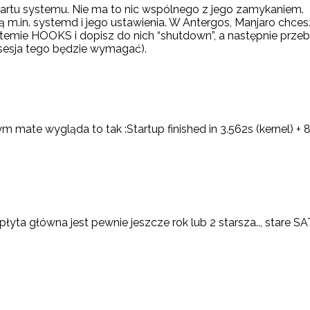
rtu systemu. Nie ma to nic wspólnego z jego zamykaniem.
m.in. systemd i jego ustawienia. W Antergos, Manjaro chcesz,
emie HOOKS i dopisz do nich “shutdown”, a następnie przebu
sesja tego będzie wymagać).
 mate wygląda to tak :Startup finished in 3.562s (kernel) + 8
yta główna jest pewnie jeszcze rok lub 2 starsza.., stare SATA