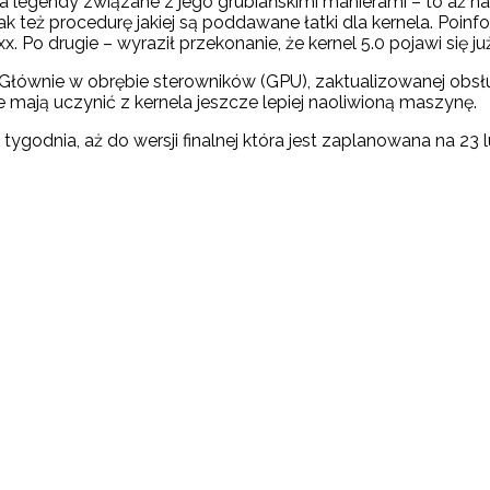
 na legendy związane z jego grubiańskimi manierami – to aż 
k też procedurę jakiej są poddawane łatki dla kernela. Poin
 Po drugie – wyraził przekonanie, że kernel 5.0 pojawi się ju
ń. Głównie w obrębie sterowników (GPU), zaktualizowanej obs
e mają uczynić z kernela jeszcze lepiej naoliwioną maszynę.
dnia, aż do wersji finalnej która jest zaplanowana na 23 l