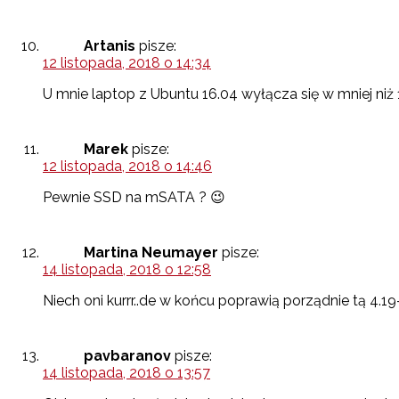
Artanis
pisze:
12 listopada, 2018 o 14:34
U mnie laptop z Ubuntu 16.04 wyłącza się w mniej niż 
Marek
pisze:
12 listopada, 2018 o 14:46
Pewnie SSD na mSATA ? 😉
Martina Neumayer
pisze:
14 listopada, 2018 o 12:58
Niech oni kurrr..de w końcu poprawią porządnie tą 4.1
pavbaranov
pisze:
14 listopada, 2018 o 13:57