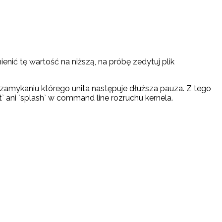
nić tę wartość na niższą, na próbę zedytuj plik
amykaniu którego unita następuje dłuższa pauza. Z tego
t` ani `splash` w command line rozruchu kernela.