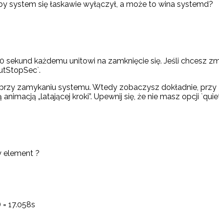
aby system się łaskawie wyłączył, a może to wina systemd?
sekund każdemu unitowi na zamknięcie się. Jeśli chcesz zmie
utStopSec`.
przy zamykaniu systemu. Wtedy zobaczysz dokładnie, przy z
imacją „latającej kroki”. Upewnij się, że nie masz opcji `quie
y element ?
) = 17.058s