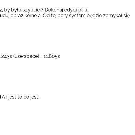
 by było szybciej? Dokonaj edycji pliku
duj obraz kernela. Od tej pory system będzie zamykał się
.243s (userspace) = 11.805s
 i jest to co jest.