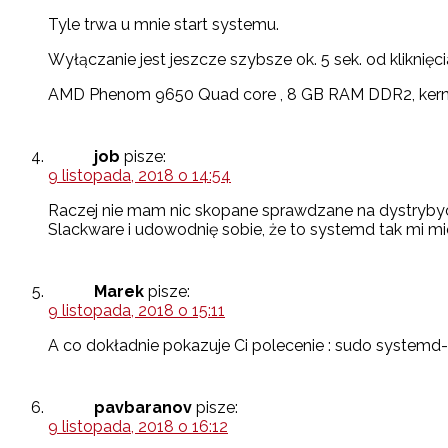
Tyle trwa u mnie start systemu.
Wyłączanie jest jeszcze szybsze ok. 5 sek. od kliknięci
AMD Phenom 9650 Quad core , 8 GB RAM DDR2, kerne
job
pisze:
9 listopada, 2018 o 14:54
Raczej nie mam nic skopane sprawdzane na dystrybycj
Slackware i udowodnię sobie, że to systemd tak mi mi
Marek
pisze:
9 listopada, 2018 o 15:11
A co dokładnie pokazuje Ci polecenie : sudo systemd
pavbaranov
pisze:
9 listopada, 2018 o 16:12