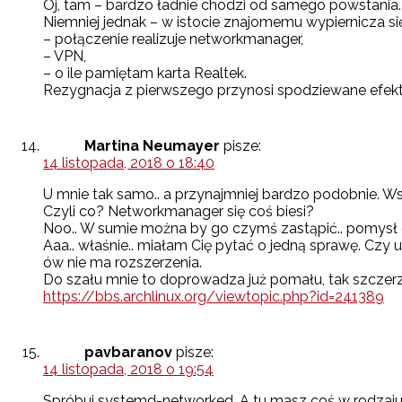
Oj, tam – bardzo ładnie chodzi od samego powstania.
Niemniej jednak – w istocie znajomemu wypiernicza się 
– połączenie realizuje networkmanager,
– VPN,
– o ile pamiętam karta Realtek.
Rezygnacja z pierwszego przynosi spodziewane efekt
Martina Neumayer
pisze:
14 listopada, 2018 o 18:40
U mnie tak samo.. a przynajmniej bardzo podobnie. Ws
Czyli co? Networkmanager się coś biesi?
Noo.. W sumie można by go czymś zastąpić.. pomysł 
Aaa.. właśnie.. miałam Cię pytać o jedną sprawę. Czy
ów nie ma rozszerzenia.
Do szału mnie to doprowadza już pomału, tak szczer
https://bbs.archlinux.org/viewtopic.php?id=241389
pavbaranov
pisze:
14 listopada, 2018 o 19:54
Spróbuj systemd-networked. A tu masz coś w rodzaju