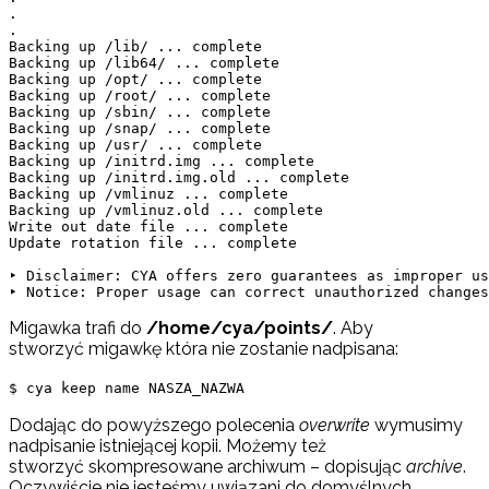
.

.

Backing up /lib/ ... complete

Backing up /lib64/ ... complete

Backing up /opt/ ... complete

Backing up /root/ ... complete

Backing up /sbin/ ... complete

Backing up /snap/ ... complete

Backing up /usr/ ... complete

Backing up /initrd.img ... complete

Backing up /initrd.img.old ... complete

Backing up /vmlinuz ... complete

Backing up /vmlinuz.old ... complete

Write out date file ... complete

Update rotation file ... complete

‣ Disclaimer: CYA offers zero guarantees as improper us
Migawka trafi do
/home/cya/points/
. Aby
stworzyć migawkę która nie zostanie nadpisana:
$ cya keep name NASZA_NAZWA
Dodając do powyższego polecenia
overwrite
wymusimy
nadpisanie istniejącej kopii. Możemy też
stworzyć skompresowane archiwum – dopisując
archive
.
Oczywiście nie jesteśmy uwiązani do domyślnych