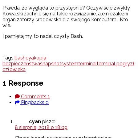
Prawda, że wygląda to przystępnie? Oczywiście zwykły
Kowalski żachnie się na takie rozwiązanie, ale niezależni
organizatorzy środowiska dla swojego komputera… Kto
wie.
I pamiętajmy, to nadal czysty Bash.
Tags:
bash
cya
kopia
bezpieczeństwa
snapshot
system
terminal
terminal pogryzł
człowieka
1 Response
Comments
1
Pingbacks
0
cyan
pisze:
8 sierpnia, 2018 o 18:09