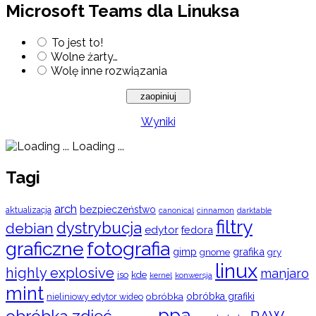
Microsoft Teams dla Linuksa
To jest to!
Wolne żarty…
Wolę inne rozwiązania
Wyniki
Loading ...
Tagi
arch
bezpieczeństwo
aktualizacja
cinnamon
canonical
darktable
filtry
dystrybucja
debian
edytor
fedora
graficzne
fotografia
gimp
grafika
gry
gnome
linux
highly explosive
manjaro
iso
kde
konwersja
kernel
mint
obróbka
obróbka grafiki
nieliniowy edytor wideo
ppa
obróbka zdjęć