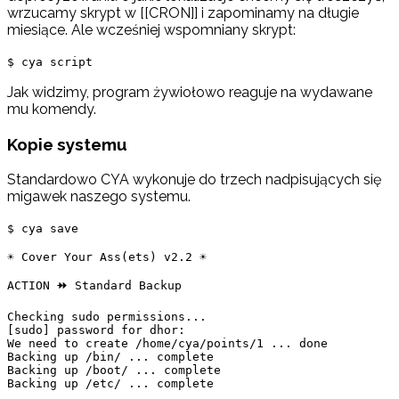
wrzucamy skrypt w [[CRON]] i zapominamy na długie
miesiące. Ale wcześniej wspomniany skrypt:
$ cya script
Jak widzimy, program żywiołowo reaguje na wydawane
mu komendy.
Kopie systemu
Standardowo CYA wykonuje do trzech nadpisujących się
migawek naszego systemu.
$ cya save
☀ Cover Your Ass(ets) v2.2 ☀

ACTION ⯮ Standard Backup

Checking sudo permissions...

[sudo] password for dhor: 

We need to create /home/cya/points/1 ... done

Backing up /bin/ ... complete

Backing up /boot/ ... complete

Backing up /etc/ ... complete

.
