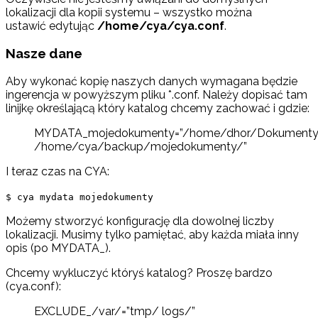
lokalizacji dla kopii systemu – wszystko można
ustawić edytując
/home/cya/cya.conf
.
Nasze dane
Aby wykonać kopię naszych danych wymagana będzie
ingerencja w powyższym pliku *.conf. Należy dopisać tam
linijkę określającą który katalog chcemy zachować i gdzie:
MYDATA_mojedokumenty=”/home/dhor/Dokument
/home/cya/backup/mojedokumenty/”
I teraz czas na CYA:
$ cya mydata mojedokumenty
Możemy stworzyć konfigurację dla dowolnej liczby
lokalizacji. Musimy tylko pamiętać, aby każda miała inny
opis (po MYDATA_).
Chcemy wykluczyć któryś katalog? Proszę bardzo
(cya.conf):
EXCLUDE_/var/=”tmp/ logs/”