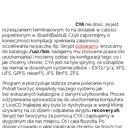
CYA
nie dość, że jest
rozwiązaniem terminalowym, to na dodatek w całości
popełnionym w [[bash|Bashu]]. Czyli zapomnijmy o
konieczności kompilacji, spełniania zależności,
oczekiwania na paczkę, itp. Skrypt
pobieramy
, wrzucamy
do katalogu
/usr/bin
, nadajemy mu stosowne prawa (do
uruchamiania) i możemy oddać się konfiguracji tego, co i
jak chcemy chronić. CYA jest na tyle sprytny, że odnajdzie
się niemal w dowolnym systemie plików – EXT2/3/4, XFS,
UFS, GPFS, reiserFS, JFS, BtrFS, ZFS.
Program wykorzystuje dobrze znane polecenie rsync.
Potrafi tworzyć
snapshoty
naszego systemu jak
też wskazanych katalogów z danymi użytkownika. Proces
odzyskiwania sprowadza się do uruchomienia komputera
z LiveCD (najlepiej aby była to dystrybucja w wersji której
używamy na co dzień) i odpalenia skryptu
recovery.sh
.
Skrypt ten tworzymy za pomocą CYA i zapisujemy w
dogodnym dla nas miejscu. Ot i cała filozofia. Po
doprecyzowaniu o jakie lokalizacje chcemy się troszczyć,