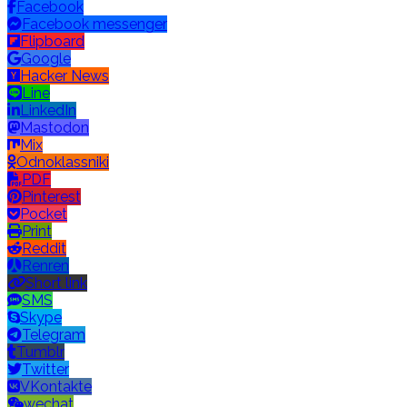
Facebook
Facebook messenger
Flipboard
Google
Hacker News
Line
LinkedIn
Mastodon
Mix
Odnoklassniki
PDF
Pinterest
Pocket
Print
Reddit
Renren
Short link
SMS
Skype
Telegram
Tumblr
Twitter
VKontakte
wechat