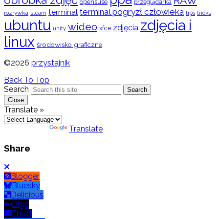
RAW
opensuse
przeglądarka
terminal pogryzł człowieka
terminal
rozrywka
steam
tips
tricks
ubuntu
zdjęcia i
wideo
zdjęcia
xfce
unity
linux
środowisko graficzne
©2026
przystajnik
Back To Top
Search
Search
Close
Translate »
Powered by
Translate
Share
Blogger
Bluesky
Delicious
Digg
Email