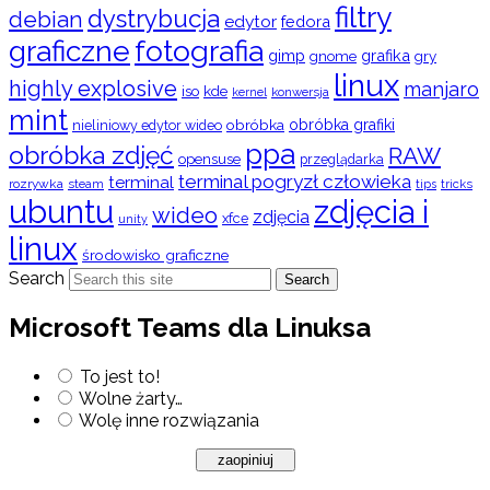
filtry
dystrybucja
debian
edytor
fedora
graficzne
fotografia
gimp
grafika
gry
gnome
linux
highly explosive
manjaro
iso
kde
konwersja
kernel
mint
obróbka
obróbka grafiki
nieliniowy edytor wideo
ppa
obróbka zdjęć
RAW
opensuse
przeglądarka
terminal pogryzł człowieka
terminal
rozrywka
steam
tips
tricks
ubuntu
zdjęcia i
wideo
zdjęcia
xfce
unity
linux
środowisko graficzne
Search
Search
Microsoft Teams dla Linuksa
To jest to!
Wolne żarty…
Wolę inne rozwiązania