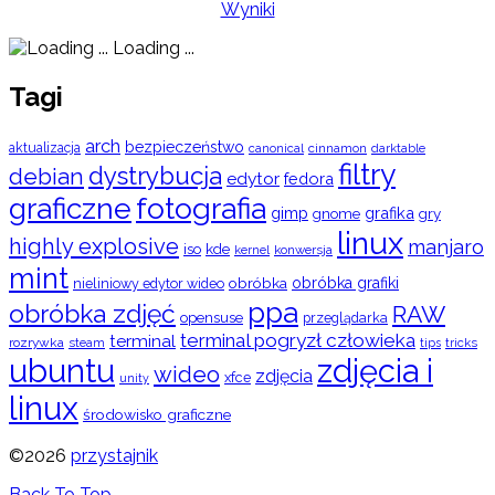
Wyniki
Loading ...
Tagi
arch
bezpieczeństwo
aktualizacja
cinnamon
canonical
darktable
filtry
dystrybucja
debian
edytor
fedora
graficzne
fotografia
gimp
grafika
gry
gnome
linux
highly explosive
manjaro
iso
kde
konwersja
kernel
mint
obróbka
obróbka grafiki
nieliniowy edytor wideo
ppa
obróbka zdjęć
RAW
opensuse
przeglądarka
terminal pogryzł człowieka
terminal
rozrywka
steam
tips
tricks
ubuntu
zdjęcia i
wideo
zdjęcia
xfce
unity
linux
środowisko graficzne
©2026
przystajnik
Back To Top