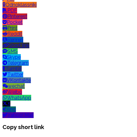
Odnoklassniki
PDF
Pinterest
Pocket
Print
Reddit
Renren
Short link
SMS
Skype
Telegram
Tumblr
Twitter
VKontakte
wechat
Weibo
WhatsApp
X
Xing
Yahoo! Mail
Copy short link