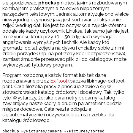
się spodziewać,
phockup
nie jest jakimś rozbudowanym
kombajnem graficznym a zaledwie niepozornym
narzędziem tekstowym. Jednak automatyzuje ono wielce
niewygodną czynność jaką jest sortowanie i układanie
zdjęć według dat. Nie jest to oczywiście zajęcie któremu
oddaje się każdy użytkownik Linuksa, tak samo jak nie jest
to czynność która przy 10 – 50 zdjęciach wymaga
angażowania wymyślnych technik. Ale każdy kto
gromadzi od lat zdjęcia na dysku i chciałby sobie z nimi
zrobić porządek (np. na potrzeby kopii bezpieczeństwa),
zamiast żmudnie przesuwać pliki z i do katalogów, może
wykorzystać tytułowy program.
Program rozpoznaje każdy format lub też dane
rozpoznawane przez
Exiftool
(paczka libimage-exiftool-
perl). Cała filozofia pracy z phockup zawiera się w
słowach: wskaż katalog źródłowy i docelowy. Tak, tylko
tyle. Wystarczy, że jako parametry podamy katalog
zawierający nasze kadry, a drugim parametrem będzie
miejsce docelowe. Cała reszta odbędzie
się automatycznie i oczywiście bez uszczerbku dla
katalogu źródłowego.
phockup ~/Pictures/camera ~/Pictures/sorted