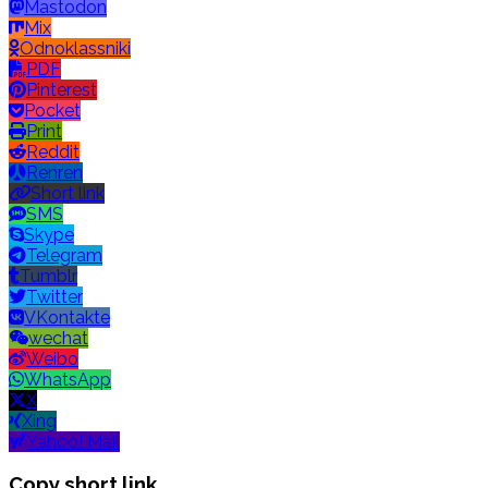
Mastodon
Mix
Odnoklassniki
PDF
Pinterest
Pocket
Print
Reddit
Renren
Short link
SMS
Skype
Telegram
Tumblr
Twitter
VKontakte
wechat
Weibo
WhatsApp
X
Xing
Yahoo! Mail
Copy short link