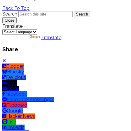
Back To Top
Search
Search
Close
Translate »
Powered by
Translate
Share
Blogger
Bluesky
Delicious
Digg
Email
Facebook
Facebook messenger
Flipboard
Google
Hacker News
Line
LinkedIn