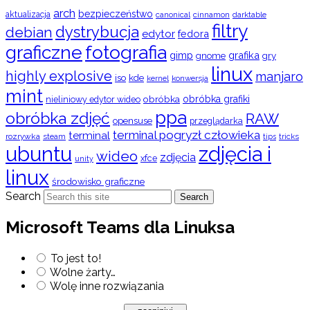
arch
bezpieczeństwo
aktualizacja
cinnamon
canonical
darktable
filtry
dystrybucja
debian
edytor
fedora
graficzne
fotografia
gimp
grafika
gry
gnome
linux
highly explosive
manjaro
iso
kde
konwersja
kernel
mint
obróbka
obróbka grafiki
nieliniowy edytor wideo
ppa
obróbka zdjęć
RAW
opensuse
przeglądarka
terminal pogryzł człowieka
terminal
rozrywka
steam
tips
tricks
ubuntu
zdjęcia i
wideo
zdjęcia
xfce
unity
linux
środowisko graficzne
Search
Search
Microsoft Teams dla Linuksa
To jest to!
Wolne żarty…
Wolę inne rozwiązania