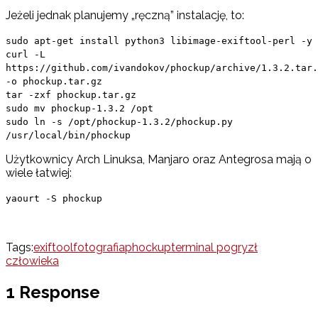
Jeżeli jednak planujemy „ręczną” instalację, to:
sudo apt-get install python3 libimage-exiftool-perl -y
curl -L
https://github.com/ivandokov/phockup/archive/1.3.2.tar.
-o phockup.tar.gz
tar -zxf phockup.tar.gz
sudo mv phockup-1.3.2 /opt
sudo ln -s /opt/phockup-1.3.2/phockup.py
/usr/local/bin/phockup
Użytkownicy Arch Linuksa, Manjaro oraz Antegrosa mają o
wiele łatwiej:
yaourt -S phockup
Tags:
exiftool
fotografia
phockup
terminal pogryzł
człowieka
1 Response