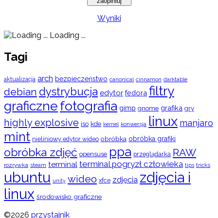
Wyniki
Loading ...
Tagi
arch
bezpieczeństwo
aktualizacja
cinnamon
canonical
darktable
filtry
dystrybucja
debian
edytor
fedora
graficzne
fotografia
gimp
grafika
gry
gnome
linux
highly explosive
manjaro
iso
kde
konwersja
kernel
mint
obróbka
obróbka grafiki
nieliniowy edytor wideo
ppa
obróbka zdjęć
RAW
opensuse
przeglądarka
terminal pogryzł człowieka
terminal
rozrywka
steam
tips
tricks
ubuntu
zdjęcia i
wideo
zdjęcia
xfce
unity
linux
środowisko graficzne
©2026
przystajnik