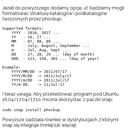
Jeżeli do powyższego dodamy opcję
-d
, będziemy mogli
formatować strukturę katalogów i podkatalogów
tworzonych przez phockup:
Supported formats:

    YYYY - 2016, 2017 ...

    YY   - 16, 17 ...

    MM   - 07, 08, 09 ...

    M    - July, August, September ...

    m    - Jul, Aug, Sept ...

    DD   - 27, 28, 29 ... (day of month)

    DDD  - 123, 158, 365 ... (day of year)

Example:

    YYYY/MM/DD -> 2011/07/17

    YYYY/M/DD  -> 2011/July/17

    YYYY/m/DD  -> 2011/Jul/17

I teraz uwaga. Aby przetestować program pod Ubuntu
16.04/17.04/17.10, można skorzystać z paczki snap:
sudo snap install phockup
Powyższe zadziała również w dystrybucjach z którymi
snap się integruje (mniej lub więcej).