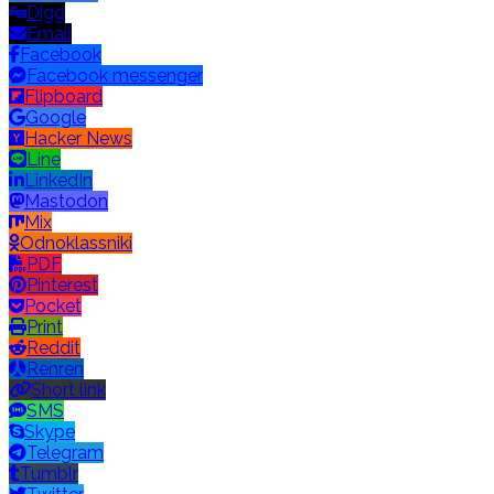
Digg
Email
Facebook
Facebook messenger
Flipboard
Google
Hacker News
Line
LinkedIn
Mastodon
Mix
Odnoklassniki
PDF
Pinterest
Pocket
Print
Reddit
Renren
Short link
SMS
Skype
Telegram
Tumblr