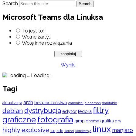
Search
Search
Microsoft Teams dla Linuksa
To jest to!
Wolne żarty…
Wolę inne rozwiązania
Wyniki
Loading ...
Tagi
arch
bezpieczeństwo
aktualizacja
cinnamon
canonical
darktable
filtry
dystrybucja
debian
edytor
fedora
graficzne
fotografia
gimp
grafika
gry
gnome
linux
highly explosive
manjaro
iso
kde
konwersja
kernel