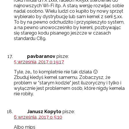
roku nvidia GTX 1xxx, radeon RX5xx sterowniki do
najnowszych Wi-Fi itp. A starą wersję rozwijać sobie
nadal osobno. Wielu ludzi co kupiło by nowy sprzęt
wybierało by dystrybucję lub sam kernel z serii 5.xx.
To by na pewno odchudziło i przyspieszyło system,
a na pewno unowocześniło by kerenl, pozbywając
się starego kodu pisanego jeszcze w czasach
standardu C89.
pavbaranov
pisze:
5 września, 2017 o 19:17
Tyle, że… to kompletnie nie tak działa 🙂
Zbuduj kiedyś kernel samemu. Zobaczysz, że
problem w “starym kodzie” jest iluzoryczny i tylko i
wyłącznie jest problemem osób, które nigdy kernela
nie robiły.
Janusz Kopyto
pisze:
6 września, 2017 o 5:10
Albo mips