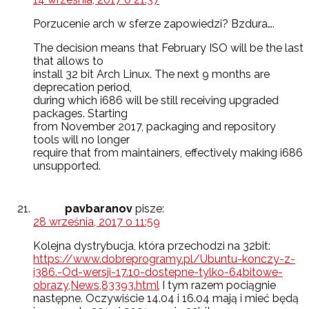
Porzucenie arch w sferze zapowiedzi? Bzdura….
The decision means that February ISO will be the last
that allows to
install 32 bit Arch Linux. The next 9 months are
deprecation period,
during which i686 will be still receiving upgraded
packages. Starting
from November 2017, packaging and repository
tools will no longer
require that from maintainers, effectively making i686
unsupported.
pavbaranov
pisze:
28 września, 2017 o 11:59
Kolejna dystrybucja, która przechodzi na 32bit:
https://www.dobreprogramy.pl/Ubuntu-konczy-z-
i386.-Od-wersji-17.10-dostepne-tylko-64bitowe-
obrazy,News,83393.html
I tym razem pociągnie
następne. Oczywiście 14.04 i 16.04 mają i mieć będą