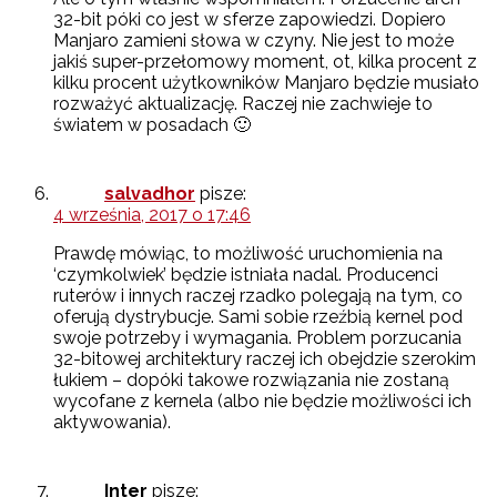
32-bit póki co jest w sferze zapowiedzi. Dopiero
Manjaro zamieni słowa w czyny. Nie jest to może
jakiś super-przełomowy moment, ot, kilka procent z
kilku procent użytkowników Manjaro będzie musiało
rozważyć aktualizację. Raczej nie zachwieje to
światem w posadach 🙂
salvadhor
pisze:
4 września, 2017 o 17:46
Prawdę mówiąc, to możliwość uruchomienia na
‘czymkolwiek’ będzie istniała nadal. Producenci
ruterów i innych raczej rzadko polegają na tym, co
oferują dystrybucje. Sami sobie rzeźbią kernel pod
swoje potrzeby i wymagania. Problem porzucania
32-bitowej architektury raczej ich obejdzie szerokim
łukiem – dopóki takowe rozwiązania nie zostaną
wycofane z kernela (albo nie będzie możliwości ich
aktywowania).
Inter
pisze: