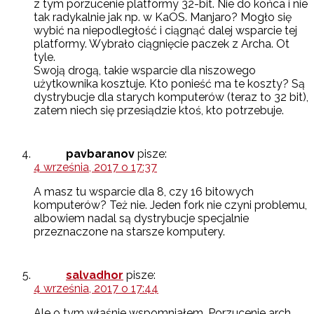
z tym porzucenie platformy 32-bit. Nie do końca i nie
tak radykalnie jak np. w KaOS. Manjaro? Mogło się
wybić na niepodległość i ciągnąć dalej wsparcie tej
platformy. Wybrało ciągnięcie paczek z Archa. Ot
tyle.
Swoją drogą, takie wsparcie dla niszowego
użytkownika kosztuje. Kto ponieść ma te koszty? Są
dystrybucje dla starych komputerów (teraz to 32 bit),
zatem niech się przesiądzie ktoś, kto potrzebuje.
pavbaranov
pisze:
4 września, 2017 o 17:37
A masz tu wsparcie dla 8, czy 16 bitowych
komputerów? Też nie. Jeden fork nie czyni problemu,
albowiem nadal są dystrybucje specjalnie
przeznaczone na starsze komputery.
salvadhor
pisze:
4 września, 2017 o 17:44
Ale o tym właśnie wspomniałem. Porzucenie arch