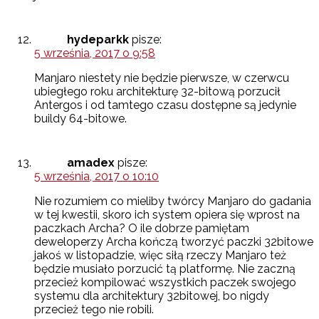
hydeparkk
pisze:
5 września, 2017 o 9:58
Manjaro niestety nie będzie pierwsze, w czerwcu
ubiegłego roku architekturę 32-bitową porzucił
Antergos i od tamtego czasu dostępne są jedynie
buildy 64-bitowe.
amadex
pisze:
5 września, 2017 o 10:10
Nie rozumiem co mieliby twórcy Manjaro do gadania
w tej kwestii, skoro ich system opiera się wprost na
paczkach Archa? O ile dobrze pamiętam
deweloperzy Archa kończą tworzyć paczki 32bitowe
jakoś w listopadzie, więc siłą rzeczy Manjaro też
będzie musiało porzucić tą platformę. Nie zaczną
przecież kompilować wszystkich paczek swojego
systemu dla architektury 32bitowej, bo nigdy
przecież tego nie robili.