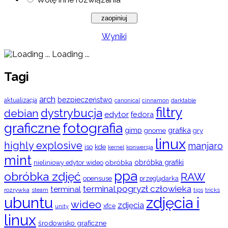
Wyniki
Loading ...
Tagi
arch
bezpieczeństwo
aktualizacja
cinnamon
canonical
darktable
filtry
dystrybucja
debian
edytor
fedora
graficzne
fotografia
gimp
grafika
gry
gnome
linux
highly explosive
manjaro
iso
kde
konwersja
kernel
mint
obróbka
obróbka grafiki
nieliniowy edytor wideo
ppa
obróbka zdjęć
RAW
opensuse
przeglądarka
terminal pogryzł człowieka
terminal
rozrywka
steam
tips
tricks
ubuntu
zdjęcia i
wideo
zdjęcia
xfce
unity
linux
środowisko graficzne