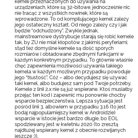
kerneli przeznaczonych do używania na
urządzeniach, które są 32-bitowe, jednocześnie nic
nie tracąc z wszystkich nowinek, które są
wprowadzone. To od kompilującego kernel zależy
jego ostateczny kształt. Od niego zależy czy i jak
będzie “odchudzony”. Zwykle jednak,
mainstreamowe dystrybucje starają się robić kernele
tak, by ZU nie miał kłopotów z jakimiś peryferiami,
stąd też domyślne kernele są dość sporych
rozmiarów i obładowane zbędnymi funkcjami w
każdym konkretnym przypadku. To głównie właśnie
chęć zapewnienia możliwości używania takiego
kernela w każdym możliwym przypadku powoduje
jego “tłustość”. Cóż – albo decydujesz się używać
taki kernel, albo budujesz sam pod Twoje potrzeby.
Kernele z linii 2.x nie są już wspierane. Ktoś musiałby
przejąć ten kod i zapewnić mu ponownie choćby
wsparcie bezpieczeństwa. Lepsza sytuacja jest
pośród linii 3, albowiem w przypadku 3.16 (to jest
bodaj najpopularniejszy kernel w Androidzie)
wsparcie w istocie jest bardzo długie, bo EOL
spodziewany jest w kwietniu 2020 (to zresztą
najdłużej wspierany kernel z obecnie rozwijanych
jeszcze :)).