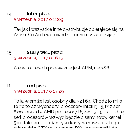
Inter
pisze:
5 września, 2017 o 11:09
Tak jak i wszystkie inne dystrybucje opierające się na
Archu. Co Arch wprowadzi to inni muszą przyjąć.
Stary wk...
pisze:
5 września, 2017 o 16:13
Ale w routerach przeważnie jest ARM, nie x86.
rod
pisze:
5 września, 2017 o 17:29
To ja wiem że jest osobny dla 32 i 64. Chodziło mi o
to że teraz wychodzą procesory inteli i3, i5, i7 z serii
8xxx, oraz dla AMD procesory Ryzen r3, r5, r7. I od tej
serii procesorów wzwyż będzie pisany nowy kernel
5.xx, tak samo dodać tyko karty najnowsze z tego