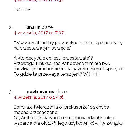
Już czas.
linsrin
pisze:
4 września, 2017 o 17:07
“Wszyscy chcieliby już zamknąć za sobą etap pracy
na przestarzałym sprzęcie.”
A kto decyduje co jest “przestarzałe”?
Przewagą Linuksa nad Windowsem miała być
możliwość uruchomienia na każdym niemal sprzęcie.
To gdzie ta przewaga teraz jest? W (_!_) !
pavbaranov
pisze:
4 września, 2017 o 17:36
Sorry, ale twierdzenia o “prekusorze” są chyba
mocno przesadzone.
Ot, Arch dość dawno temu zapowiedział koniec
wsparcia dla ok. 1.7% jego użytkowników i w związku