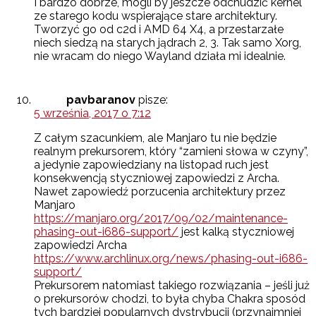
I bardzo dobrze, mogli by jeszcze odchudzić kernel
ze starego kodu wspierające stare architektury.
Tworzyć go od c2d i AMD 64 X4, a przestarzałe
niech siedzą na starych jądrach 2, 3. Tak samo Xorg,
nie wracam do niego Wayland działa mi idealnie.
pavbaranov
pisze:
5 września, 2017 o 7:12
Z całym szacunkiem, ale Manjaro tu nie będzie
realnym prekursorem, który “zamieni słowa w czyny”,
a jedynie zapowiedziany na listopad ruch jest
konsekwencją styczniowej zapowiedzi z Archa.
Nawet zapowiedź porzucenia architektury przez
Manjaro
https://manjaro.org/2017/09/02/maintenance-
phasing-out-i686-support/
jest kalką styczniowej
zapowiedzi Archa
https://www.archlinux.org/news/phasing-out-i686-
support/
Prekursorem natomiast takiego rozwiązania – jeśli już
o prekursorów chodzi, to była chyba Chakra sposód
tych bardziej popularnych dystrybucji (przynajmniej