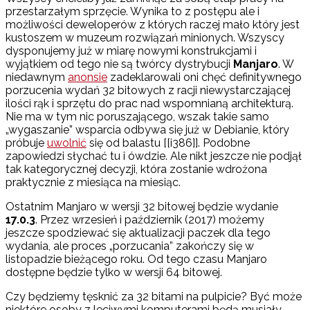
przestarzałym sprzęcie. Wynika to z postępu ale i
możliwości deweloperów z których raczej mało który jest
kustoszem w muzeum rozwiązań minionych. Wszyscy
dysponujemy już w miarę nowymi konstrukcjami i
wyjątkiem od tego nie są twórcy dystrybucji
Manjaro
. W
niedawnym
anonsie
zadeklarowali oni chęć definitywnego
porzucenia wydań 32 bitowych z racji niewystarczającej
ilości rąk i sprzętu do prac nad wspomnianą architekturą.
Nie ma w tym nic poruszającego, wszak takie samo
„wygaszanie” wsparcia odbywa się już w Debianie, który
próbuje
uwolnić
się od balastu [[i386]]. Podobne
zapowiedzi słychać tu i ówdzie. Ale nikt jeszcze nie podjął
tak kategorycznej decyzji, która zostanie wdrożona
praktycznie z miesiąca na miesiąc.
Ostatnim Manjaro w wersji 32 bitowej będzie wydanie
17.0.3
. Przez wrzesień i październik (2017) możemy
jeszcze spodziewać się aktualizacji paczek dla tego
wydania, ale proces „porzucania” zakończy się w
listopadzie bieżącego roku. Od tego czasu Manjaro
dostępne będzie tylko w wersji 64 bitowej.
Czy będziemy tęsknić za 32 bitami na pulpicie? Być może
niektóre osoby z leciwymi komputerami będą musiały