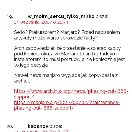
w_moim_sercu_tylko_mirko
pisze:
14 września, 2017 o 21:33
Serio? Prekursorem? Manjaro? Przed napisaniem
artykuły może warto sprawdzić fakty?
Arch zapowiedział, że przestanie wspierać 32bity
pod koniec roku, a że Manjaro to arch z ładnym
instalatorem, to musi porzucić, a nie koniecznie jest
to jego decyzja.
Nawet news manjaro wyglada jak copy-pasta z
archa…..
https://www.archlinux.org/news/phasing-out-i686-
support/
https://manjaro.org/2017/09/02/maintenance-
phasing-out-i686-support/
kabanov
pisze:
14 września, 2017 o 21:37