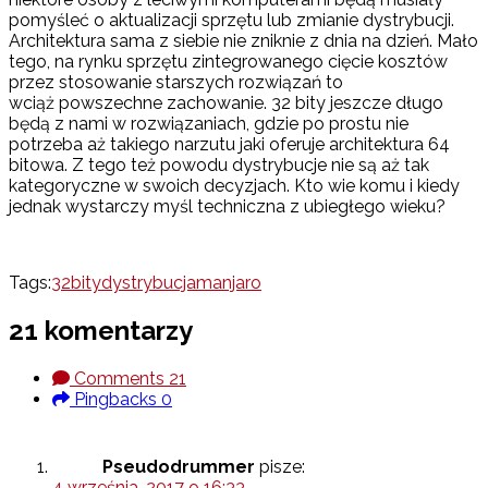
pomyśleć o aktualizacji sprzętu lub zmianie dystrybucji.
Architektura sama z siebie nie zniknie z dnia na dzień. Mało
tego, na rynku sprzętu zintegrowanego cięcie kosztów
przez stosowanie starszych rozwiązań to
wciąż powszechne zachowanie. 32 bity jeszcze długo
będą z nami w rozwiązaniach, gdzie po prostu nie
potrzeba aż takiego narzutu jaki oferuje architektura 64
bitowa. Z tego też powodu dystrybucje nie są aż tak
kategoryczne w swoich decyzjach. Kto wie komu i kiedy
jednak wystarczy myśl techniczna z ubiegłego wieku?
Tags:
32bity
dystrybucja
manjaro
21 komentarzy
Comments
21
Pingbacks
0
Pseudodrummer
pisze:
4 września, 2017 o 16:33