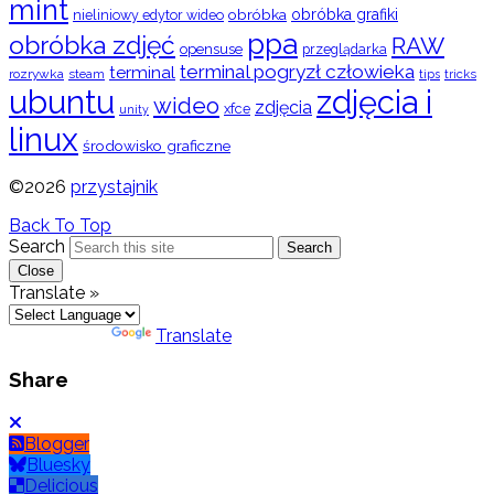
mint
obróbka
obróbka grafiki
nieliniowy edytor wideo
ppa
obróbka zdjęć
RAW
opensuse
przeglądarka
terminal pogryzł człowieka
terminal
rozrywka
steam
tips
tricks
ubuntu
zdjęcia i
wideo
zdjęcia
xfce
unity
linux
środowisko graficzne
©2026
przystajnik
Back To Top
Search
Search
Close
Translate »
Powered by
Translate
Share
Blogger
Bluesky
Delicious