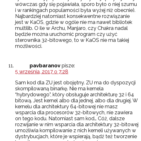
wówczas gdy się pojawiała, sporo było o niej szumu
i w rankingach popularności była wyżej niż obecnie).
Najbardziej natomiast konsekwentne rozwiązanie
jest w KaOS, gdzie w ogóle nie ma nawet bibliotek
multilib. O ile w Archu, Manjaro, czy Chakra nadal
będzie można uruchomić program czy użyć
sterownika 32-bitowego, to w KaOS nie ma takiej
możliwości.
pavbaranov
pisze:
5 września, 2017 o 7:28
Sam kod dla ZU jest obojętny. ZU ma do dyspozycji
skompilowaną binarkę. Nie ma kernela
“hybrydowego”, który obsługuje architekturę 32 i 64
bitową. Jest kernel albo dla jednej, albo dla drugiej. W
kernelu dla architektury 64-bitowej nie masz
wsparcia dla procesorów 32-bitowych, nie zawiera
on tego kodu. Natomiast sam kod… Cóż, dalsze
rozwijanie w nim wsparcia dla architektury 32-bitowej
umożliwia kompilowanie z nich kerneli używanych w
dystrybucjach, które je wspierają, bądź też tworzenie