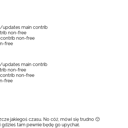
/updates main contrib
trib non-free
contrib non-free
n-free
/updates main contrib
trib non-free
contrib non-free
n-free
cze jakiegoś czasu. No cóż, mówi się trudno 🙁
i gdzieś tam pewnie będę go upychał.