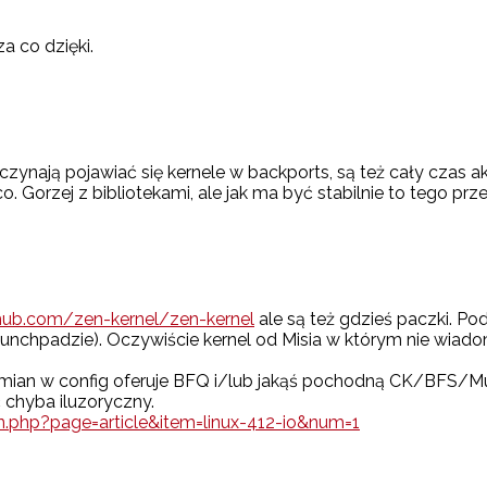
a co dzięki.
ynają pojawiać się kernele w backports, są też cały czas aktu
co. Gorzej z bibliotekami, ale jak ma być stabilnie to tego prz
thub.com/zen-kernel/zen-kernel
ale są też gdzieś paczki. Pod
launchpadzie). Oczywiście kernel od Misia w którym nie wiado
h zmian w config oferuje BFQ i/lub jakąś pochodną CK/BFS/M
 chyba iluzoryczny.
.php?page=article&item=linux-412-io&num=1