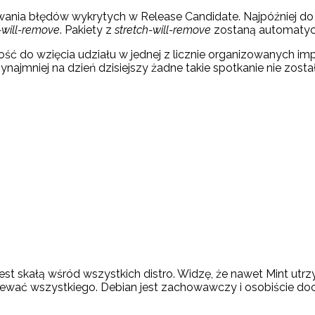
wania błędów wykrytych w Release Candidate. Najpóźniej do 
-will-remove
. Pakiety z
stretch-will-remove
zostaną automatycz
ść do wzięcia udziału w jednej z licznie organizowanych imp
ynajmniej na dzień dzisiejszy żadne takie spotkanie nie został
t skałą wśród wszystkich distro. Widzę, że nawet Mint utrz
ewać wszystkiego. Debian jest zachowawczy i osobiście doc