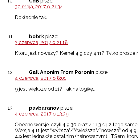
CdB
pisze:
30 maja, 2017 o 21:34
Dokładnie tak.
bobrk
pisze:
3 czerwca, 2017 o 21:18
Ktoru jest nowszy? Kernel 4.9 czy 4.11? Tylko prosze 
Gall Anonim From Poronin
pisze:
4 czerwca, 2017 o 8:01
9 jest większe od 11? Tak na logikę…
pavbaranov
pisze:
4 czerwca, 2017 o 13:39
Obecne wersje, czyli 4.9.30 oraz 4.11.3 są z tego same
Wersja 4.11 jest “wyższa”/”świeższa”/”nowsza” od 4.9, 
4.9 jest jednakże ostatnim (najnowszym) LTSem, który 