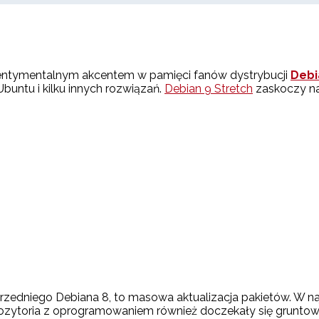
sentymentalnym akcentem w pamięci fanów dystrybucji
Debi
buntu i kilku innych rozwiązań.
Debian 9 Stretch
zaskoczy nas
przedniego Debiana 8, to masowa aktualizacja pakietów. W n
ozytoria z oprogramowaniem również doczekały się gruntown