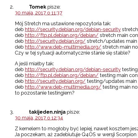
Tomek
pisze:
30 maja, 2017 o 11:37
Mój Stretch ma ustawione repozytoria tak:
deb
http://security.debian.org/debian-security
stretch
deb
http://ftp.pl.debian.org/debian/
stretch main con
deb
http://security.debian.org/
stretch/updates main 
deb
http://www.deb-multimedia.org/
stretch main no
Czy w tej sytuacji automatycznie stanie się stable?
A jeśli miałby tak:
deb
http://security.debian.org/debian-security
testing
deb
http://ftp.pl.debian.org/debian/
testing main con
deb
http://security.debian.org/
testing/updates main 
deb
http://www.deb-multimedia.org/
testing main no
to pozostanie testingiem?
takijeden.ninja
pisze:
30 maja, 2017 o 12:34
Z kernelem to mogłoby być lepiej, nawet kosztem jesz
Ja poczekam, aż zadebiutuje Q4OS w wersji Scorpion 