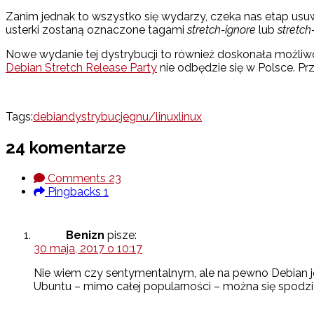
Zanim jednak to wszystko się wydarzy, czeka nas etap usu
usterki zostaną oznaczone tagami
stretch-ignore
lub
stretch
Nowe wydanie tej dystrybucji to również doskonała możliwo
Debian Stretch Release Party
nie odbędzie się w Polsce. Prz
Tags:
debian
dystrybucje
gnu/linux
linux
24 komentarze
Comments
23
Pingbacks
1
Benizn
pisze:
30 maja, 2017 o 10:17
Nie wiem czy sentymentalnym, ale na pewno Debian jes
Ubuntu – mimo całej popularności – można się spodzi