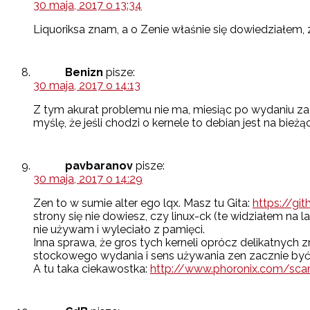
30 maja, 2017 o 13:34
Liquoriksa znam, a o Zenie właśnie się dowiedziałem, z
Benizn
pisze:
30 maja, 2017 o 14:13
Z tym akurat problemu nie ma, miesiąc po wydaniu zacz
myślę, że jeśli chodzi o kernele to debian jest na bieżą
pavbaranov
pisze:
30 maja, 2017 o 14:29
Zen to w sumie alter ego lqx. Masz tu Gita:
https://gi
strony się nie dowiesz, czy linux-ck (te widziałem na 
nie używam i wyleciało z pamięci.
Inna sprawa, że gros tych kerneli oprócz delikatnyc
stockowego wydania i sens używania zen zacznie być
A tu taka ciekawostka:
http://www.phoronix.com/scan