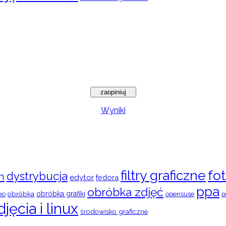
Wyniki
filtry graficzne
fot
dystrybucja
n
edytor
fedora
ppa
obróbka zdjęć
obróbka
obróbka grafiki
eo
opensuse
p
djęcia i linux
środowisko graficzne