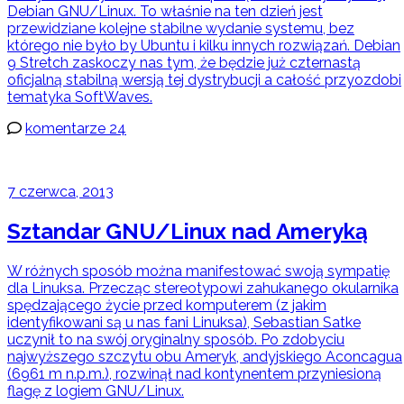
Debian GNU/Linux. To właśnie na ten dzień jest
przewidziane kolejne stabilne wydanie systemu, bez
którego nie było by Ubuntu i kilku innych rozwiązań. Debian
9 Stretch zaskoczy nas tym, że będzie już czternastą
oficjalną stabilną wersją tej dystrybucji a całość przyozdobi
tematyka SoftWaves.
komentarze 24
7 czerwca, 2013
Sztandar GNU/Linux nad Ameryką
W różnych sposób można manifestować swoją sympatię
dla Linuksa. Przecząc stereotypowi zahukanego okularnika
spędzającego życie przed komputerem (z jakim
identyfikowani są u nas fani Linuksa), Sebastian Satke
uczynił to na swój oryginalny sposób. Po zdobyciu
najwyższego szczytu obu Ameryk, andyjskiego Aconcagua
(6961 m n.p.m.), rozwinął nad kontynentem przyniesioną
flagę z logiem GNU/Linux.