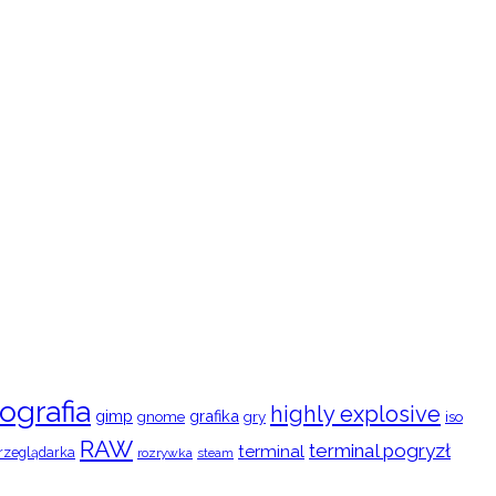
ografia
highly explosive
gimp
grafika
gry
iso
gnome
RAW
terminal pogryzł
terminal
rzeglądarka
rozrywka
steam