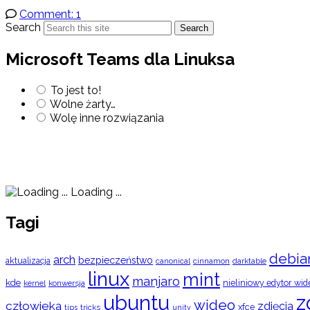
Comment: 1
Search
Search
Microsoft Teams dla Linuksa
To jest to!
Wolne żarty…
Wolę inne rozwiązania
Loading ...
Tagi
debia
arch
bezpieczeństwo
aktualizacja
cinnamon
canonical
darktable
linux
mint
manjaro
kde
nieliniowy edytor wid
konwersja
kernel
ubuntu
z
wideo
człowieka
zdjęcia
xfce
tips
tricks
unity