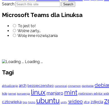
Search
Search
Microsoft Teams dla Linuksa
To jest to!
Wolne żarty…
Wolę inne rozwiązania
Loading ...
Tagi
debia
arch
bezpieczeństwo
aktualizacja
cinnamon
canonical
darktable
linux
mint
manjaro
kde
nieliniowy edytor wid
konwersja
kernel
ubuntu
z
wideo
człowieka
zdjęcia
xfce
tips
tricks
unity