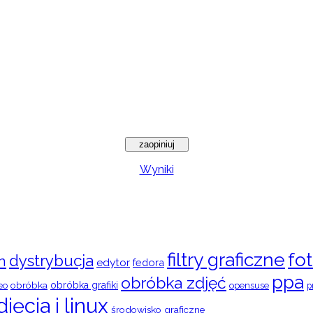
Wyniki
filtry graficzne
fot
dystrybucja
n
edytor
fedora
ppa
obróbka zdjęć
obróbka
obróbka grafiki
eo
opensuse
p
djęcia i linux
środowisko graficzne