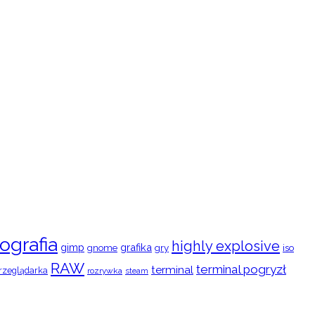
ografia
highly explosive
gimp
grafika
gry
iso
gnome
RAW
terminal pogryzł
terminal
rzeglądarka
rozrywka
steam