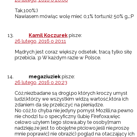
Tak,100%:)
Nawiasem mówiąc wolę mieć 0,1% tortu,niż 50% g…:P
Kamil Koczurek
pisze:
26 lutego, 2016 o 20:11
Mądrych jest coraz większy odsetek, tracą tylko siłę
przebicia. :p W każdym razie w Polsce.
megaziuziek
pisze:
26 lutego, 2016 o 20:23
Cóż,niezbadane są drogi,po których kroczy umysł
ludzi,którzy we wszystkim widzą wartość,która ich
zdaniem da się przeliczyć na pieniądze.
No cóż,to chyba nie jedyny pomysł Mozilli,na pewno
nie chodzi tu o specyficzny (lubię Firefoxa,więc
celowo użyłem tego słowa,aby te osoby[mam
nadzieję,że jest to obojętne płciowo,jeśli nie,proszę
mnie poprawić] nie obrazić) pogląd na otaczający ich