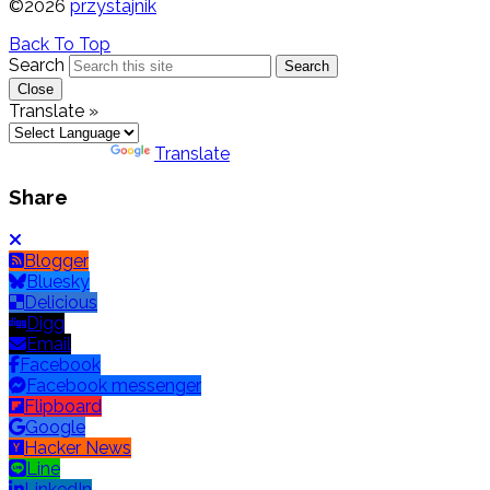
©2026
przystajnik
Back To Top
Search
Search
Close
Translate »
Powered by
Translate
Share
Blogger
Bluesky
Delicious
Digg
Email
Facebook
Facebook messenger
Flipboard
Google
Hacker News
Line
LinkedIn