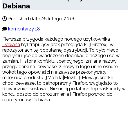
Debiana
Published date
26 lutego, 2016
komentarzy 18
Pierwszą przygodą każdego nowego użytkownika
Debiana
był frapujący brak przeglądarki [[Firefox]] w
repozytoriach tej popularnej dystrybucji. To było nieco
deprymujące doświadczenie dociekać dlaczego i co w
zamian. Historia konfliktu licencyjnego, zmiana nazwy
przeglądarki na Iceweasel z nowym logo i inne osnute
wokół tego opowieści nie zawsze przekonywały
miłośnika produktu [[Mozilla|Mozilli]]. Mówiąc krótko –
choć Iceweasel to pełnoprawny Firefox, wyglądało to
dziwacznie i koślawo. Niemniej po latach tej maskarady w
końcu doszło do porozumienia i Firefox powróci do
repozytoriów Debiana.