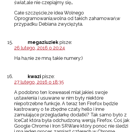
świat,ale nie czepiajmy się…
Całe szczęście,że idea Wolnego
Oprogramowania,wolna od takich zahamowań,w
przypadku Debiana zwyciężyła.
megaziuziek
pisze:
26 lutego, 2016 o 20:24
Ha ha,nie ze mną takie numery:)
kwazi
pisze:
27 lutego, 2016 o 18:35
A podobno ten Iceweasel miał jakieś swoje
ustawienia i usuwane w nim były niektóre
niepotrzebne funkcje. A teraz ten Firefox będzie
kastrowany o te zbędne czaty hello i inne
zamulające przeglądarkę dodatki? Tak samo było z
IceCat która była odchudzoną wersją Firefox. Coś jak
Google Chrome i Iron SRWare który ponoć nie śledzi
i ma jeden proces zamiast czterech w Chrome.