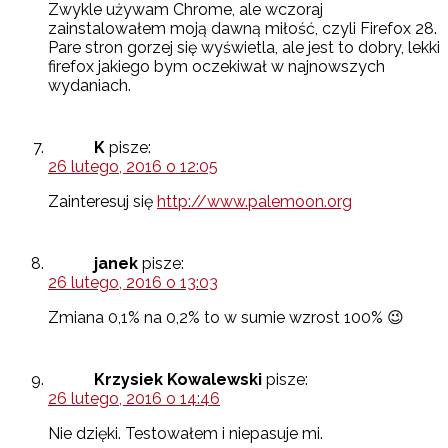
Zwykle używam Chrome, ale wczoraj
zainstalowałem moją dawną miłość, czyli Firefox 28.
Pare stron gorzej się wyświetla, ale jest to dobry, lekki
firefox jakiego bym oczekiwał w najnowszych
wydaniach.
K
pisze:
26 lutego, 2016 o 12:05
Zainteresuj się
http://www.palemoon.org
janek
pisze:
26 lutego, 2016 o 13:03
Zmiana 0,1% na 0,2% to w sumie wzrost 100% 😉
Krzysiek Kowalewski
pisze:
26 lutego, 2016 o 14:46
Nie dzięki. Testowałem i niepasuje mi.