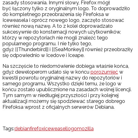
zasady stosowania. Innymi słowy, Firefox mógł
być łączony tylko z oryginalnym logo. To doprowadziło
do kompletnego przeobrażenia się Firefoksa w
Iceweasela i oprócz nowego logo, zaczęto stosować
również nową nazwę. A to z kolei doprowadzało
sukcesywnie do konsternacji nowych użytkowników,
którzy w repozytoriach nie mogli znaleźć tego
popularnego programu. I nie tylko tego,
gdyż [[Thunderbird]] i [[SeaMonkey]] również przeobraziły
się odpowiednio w Icedove i Iceape.
Na szczęście to niedomówienie dobiega właśnie końca,
gdyż deweloperom udało się w końcu
porozumieć
w
kwestii powrotu oryginalnej nazwy do repozytoriów i
samego programu. Wszystko dzięki temu, że logo w
końcu zostało upublicznione na zasadach wolnej licencji.
Tym samym w niedługiej przyszłości i przy kolejnej
aktualizacji możemy się spodziewać starego dobrego
Firefoksa wprost z oficjalnych serwerów Debiana.
Tags:
debian
firefox
iceweasel
logo
mozilla