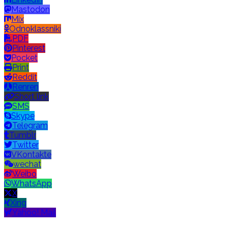
Mastodon
Mix
Odnoklassniki
PDF
Pinterest
Pocket
Print
Reddit
Renren
Short link
SMS
Skype
Telegram
Tumblr
Twitter
VKontakte
wechat
Weibo
WhatsApp
X
Xing
Yahoo! Mail