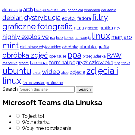
arch
bezpieczeństwo
aktualizacja
cinnamon
canonical
darktable
filtry
dystrybucja
debian
edytor
fedora
graficzne
fotografia
gimp
grafika
gry
gnome
linux
highly explosive
manjaro
iso
kde
konwersja
kernel
mint
obróbka
obróbka grafiki
nieliniowy edytor wideo
ppa
obróbka zdjęć
RAW
opensuse
przeglądarka
terminal pogryzł człowieka
terminal
rozrywka
steam
tips
tricks
ubuntu
zdjęcia i
wideo
zdjęcia
xfce
unity
linux
środowisko graficzne
Search
Search
Microsoft Teams dla Linuksa
To jest to!
Wolne żarty…
Wolę inne rozwiązania