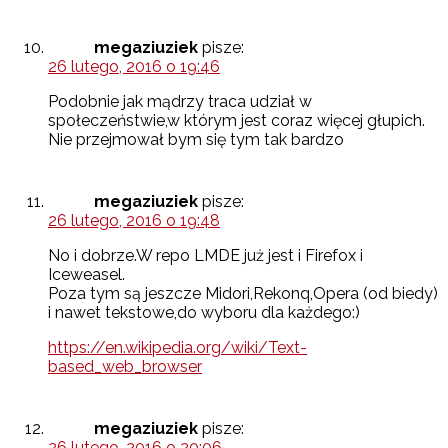
megaziuziek
pisze:
26 lutego, 2016 o 19:46
Podobnie jak mądrzy traca udział w
społeczeństwie,w którym jest coraz więcej głupich.
Nie przejmował bym się tym tak bardzo
megaziuziek
pisze:
26 lutego, 2016 o 19:48
No i dobrze.W repo LMDE już jest i Firefox i
Iceweasel.
Poza tym są jeszcze Midori,Rekonq,Opera (od biedy)
i nawet tekstowe,do wyboru dla każdego:)
https://en.wikipedia.org/wiki/Text-
based_web_browser
megaziuziek
pisze:
26 lutego, 2016 o 20:06