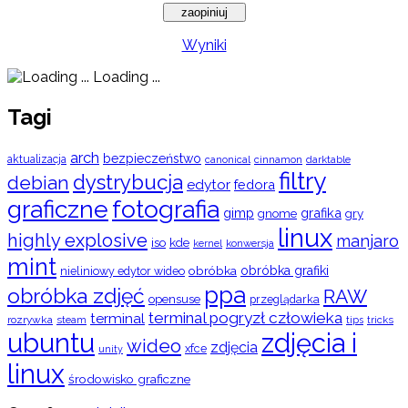
Wyniki
Loading ...
Tagi
arch
bezpieczeństwo
aktualizacja
cinnamon
canonical
darktable
filtry
dystrybucja
debian
edytor
fedora
graficzne
fotografia
gimp
grafika
gry
gnome
linux
highly explosive
manjaro
iso
kde
konwersja
kernel
mint
obróbka
obróbka grafiki
nieliniowy edytor wideo
ppa
obróbka zdjęć
RAW
opensuse
przeglądarka
terminal pogryzł człowieka
terminal
rozrywka
steam
tips
tricks
ubuntu
zdjęcia i
wideo
zdjęcia
xfce
unity
linux
środowisko graficzne