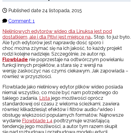
Published date
24 listopada, 2015
Comment: 1
Nieliniowych edytorów wideo dla Linuksa jest pod
dostatkiem, ale i dla Pitivi jest miejsce na
… Stop, to już było.
Ale tych edytorów jest naprawdę dość sporo i
choć można zżymać się na ich jakość, to każdy projekt
rodzi kolejne nadzieje. Szczególnie, że autor np.
Flowblade
nie poprzestaje na odtwórczym powielaniu
funkcji innych projektów, a stara się z wersji na
wersję zaskoczyć nas czymś ciekawym. Jak zapowiada –
również w przyszłości.
Flowblade jako nieliniowy edytor plików wideo posiada
niemal wszystko, co może być nam potrzebnego do
takiego zadania.
Lista
jego możliwości oprócz
standardowej osi czasu z wieloma ścieżkami, zawiera
również kilkadziesiąt efektów i filtrów audio/wideo i
obsługę większości popularnych formatów. Najnowsze
wydanie
Flowblade 1.4
podtrzymuje wzrastającą
tendencję jego możliwości, a autor tym razem skupił
się nad rozbudową i przebudową modelu edycji.