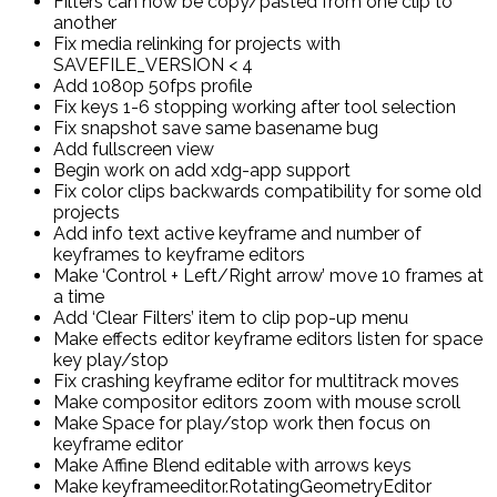
Filters can now be copy/pasted from one clip to
another
Fix media relinking for projects with
SAVEFILE_VERSION < 4
Add 1080p 50fps profile
Fix keys 1-6 stopping working after tool selection
Fix snapshot save same basename bug
Add fullscreen view
Begin work on add xdg-app support
Fix color clips backwards compatibility for some old
projects
Add info text active keyframe and number of
keyframes to keyframe editors
Make ‘Control + Left/Right arrow’ move 10 frames at
a time
Add ‘Clear Filters’ item to clip pop-up menu
Make effects editor keyframe editors listen for space
key play/stop
Fix crashing keyframe editor for multitrack moves
Make compositor editors zoom with mouse scroll
Make Space for play/stop work then focus on
keyframe editor
Make Affine Blend editable with arrows keys
Make keyframeeditor.RotatingGeometryEditor