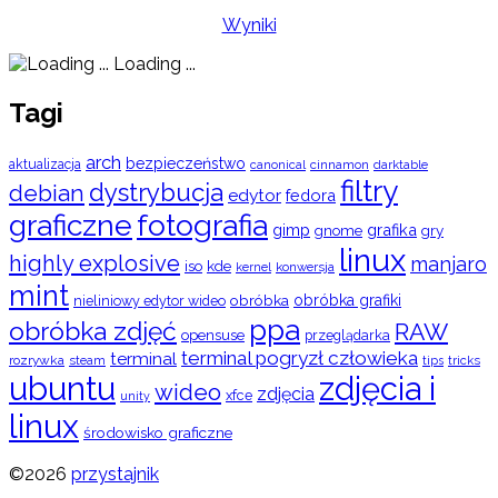
Wyniki
Loading ...
Tagi
arch
bezpieczeństwo
aktualizacja
cinnamon
canonical
darktable
filtry
dystrybucja
debian
edytor
fedora
graficzne
fotografia
gimp
grafika
gry
gnome
linux
highly explosive
manjaro
iso
kde
konwersja
kernel
mint
obróbka
obróbka grafiki
nieliniowy edytor wideo
ppa
obróbka zdjęć
RAW
opensuse
przeglądarka
terminal pogryzł człowieka
terminal
rozrywka
steam
tips
tricks
ubuntu
zdjęcia i
wideo
zdjęcia
xfce
unity
linux
środowisko graficzne
©2026
przystajnik