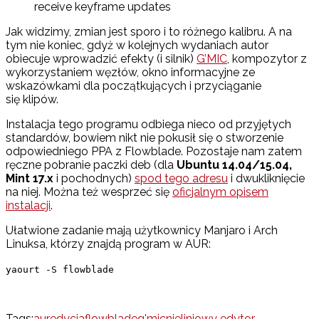
receive keyframe updates
Jak widzimy, zmian jest sporo i to różnego kalibru. A na
tym nie koniec, gdyż w kolejnych wydaniach autor
obiecuje wprowadzić efekty (i silnik)
G’MIC
, kompozytor z
wykorzystaniem węzłów, okno informacyjne ze
wskazówkami dla początkujących i przyciąganie
się klipów.
Instalacja tego programu odbiega nieco od przyjętych
standardów, bowiem nikt nie pokusił się o stworzenie
odpowiedniego PPA z Flowblade. Pozostaje nam zatem
ręczne pobranie paczki deb (dla
Ubuntu 14.04/15.04,
Mint 17.x
i pochodnych)
spod tego adresu
i dwukliknięcie
na niej. Można też wesprzeć się
oficjalnym opisem
instalacji
.
Ułatwione zadanie mają użytkownicy Manjaro i Arch
Linuksa, którzy znajdą program w AUR:
yaourt -S flowblade
Tags:
aur
edycja
flowblade
g'mic
nieliniowy edytor