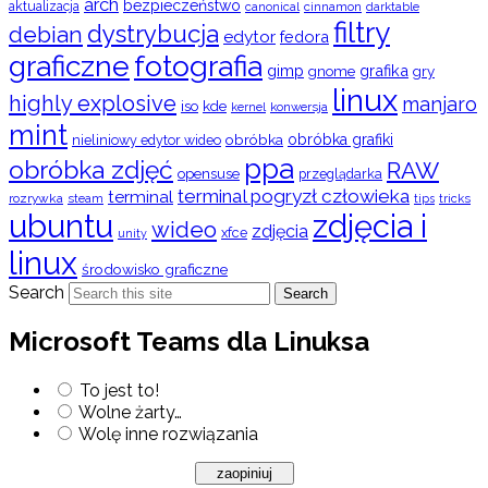
arch
bezpieczeństwo
aktualizacja
cinnamon
canonical
darktable
filtry
dystrybucja
debian
edytor
fedora
graficzne
fotografia
gimp
grafika
gry
gnome
linux
highly explosive
manjaro
iso
kde
konwersja
kernel
mint
obróbka
obróbka grafiki
nieliniowy edytor wideo
ppa
obróbka zdjęć
RAW
opensuse
przeglądarka
terminal pogryzł człowieka
terminal
rozrywka
steam
tips
tricks
ubuntu
zdjęcia i
wideo
zdjęcia
xfce
unity
linux
środowisko graficzne
Search
Search
Microsoft Teams dla Linuksa
To jest to!
Wolne żarty…
Wolę inne rozwiązania