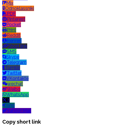
Mix
Odnoklassniki
PDF
Pinterest
Pocket
Print
Reddit
Renren
Short link
SMS
Skype
Telegram
Tumblr
Twitter
VKontakte
wechat
Weibo
WhatsApp
X
Xing
Yahoo! Mail
Copy short link