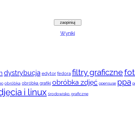
Wyniki
filtry graficzne
fot
dystrybucja
n
edytor
fedora
ppa
obróbka zdjęć
obróbka
obróbka grafiki
eo
opensuse
p
djęcia i linux
środowisko graficzne