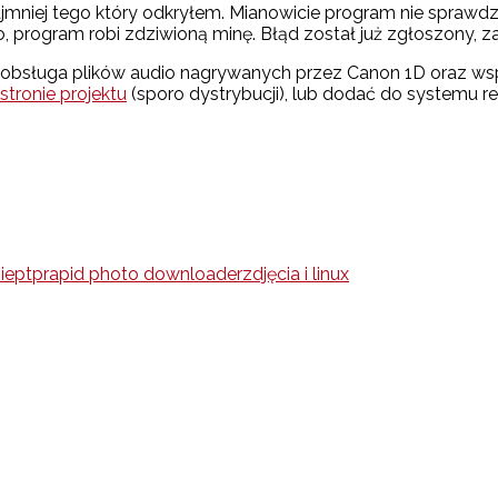
jmniej tego który odkryłem. Mianowicie program nie sprawdza
ało, program robi zdziwioną minę. Błąd został już zgłoszony
i obsługa plików audio nagrywanych przez Canon 1D oraz wsp
stronie projektu
(sporo dystrybucji), lub dodać do systemu 
ie
ptp
rapid photo downloader
zdjęcia i linux