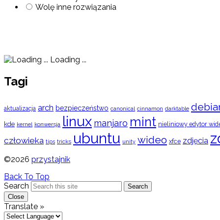
Wolę inne rozwiązania
Loading ...
Tagi
debia
arch
bezpieczeństwo
aktualizacja
cinnamon
canonical
darktable
linux
mint
manjaro
kde
nieliniowy edytor wid
konwersja
kernel
ubuntu
z
wideo
człowieka
zdjęcia
xfce
tips
tricks
unity
©2026
przystajnik
Back To Top
Search
Search
Close
Translate »