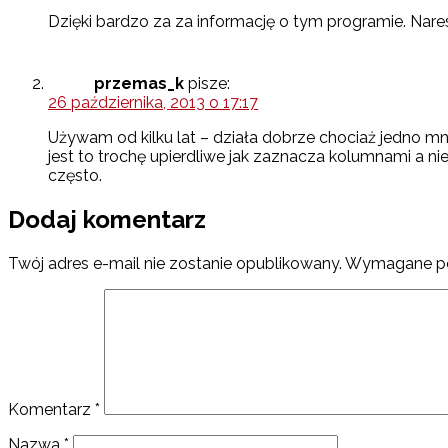
Dzięki bardzo za za informację o tym programie. Nare
przemas_k
pisze:
26 października, 2013 o 17:17
Używam od kilku lat – działa dobrze chociaż jedno mnie
jest to trochę upierdliwe jak zaznacza kolumnami a 
często.
Dodaj komentarz
Twój adres e-mail nie zostanie opublikowany.
Wymagane po
Komentarz
*
Nazwa
*