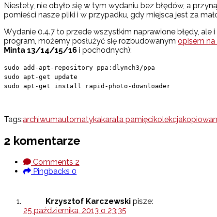
Niestety, nie obyło się w tym wydaniu bez błędów, a przyna
pomieści nasze pliki i w przypadku, gdy miejsca jest za m
Wydanie 0.4.7 to przede wszystkim naprawione błędy, ale 
program, możemy posłużyć się rozbudowanym
opisem na 
Minta 13/14/15/16
i pochodnych):
sudo add-apt-repository ppa:dlynch3/ppa
sudo apt-get update
sudo apt-get install rapid-photo-downloader
Tags:
archiwum
automatyka
karata pamięci
kolekcja
kopiowan
2 komentarze
Comments
2
Pingbacks
0
Krzysztof Karczewski
pisze:
25 października, 2013 o 23:35