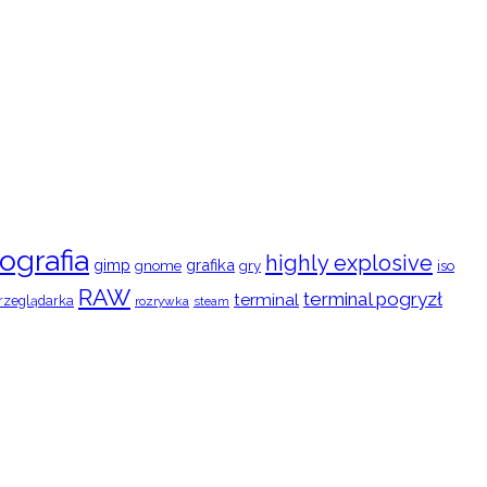
ografia
highly explosive
gimp
grafika
gry
iso
gnome
RAW
terminal pogryzł
terminal
rzeglądarka
rozrywka
steam