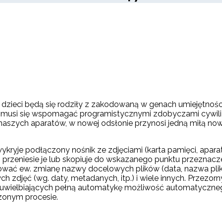
 dzieci będą się rodziły z zakodowaną w genach umiejętności
 i musi się wspomagać programistycznymi zdobyczami cywiliz
szych aparatów, w nowej odsłonie przynosi jedną miłą nowi
kryje podłączony nośnik ze zdjęciami (karta pamięci, aparat
 przeniesie je lub skopiuje do wskazanego punktu przeznac
 ew. zmianę nazwy docelowych plików (data, nazwa pliku, m
h zdjęć (wg. daty, metadanych, itp.) i wiele innych. Prze
 uwielbiających pełną automatykę możliwość automatyczne
zonym procesie.