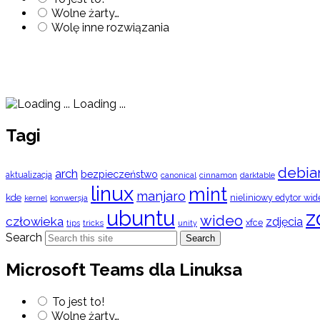
Wolne żarty…
Wolę inne rozwiązania
Loading ...
Tagi
debia
arch
bezpieczeństwo
aktualizacja
cinnamon
canonical
darktable
linux
mint
manjaro
kde
nieliniowy edytor wid
konwersja
kernel
ubuntu
z
wideo
człowieka
zdjęcia
xfce
tips
tricks
unity
Search
Search
Microsoft Teams dla Linuksa
To jest to!
Wolne żarty…