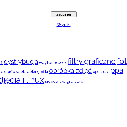
Wyniki
filtry graficzne
fot
dystrybucja
n
edytor
fedora
ppa
obróbka zdjęć
obróbka
obróbka grafiki
eo
opensuse
p
djęcia i linux
środowisko graficzne