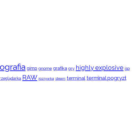
ografia
highly explosive
gimp
grafika
gry
iso
gnome
RAW
terminal pogryzł
terminal
rzeglądarka
rozrywka
steam