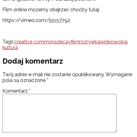
Film online możemy obejrzeć choćby tutaj:
httpv://vimeo.com/55157792
Tags:
creative commons
decay
film
rozrywka
wideo
wolna
kultura
Dodaj komentarz
Twój adres e-mail nie zostanie opublikowany.
Wymagane
pola są oznaczone
*
Komentarz
*