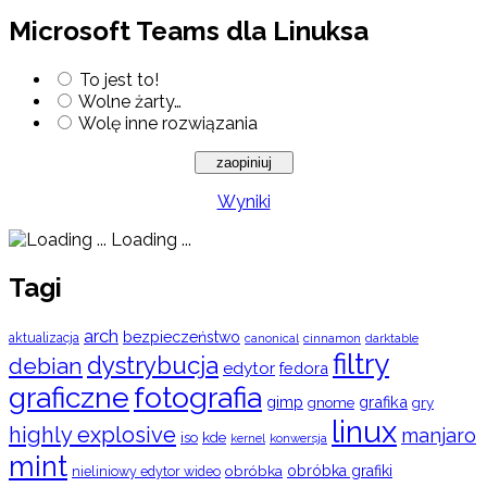
Microsoft Teams dla Linuksa
To jest to!
Wolne żarty…
Wolę inne rozwiązania
Wyniki
Loading ...
Tagi
arch
bezpieczeństwo
aktualizacja
cinnamon
canonical
darktable
filtry
dystrybucja
debian
edytor
fedora
graficzne
fotografia
gimp
grafika
gry
gnome
linux
highly explosive
manjaro
iso
kde
konwersja
kernel
mint
obróbka
obróbka grafiki
nieliniowy edytor wideo