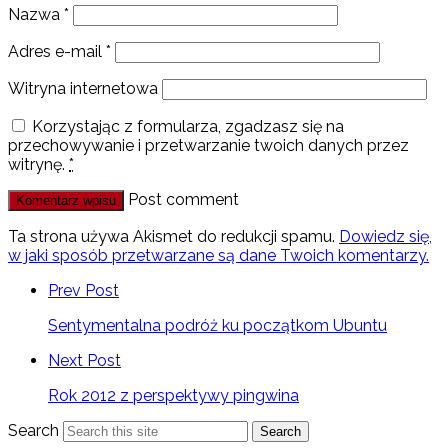
Nazwa
*
Adres e-mail
*
Witryna internetowa
Korzystając z formularza, zgadzasz się na
przechowywanie i przetwarzanie twoich danych przez
witrynę.
*
Post comment
Ta strona używa Akismet do redukcji spamu.
Dowiedz się,
w jaki sposób przetwarzane są dane Twoich komentarzy.
Prev Post
Sentymentalna podróż ku początkom Ubuntu
Next Post
Rok 2012 z perspektywy pingwina
Search
Search