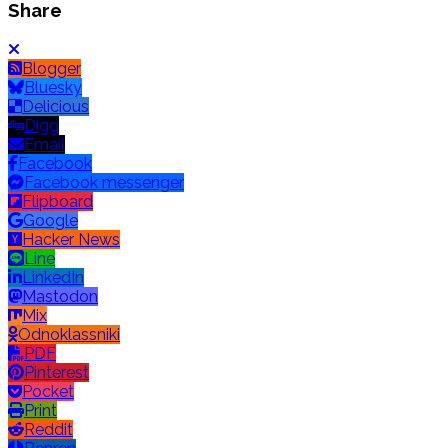
Share
Blogger
Bluesky
Delicious
Digg
Email
Facebook
Facebook messenger
Flipboard
Google
Hacker News
Line
LinkedIn
Mastodon
Mix
Odnoklassniki
PDF
Pinterest
Pocket
Print
Reddit