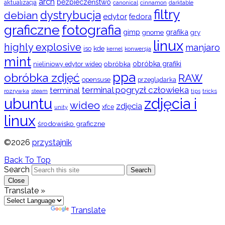
arch
bezpieczeństwo
aktualizacja
cinnamon
canonical
darktable
filtry
dystrybucja
debian
edytor
fedora
graficzne
fotografia
gimp
grafika
gry
gnome
linux
highly explosive
manjaro
iso
kde
konwersja
kernel
mint
obróbka
obróbka grafiki
nieliniowy edytor wideo
ppa
obróbka zdjęć
RAW
opensuse
przeglądarka
terminal pogryzł człowieka
terminal
rozrywka
steam
tips
tricks
ubuntu
zdjęcia i
wideo
zdjęcia
xfce
unity
linux
środowisko graficzne
©2026
przystajnik
Back To Top
Search
Search
Close
Translate »
Powered by
Translate