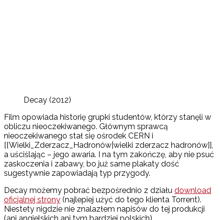
Decay (2012)
Film opowiada historię grupki studentów, którzy stanęli w
obliczu nieoczekiwanego. Głównym sprawcą
nieoczekiwanego stał się ośrodek CERN i
[[Wielki_Zderzacz_Hadronów|wielki zderzacz hadronów]],
a uściślając – jego awaria. I na tym zakończę, aby nie psuć
zaskoczenia i zabawy, bo już same plakaty dość
sugestywnie zapowiadają typ przygody.
Decay możemy pobrać bezpośrednio z działu
download
oficjalnej strony
(najlepiej użyć do tego klienta Torrent).
Niestety nigdzie nie znalazłem napisów do tej produkcji
(ani angielskich ani tym bardziej polskich).