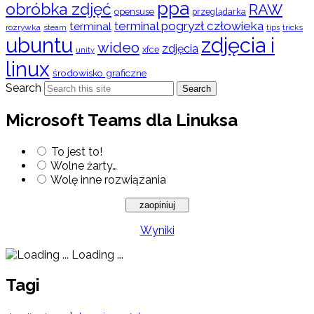
ppa
obróbka zdjęć
RAW
opensuse
przeglądarka
terminal pogryzł człowieka
terminal
rozrywka
steam
tips
tricks
ubuntu
zdjęcia i
wideo
zdjęcia
xfce
unity
linux
środowisko graficzne
Search
Search
Microsoft Teams dla Linuksa
To jest to!
Wolne żarty…
Wolę inne rozwiązania
Wyniki
Loading ...
Tagi