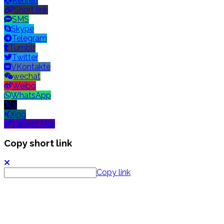
Renren
Short link
SMS
Skype
Telegram
Tumblr
Twitter
VKontakte
wechat
Weibo
WhatsApp
X
Xing
Yahoo! Mail
Copy short link
Copy link