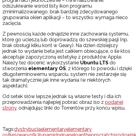
programach jednocześnie – minimalizowanie,
odszukiwanie wśród listy ikon programu
zminimalizowanego, brak bardziej zdecydowanego
grupowania okien aplikacji – to wszystko wymaga nieco
zacięcia.
Z pewnością każde odnajdzie inne zachowania systemu,
które go ucieszą lub doprowadzą do szewskiej pasji (np.
brak obsługi kilku kont w Geary). Na dzień dzisiejszy
jednak to wydanie beta jest całkiem obiecujące, o ile ktoś
akceptuje zapożyczoną estetykę z produktów Apple.
Należy też docenić wykorzystanie
Ubuntu LTS
do
stworzenia
elementary OS
, z którego to powodu i dzięki
długoterminowemu wsparciu, system nie zestarzeje się
tak dramatycznie jak inne wydania (w niektórych
aspektach).
Od setek słów lepsze jednak są własne testy i dla ich
przeprowadzenia najlepiej pobrać obraz iso z
podanej
strony
, odnajdując linki do Torrentów przy końcu wpisu.
Tags:
dystrybucja
elementary
elementary
os
files
geary
gtk3
luna
midori
panel
pantheon
scratch
środowis