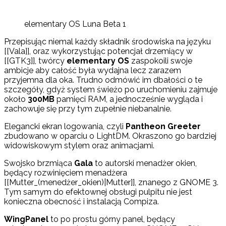
elementary OS Luna Beta 1
Przepisując niemal każdy składnik środowiska na języku
[[Vala]], oraz wykorzystując potencjał drzemiący w
[[GTK3]], twórcy
elementary OS
zaspokoili swoje
ambicje aby całość była wydajna lecz zarazem
przyjemna dla oka. Trudno odmówić im dbałości o te
szczegóły, gdyż system świeżo po uruchomieniu zajmuje
około
300MB
pamięci RAM, a jednocześnie wygląda i
zachowuje się przy tym zupełnie niebanalnie.
Elegancki ekran logowania, czyli
Pantheon Greeter
zbudowano w oparciu o LightDM. Okraszono go bardziej
widowiskowym stylem oraz animacjami.
Swojsko brzmiąca
Gala
to autorski menadżer okien,
będący rozwinięciem menadżera
[[Mutter_(menedżer_okien)|Mutter]], znanego z GNOME 3.
Tym samym do efektownej obsługi pulpitu nie jest
konieczna obecność i instalacją Compiza.
WingPanel
to po prostu górny panel, będący