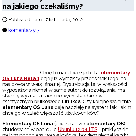
na jakiego czekaliśmy?
Published date
17 listopada, 2012
komentarzy 7
Choć to nadal wersja beta,
elementary
OS Luna Beta 1
daje już wyrazisty przedsmak tego, co
nas czeka w wersji finalnej. Dystrybucja ta, w większości
wyposażona niemal w same autorskie rozwiązania, ma
stać się wyznacznikiem nowych standardów
estetycznych biurkowego
Linuksa
. Czy kolejne wcielenie
elementary OS Luna
daje nadzieję na system taki, jakim
chce go widzieć większość użytkowników?
Elementary OS Luna
(a w zasadzie
elementary OS
)
zbudowano w oparciu o
Ubuntu 12.04 LTS
. I praktycznie
na tym podobieństwa się kończą, bowiem niemal każdy