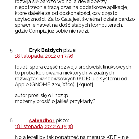
rozwija się bardzo wolno, a developerzy
niepotrzebnie tracą czas na dodatkowe aplikacje,
które dalekie są od doskonałości, czy często
użyteczności. Za to Gala jest świetna i działa bardzo
sprawnie nawet na dość słabych komputerach,
gdzie Compiz już sobie nie radzi.
Eryk Bałdych
pisze:
18 listopada, 2012 o 13:56
[quot] spora część rozwoju środowisk linuksowych
to próba kopiowania niektórych wizualnych
rozwiązań windowsowych (KDE) lub systemu od
Apple (GNOME 2.xx, Xfce). [/quot]
autor prosi się o lincz :p
możemy prosić o jakieś przykłady?
salvadhor
pisze:
18 listopada, 2012 o 15:38
No a jeżeli by tak popatrzeć na menu w KDE – nie