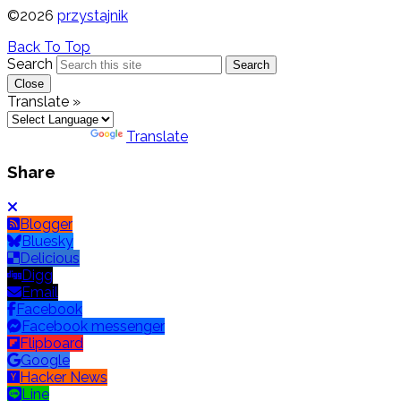
©2026
przystajnik
Back To Top
Search
Search
Close
Translate »
Powered by
Translate
Share
Blogger
Bluesky
Delicious
Digg
Email
Facebook
Facebook messenger
Flipboard
Google
Hacker News
Line