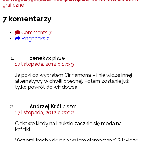
graficzne
7 komentarzy
Comments
7
Pingbacks
0
zenek73
pisze:
17 listopada, 2012 o 17:39
Ja póki co wybrałem Cinnamona – i nie widzę innej
alternatywy w chwili obecnej. Potem zostanie już
tylko powrót do windowsa
Andrzej Król
pisze:
17 listopada, 2012 o 20:12
Ciekawe kiedy na linuksie zacznie się moda na
kafelki…
Wczoraj trochę się pobawiłem elementaryOS i widzę