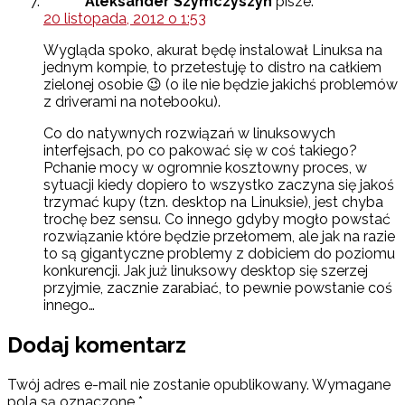
Aleksander Szymczyszyn
pisze:
20 listopada, 2012 o 1:53
Wygląda spoko, akurat będę instalował Linuksa na
jednym kompie, to przetestuję to distro na całkiem
zielonej osobie 😉 (o ile nie będzie jakichś problemów
z driverami na notebooku).
Co do natywnych rozwiązań w linuksowych
interfejsach, po co pakować się w coś takiego?
Pchanie mocy w ogromnie kosztowny proces, w
sytuacji kiedy dopiero to wszystko zaczyna się jakoś
trzymać kupy (tzn. desktop na Linuksie), jest chyba
trochę bez sensu. Co innego gdyby mogło powstać
rozwiązanie które będzie przełomem, ale jak na razie
to są gigantyczne problemy z dobiciem do poziomu
konkurencji. Jak już linuksowy desktop się szerzej
przyjmie, zacznie zarabiać, to pewnie powstanie coś
innego…
Dodaj komentarz
Twój adres e-mail nie zostanie opublikowany.
Wymagane
pola są oznaczone
*