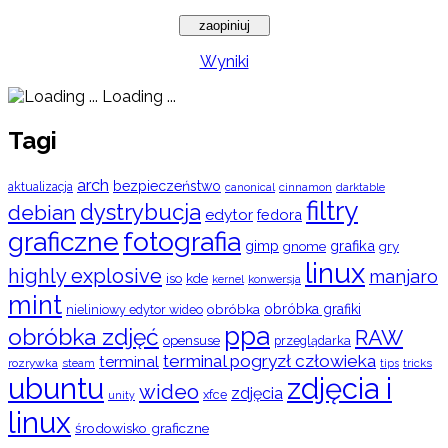
Wyniki
Loading ...
Tagi
arch
bezpieczeństwo
aktualizacja
cinnamon
canonical
darktable
filtry
dystrybucja
debian
edytor
fedora
graficzne
fotografia
gimp
grafika
gry
gnome
linux
highly explosive
manjaro
iso
kde
konwersja
kernel
mint
obróbka
obróbka grafiki
nieliniowy edytor wideo
ppa
obróbka zdjęć
RAW
opensuse
przeglądarka
terminal pogryzł człowieka
terminal
rozrywka
steam
tips
tricks
ubuntu
zdjęcia i
wideo
zdjęcia
xfce
unity
linux
środowisko graficzne