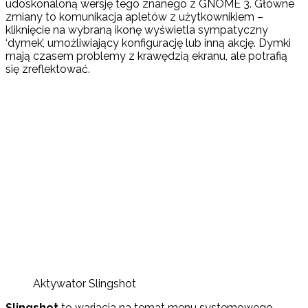
udoskonaloną wersję tego znanego z GNOME 3. Główne
zmiany to komunikacja apletów z użytkownikiem –
kliknięcie na wybraną ikonę wyświetla sympatyczny
‘dymek’, umożliwiający konfigurację lub inną akcję. Dymki
mają czasem problemy z krawędzią ekranu, ale potrafią
się zreflektować.
Aktywator Slingshot
Slingshot
to wariacja na temat menu systemowego.