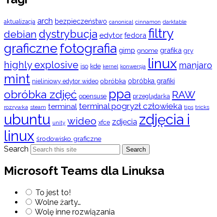
arch
bezpieczeństwo
aktualizacja
cinnamon
canonical
darktable
filtry
dystrybucja
debian
edytor
fedora
graficzne
fotografia
gimp
grafika
gry
gnome
linux
highly explosive
manjaro
iso
kde
konwersja
kernel
mint
obróbka
obróbka grafiki
nieliniowy edytor wideo
ppa
obróbka zdjęć
RAW
opensuse
przeglądarka
terminal pogryzł człowieka
terminal
rozrywka
steam
tips
tricks
ubuntu
zdjęcia i
wideo
zdjęcia
xfce
unity
linux
środowisko graficzne
Search
Search
Microsoft Teams dla Linuksa
To jest to!
Wolne żarty…
Wolę inne rozwiązania