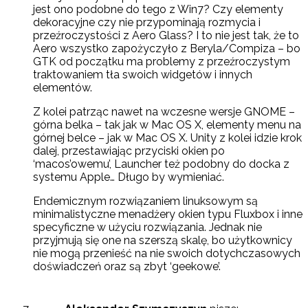
jest ono podobne do tego z Win7? Czy elementy
dekoracyjne czy nie przypominają rozmycia i
przeźroczystości z Aero Glass? I to nie jest tak, że to
Aero wszystko zapożyczyło z Beryla/Compiza – bo
GTK od początku ma problemy z przeźroczystym
traktowaniem tła swoich widgetów i innych
elementów.
Z kolei patrząc nawet na wczesne wersje GNOME –
górna belka – tak jak w Mac OS X, elementy menu na
górnej belce – jak w Mac OS X. Unity z kolei idzie krok
dalej, przestawiając przyciski okien po
‘macos’owemu’, Launcher też podobny do docka z
systemu Apple… Długo by wymieniać.
Endemicznym rozwiązaniem linuksowym są
minimalistyczne menadżery okien typu Fluxbox i inne
specyficzne w użyciu rozwiązania. Jednak nie
przyjmują się one na szerszą skalę, bo użytkownicy
nie mogą przenieść na nie swoich dotychczasowych
doświadczeń oraz są zbyt ‘geekowe’.