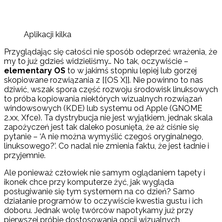
Aplikacji kilka
Przyglądając się całości nie sposób odeprzeć wrażenia, że
my to już gdzieś widzieliśmy… No tak, oczywiście –
elementary OS
to w jakimś stopniu lepiej lub gorzej
skopiowane rozwiązania z [[OS X]]. Nie powinno to nas
dziwić, wszak spora część rozwoju środowisk linuksowych
to próba kopiowania niektórych wizualnych rozwiązań
windowsowych (KDE) lub systemu od Apple (GNOME
2.xx, Xfce). Ta dystrybucja nie jest wyjątkiem, jednak skala
zapożyczeń jest tak daleko posunięta, że aż ciśnie się
pytanie – ‘A nie można wymyślić czegoś oryginalnego,
linuksowego?’. Co nadal nie zmienia faktu, że jest ładnie i
przyjemnie.
Ale ponieważ człowiek nie samym oglądaniem tapety i
ikonek chce przy komputerze żyć, jak wygląda
posługiwanie się tym systemem na co dzień? Samo
działanie programów to oczywiście kwestia gustu i ich
doboru. Jednak wolę twórców napotykamy już przy
pierwszej próbie dostosowania opcji wizualnych,