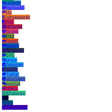
LinkedIn
Mastodon
Mix
Odnoklassniki
PDF
Pinterest
Pocket
Print
Reddit
Renren
Short link
SMS
Skype
Telegram
Tumblr
Twitter
VKontakte
wechat
Weibo
WhatsApp
X
Xing
Yahoo! Mail