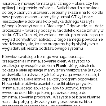
najprościej mówiąc tematu graficznego – okien, czy też
aplikacji. I najprościej mówiąc – Switchboard nie posiada
do tego żadnych ustawień. Jesteśmy skazani na to, co dla
nasz przygotowano – domyślny temat GTK3 i dość
nieszczęśliwie dobrana kolorystyka dolnego (szary) i
górnego (czarny) panelu. Dlaczego? Odpowiedź jest dość
prozaiczna – twórczy poczynili tak daleko idące zmiany w
silniku GTK (Granite), że zmiana tematu po prostu zepsuje
wygląd domyślnych aplikacji. Z tego samego powodu nie
spodziewajmy się, że inne programy będą stylistycznie
wyglądały jak reszta podstawowego systemu.
Również swoistego treningu wymaga operacja
przełączania i minimalizowanie okien. Wszystko to
zrealizujemy wespół z dokiem
Plank
, który jednak nie
pokazuje, jakie aplikacje mamy zminimalizowane (a tylko
podświetla tę aktywną), jak też wymaga wyuczenia się i
zapamiętania jaka ikonka za który program odpowiada.
Nieco niefrasobliwie usunięto z belki okien przycisku
minimalizującego aplikację – aby to uczynić, trzeba
wywołać dok i kliknąć ikonę przeznaczonego do
zminimalizowania programu. Wszystkie te błahe niuanse
rosną do potęgi, gdy zaczynamy pracować na kilku