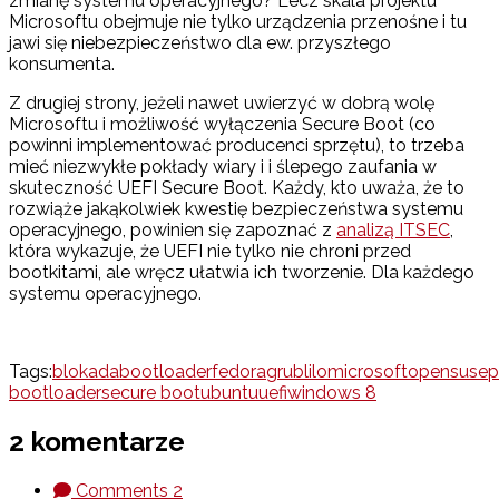
zmianę systemu operacyjnego? Lecz skala projektu
Microsoftu obejmuje nie tylko urządzenia przenośne i tu
jawi się niebezpieczeństwo dla ew. przyszłego
konsumenta.
Z drugiej strony, jeżeli nawet uwierzyć w dobrą wolę
Microsoftu i możliwość wyłączenia Secure Boot (co
powinni implementować producenci sprzętu), to trzeba
mieć niezwykłe pokłady wiary i i ślepego zaufania w
skuteczność UEFI Secure Boot. Każdy, kto uważa, że to
rozwiąże jakąkolwiek kwestię bezpieczeństwa systemu
operacyjnego, powinien się zapoznać z
analizą ITSEC
,
która wykazuje, że UEFI nie tylko nie chroni przed
bootkitami, ale wręcz ułatwia ich tworzenie. Dla każdego
systemu operacyjnego.
Tags:
blokada
bootloader
fedora
grub
lilo
microsoft
opensuse
p
bootloader
secure boot
ubuntu
uefi
windows 8
2 komentarze
Comments
2