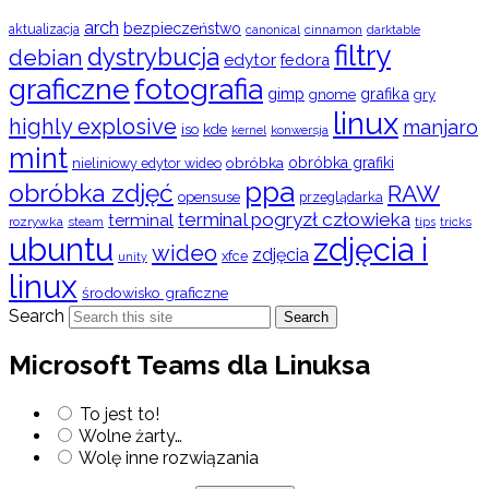
arch
bezpieczeństwo
aktualizacja
cinnamon
canonical
darktable
filtry
dystrybucja
debian
edytor
fedora
graficzne
fotografia
gimp
grafika
gry
gnome
linux
highly explosive
manjaro
iso
kde
konwersja
kernel
mint
obróbka
obróbka grafiki
nieliniowy edytor wideo
ppa
obróbka zdjęć
RAW
opensuse
przeglądarka
terminal pogryzł człowieka
terminal
rozrywka
steam
tips
tricks
ubuntu
zdjęcia i
wideo
zdjęcia
xfce
unity
linux
środowisko graficzne
Search
Search
Microsoft Teams dla Linuksa
To jest to!
Wolne żarty…
Wolę inne rozwiązania