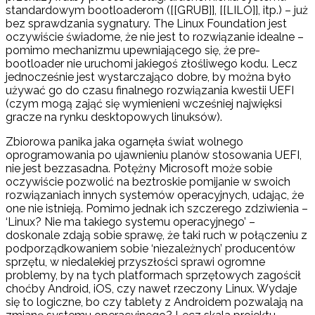
standardowym bootloaderom ([[GRUB]], [[LILO]], itp.) – już
bez sprawdzania sygnatury. The Linux Foundation jest
oczywiście świadome, że nie jest to rozwiązanie idealne –
pomimo mechanizmu upewniającego się, że pre-
bootloader nie uruchomi jakiegoś złośliwego kodu. Lecz
jednocześnie jest wystarczająco dobre, by można było
używać go do czasu finalnego rozwiązania kwestii UEFI
(czym mogą zająć się wymienieni wcześniej najwięksi
gracze na rynku desktopowych linuksów).
Zbiorowa panika jaka ogarnęła świat wolnego
oprogramowania po ujawnieniu planów stosowania UEFI,
nie jest bezzasadna. Potężny Microsoft może sobie
oczywiście pozwolić na beztroskie pomijanie w swoich
rozwiązaniach innych systemów operacyjnych, udając, że
one nie istnieją. Pomimo jednak ich szczerego zdziwienia –
‘Linux? Nie ma takiego systemu operacyjnego’ –
doskonale zdają sobie sprawę, że taki ruch w połączeniu z
podporządkowaniem sobie ‘niezależnych’ producentów
sprzętu, w niedalekiej przyszłości sprawi ogromne
problemy, by na tych platformach sprzętowych zagościł
choćby Android, iOS, czy nawet rzeczony Linux. Wydaje
się to logiczne, bo czy tablety z Androidem pozwalają na