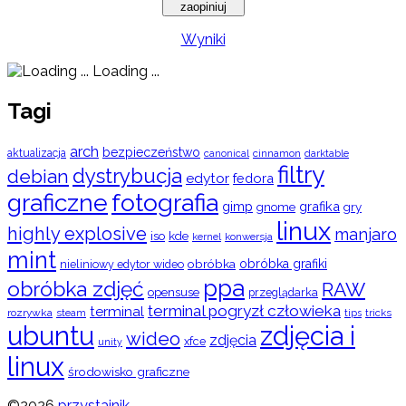
Wyniki
Loading ...
Tagi
arch
bezpieczeństwo
aktualizacja
cinnamon
canonical
darktable
filtry
dystrybucja
debian
edytor
fedora
graficzne
fotografia
gimp
grafika
gry
gnome
linux
highly explosive
manjaro
iso
kde
konwersja
kernel
mint
obróbka
obróbka grafiki
nieliniowy edytor wideo
ppa
obróbka zdjęć
RAW
opensuse
przeglądarka
terminal pogryzł człowieka
terminal
rozrywka
steam
tips
tricks
ubuntu
zdjęcia i
wideo
zdjęcia
xfce
unity
linux
środowisko graficzne
©2026
przystajnik