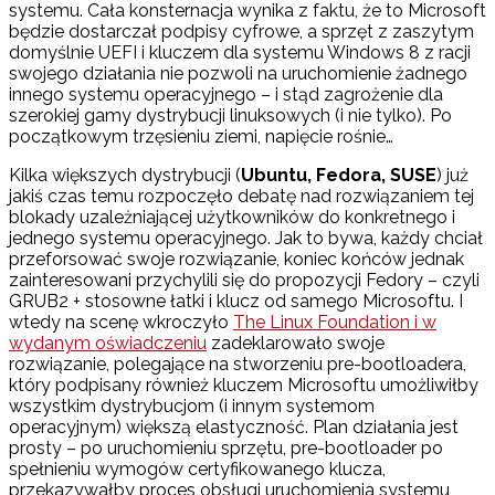
systemu. Cała konsternacja wynika z faktu, że to Microsoft
będzie dostarczał podpisy cyfrowe, a sprzęt z zaszytym
domyślnie UEFI i kluczem dla systemu Windows 8 z racji
swojego działania nie pozwoli na uruchomienie żadnego
innego systemu operacyjnego – i stąd zagrożenie dla
szerokiej gamy dystrybucji linuksowych (i nie tylko). Po
początkowym trzęsieniu ziemi, napięcie rośnie…
Kilka większych dystrybucji (
Ubuntu, Fedora, SUSE
) już
jakiś czas temu rozpoczęło debatę nad rozwiązaniem tej
blokady uzależniającej użytkowników do konkretnego i
jednego systemu operacyjnego. Jak to bywa, każdy chciał
przeforsować swoje rozwiązanie, koniec końców jednak
zainteresowani przychylili się do propozycji Fedory – czyli
GRUB2 + stosowne łatki i klucz od samego Microsoftu. I
wtedy na scenę wkroczyło
The Linux Foundation i w
wydanym oświadczeniu
zadeklarowało swoje
rozwiązanie, polegające na stworzeniu pre-bootloadera,
który podpisany również kluczem Microsoftu umożliwiłby
wszystkim dystrybucjom (i innym systemom
operacyjnym) większą elastyczność. Plan działania jest
prosty – po uruchomieniu sprzętu, pre-bootloader po
spełnieniu wymogów certyfikowanego klucza,
przekazywałby proces obsługi uruchomienia systemu