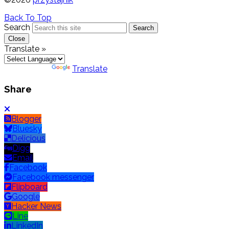
Back To Top
Search
Search
Close
Translate »
Powered by
Translate
Share
Blogger
Bluesky
Delicious
Digg
Email
Facebook
Facebook messenger
Flipboard
Google
Hacker News
Line
LinkedIn