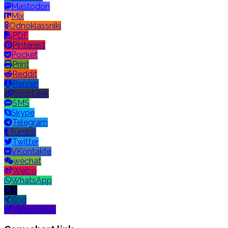
Mastodon
Mix
Odnoklassniki
PDF
Pinterest
Pocket
Print
Reddit
Renren
Short link
SMS
Skype
Telegram
Tumblr
Twitter
VKontakte
wechat
Weibo
WhatsApp
X
Xing
Yahoo! Mail