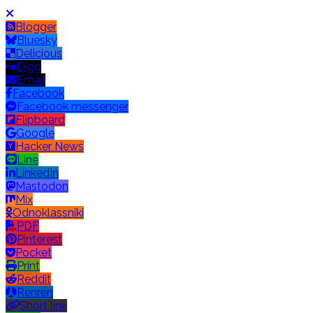
Blogger
Bluesky
Delicious
Digg
Email
Facebook
Facebook messenger
Flipboard
Google
Hacker News
Line
LinkedIn
Mastodon
Mix
Odnoklassniki
PDF
Pinterest
Pocket
Print
Reddit
Renren
Short link