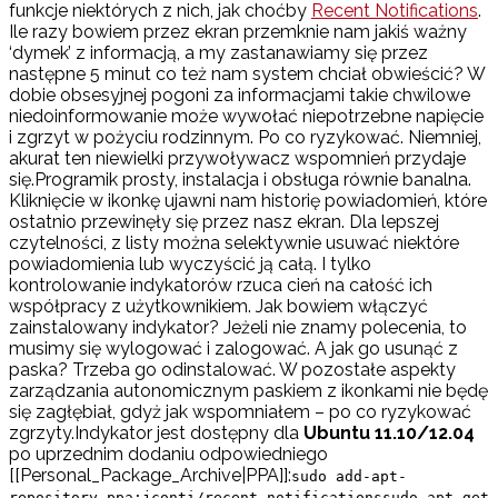
funkcje niektórych z nich, jak choćby
Recent Notifications
.
Ile razy bowiem przez ekran przemknie nam jakiś ważny
‘dymek’ z informacją, a my zastanawiamy się przez
następne 5 minut co też nam system chciał obwieścić? W
dobie obsesyjnej pogoni za informacjami takie chwilowe
niedoinformowanie może wywołać niepotrzebne napięcie
i zgrzyt w pożyciu rodzinnym. Po co ryzykować. Niemniej,
akurat ten niewielki przywoływacz wspomnień przydaje
się.Programik prosty, instalacja i obsługa równie banalna.
Kliknięcie w ikonkę ujawni nam historię powiadomień, które
ostatnio przewinęły się przez nasz ekran. Dla lepszej
czytelności, z listy można selektywnie usuwać niektóre
powiadomienia lub wyczyścić ją całą. I tylko
kontrolowanie indykatorów rzuca cień na całość ich
współpracy z użytkownikiem. Jak bowiem włączyć
zainstalowany indykator? Jeżeli nie znamy polecenia, to
musimy się wylogować i zalogować. A jak go usunąć z
paska? Trzeba go odinstalować. W pozostałe aspekty
zarządzania autonomicznym paskiem z ikonkami nie będę
się zagłębiał, gdyż jak wspomniałem – po co ryzykować
zgrzyty.Indykator jest dostępny dla
Ubuntu 11.10/12.04
po uprzednim dodaniu odpowiedniego
[[Personal_Package_Archive|PPA]]:
sudo add-apt-
repository ppa:jconti/recent-notificationssudo apt-get