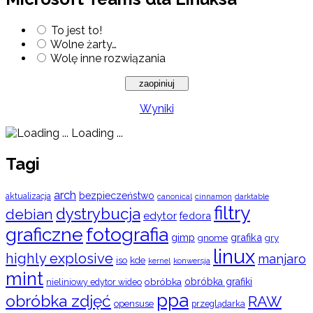
To jest to!
Wolne żarty…
Wolę inne rozwiązania
Wyniki
Loading ...
Tagi
arch
bezpieczeństwo
aktualizacja
cinnamon
canonical
darktable
filtry
dystrybucja
debian
edytor
fedora
graficzne
fotografia
gimp
grafika
gry
gnome
linux
highly explosive
manjaro
iso
kde
konwersja
kernel
mint
obróbka
obróbka grafiki
nieliniowy edytor wideo
ppa
obróbka zdjęć
RAW
opensuse
przeglądarka