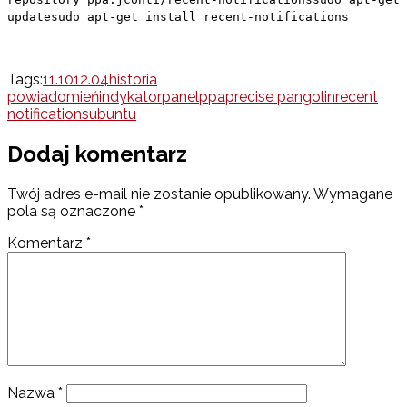
updatesudo apt-get install recent-notifications
Tags:
11.10
12.04
historia
powiadomień
indykator
panel
ppa
precise pangolin
recent
notifications
ubuntu
Dodaj komentarz
Twój adres e-mail nie zostanie opublikowany.
Wymagane
pola są oznaczone
*
Komentarz
*
Nazwa
*