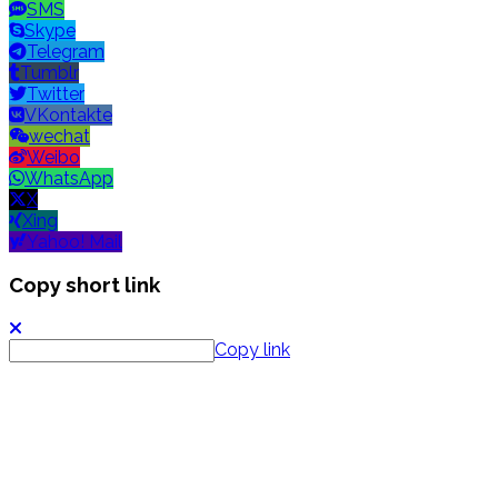
SMS
Skype
Telegram
Tumblr
Twitter
VKontakte
wechat
Weibo
WhatsApp
X
Xing
Yahoo! Mail
Copy short link
Copy link