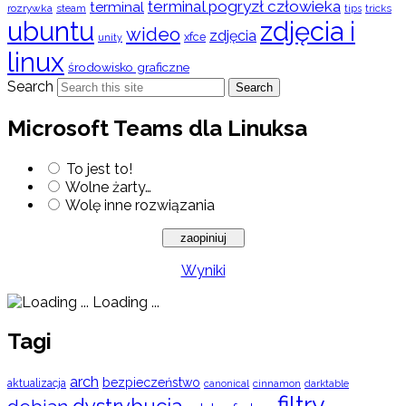
terminal pogryzł człowieka
terminal
rozrywka
steam
tips
tricks
ubuntu
zdjęcia i
wideo
zdjęcia
xfce
unity
linux
środowisko graficzne
Search
Search
Microsoft Teams dla Linuksa
To jest to!
Wolne żarty…
Wolę inne rozwiązania
Wyniki
Loading ...
Tagi
arch
bezpieczeństwo
aktualizacja
cinnamon
canonical
darktable
filtry