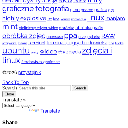
dystrybucja
debian
edytor
fedora
graficzne
fotografia
gimp
grafika
gry
gnome
linux
highly explosive
manjaro
iso
kde
konwersja
kernel
mint
obróbka
obróbka grafiki
nieliniowy edytor wideo
ppa
obróbka zdjęć
RAW
opensuse
przeglądarka
terminal pogryzł człowieka
terminal
rozrywka
steam
tips
tricks
ubuntu
zdjęcia i
wideo
zdjęcia
xfce
unity
linux
środowisko graficzne
©2026
przystajnik
Back To Top
Search
Search
Close
Translate »
Powered by
Translate
Share