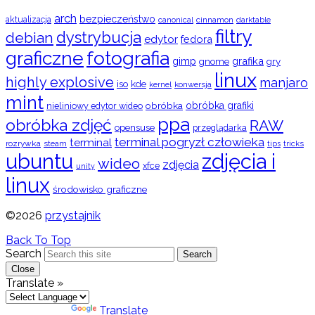
arch
bezpieczeństwo
aktualizacja
cinnamon
canonical
darktable
filtry
dystrybucja
debian
edytor
fedora
graficzne
fotografia
gimp
grafika
gry
gnome
linux
highly explosive
manjaro
iso
kde
konwersja
kernel
mint
obróbka
obróbka grafiki
nieliniowy edytor wideo
ppa
obróbka zdjęć
RAW
opensuse
przeglądarka
terminal pogryzł człowieka
terminal
rozrywka
steam
tips
tricks
ubuntu
zdjęcia i
wideo
zdjęcia
xfce
unity
linux
środowisko graficzne
©2026
przystajnik
Back To Top
Search
Search
Close
Translate »
Powered by
Translate