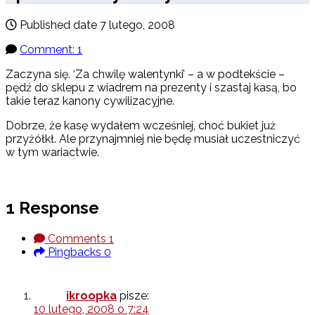
Published date
7 lutego, 2008
Comment: 1
Zaczyna się. ‘Za chwilę walentynki’ – a w podtekście –
pędź do sklepu z wiadrem na prezenty i szastaj kasą, bo
takie teraz kanony cywilizacyjne.
Dobrze, że kasę wydałem wcześniej, choć bukiet już
przyżółkł. Ale przynajmniej nie będę musiał uczestniczyć
w tym wariactwie.
1 Response
Comments
1
Pingbacks
0
ikroopka
pisze:
10 lutego, 2008 o 7:24