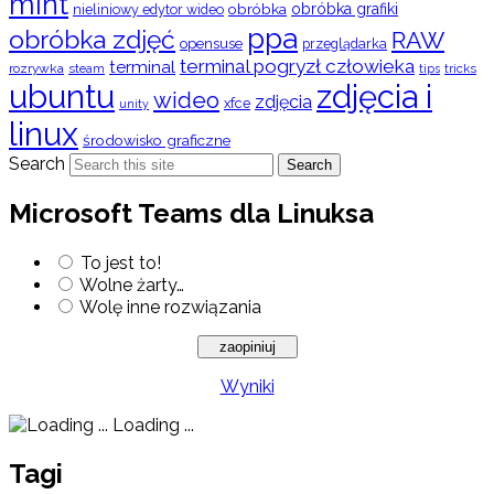
mint
obróbka
obróbka grafiki
nieliniowy edytor wideo
ppa
obróbka zdjęć
RAW
opensuse
przeglądarka
terminal pogryzł człowieka
terminal
rozrywka
steam
tips
tricks
ubuntu
zdjęcia i
wideo
zdjęcia
xfce
unity
linux
środowisko graficzne
Search
Search
Microsoft Teams dla Linuksa
To jest to!
Wolne żarty…
Wolę inne rozwiązania
Wyniki
Loading ...
Tagi