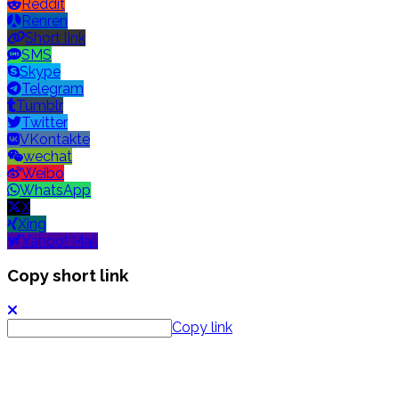
Reddit
Renren
Short link
SMS
Skype
Telegram
Tumblr
Twitter
VKontakte
wechat
Weibo
WhatsApp
X
Xing
Yahoo! Mail
Copy short link
Copy link