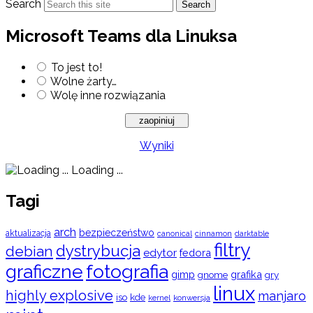
Search
Search
Microsoft Teams dla Linuksa
To jest to!
Wolne żarty…
Wolę inne rozwiązania
Wyniki
Loading ...
Tagi
arch
bezpieczeństwo
aktualizacja
cinnamon
canonical
darktable
filtry
dystrybucja
debian
edytor
fedora
graficzne
fotografia
gimp
grafika
gry
gnome
linux
highly explosive
manjaro
iso
kde
konwersja
kernel