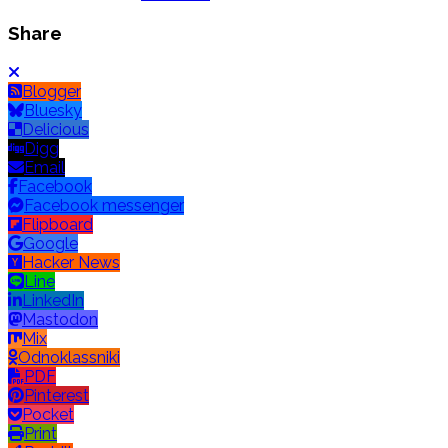
Share
Blogger
Bluesky
Delicious
Digg
Email
Facebook
Facebook messenger
Flipboard
Google
Hacker News
Line
LinkedIn
Mastodon
Mix
Odnoklassniki
PDF
Pinterest
Pocket
Print