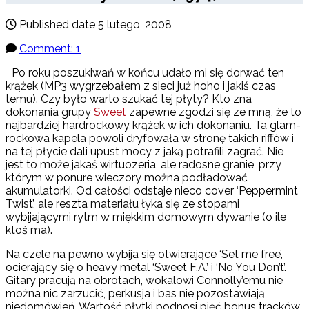
Published date
5 lutego, 2008
Comment: 1
Po roku poszukiwań w końcu udało mi się dorwać ten
krążek (MP3 wygrzebałem z sieci już hoho i jakiś czas
temu). Czy było warto szukać tej płyty? Kto zna
dokonania grupy
Sweet
zapewne zgodzi się ze mną, że to
najbardziej hardrockowy krążek w ich dokonaniu. Ta glam-
rockowa kapela powoli dryfowała w stronę takich riffów i
na tej płycie dali upust mocy z jaką potrafili zagrać. Nie
jest to może jakaś wirtuozeria, ale radosne granie, przy
którym w ponure wieczory można podładować
akumulatorki. Od całości odstaje nieco cover ‘Peppermint
Twist’, ale reszta materiału łyka się ze stopami
wybijającymi rytm w miękkim domowym dywanie (o ile
ktoś ma).
Na czele na pewno wybija się otwierające ‘Set me free’,
ocierający się o heavy metal ‘Sweet F.A.’ i ‘No You Don’t’.
Gitary pracują na obrotach, wokalowi Connolly’emu nie
można nic zarzucić, perkusja i bas nie pozostawiają
niedomówień. Wartość płytki podnosi pięć bonus tracków