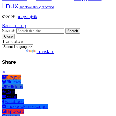
linux
środowisko graficzne
©2026
przystajnik
Back To Top
Search
Search
Close
Translate »
Powered by
Translate
Share
Blogger
Bluesky
Delicious
Digg
Email
Facebook
Facebook messenger
Flipboard