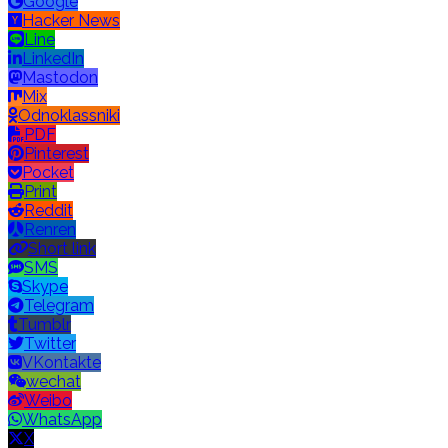
Google
Hacker News
Line
LinkedIn
Mastodon
Mix
Odnoklassniki
PDF
Pinterest
Pocket
Print
Reddit
Renren
Short link
SMS
Skype
Telegram
Tumblr
Twitter
VKontakte
wechat
Weibo
WhatsApp
X