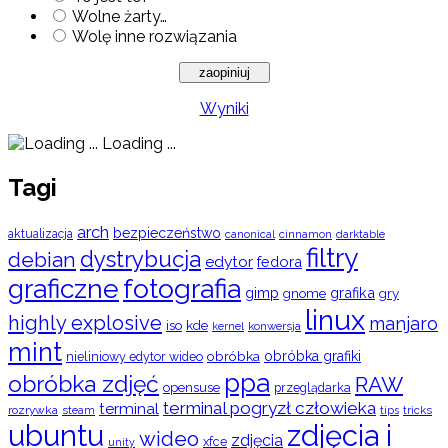
Wolne żarty…
Wolę inne rozwiązania
Wyniki
Loading ...
Tagi
arch
bezpieczeństwo
aktualizacja
cinnamon
canonical
darktable
filtry
dystrybucja
debian
edytor
fedora
graficzne
fotografia
gimp
grafika
gry
gnome
linux
highly explosive
manjaro
iso
kde
konwersja
kernel
mint
obróbka
obróbka grafiki
nieliniowy edytor wideo
ppa
obróbka zdjęć
RAW
opensuse
przeglądarka
terminal pogryzł człowieka
terminal
rozrywka
steam
tips
tricks
ubuntu
zdjęcia i
wideo
zdjęcia
xfce
unity