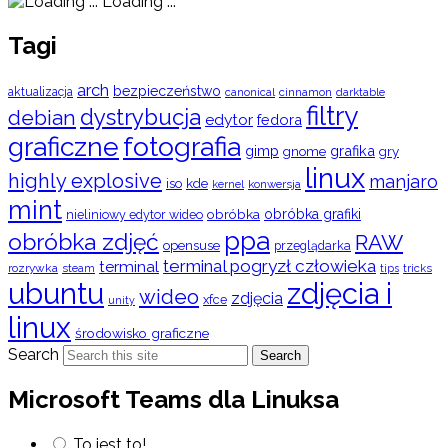
Loading ...
Tagi
arch
bezpieczeństwo
aktualizacja
cinnamon
canonical
darktable
filtry
dystrybucja
debian
edytor
fedora
graficzne
fotografia
gimp
grafika
gry
gnome
linux
highly explosive
manjaro
iso
kde
konwersja
kernel
mint
obróbka
obróbka grafiki
nieliniowy edytor wideo
ppa
obróbka zdjęć
RAW
opensuse
przeglądarka
terminal pogryzł człowieka
terminal
rozrywka
steam
tips
tricks
ubuntu
zdjęcia i
wideo
zdjęcia
xfce
unity
linux
środowisko graficzne
Search
Search
Microsoft Teams dla Linuksa
To jest to!