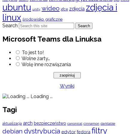
ubuntu
zdjęcia i
wideo
zdjęcia
xfce
unity
linux
środowisko graficzne
Search
Search
Microsoft Teams dla Linuksa
To jest to!
Wolne żarty…
Wolę inne rozwiązania
Wyniki
Loading ...
Tagi
arch
bezpieczeństwo
aktualizacja
cinnamon
canonical
darktable
filtry
dystrybucja
debian
edytor
fedora