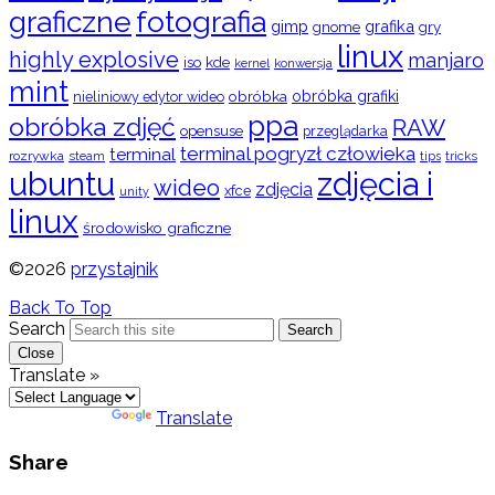
graficzne
fotografia
gimp
grafika
gry
gnome
linux
highly explosive
manjaro
iso
kde
konwersja
kernel
mint
obróbka
obróbka grafiki
nieliniowy edytor wideo
ppa
obróbka zdjęć
RAW
opensuse
przeglądarka
terminal pogryzł człowieka
terminal
rozrywka
steam
tips
tricks
ubuntu
zdjęcia i
wideo
zdjęcia
xfce
unity
linux
środowisko graficzne
©2026
przystajnik
Back To Top
Search
Search
Close
Translate »
Powered by
Translate
Share