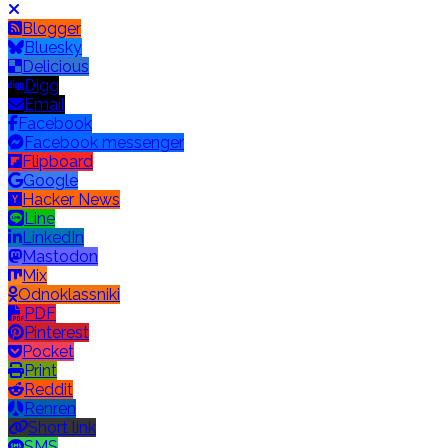
Blogger
Bluesky
Delicious
Digg
Email
Facebook
Facebook messenger
Flipboard
Google
Hacker News
Line
LinkedIn
Mastodon
Mix
Odnoklassniki
PDF
Pinterest
Pocket
Print
Reddit
Renren
Short link
SMS