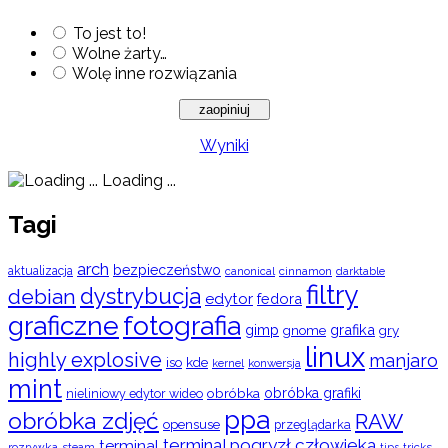
To jest to!
Wolne żarty…
Wolę inne rozwiązania
Wyniki
Loading ...
Tagi
arch
bezpieczeństwo
aktualizacja
cinnamon
canonical
darktable
filtry
dystrybucja
debian
edytor
fedora
graficzne
fotografia
gimp
grafika
gry
gnome
linux
highly explosive
manjaro
iso
kde
konwersja
kernel
mint
obróbka
obróbka grafiki
nieliniowy edytor wideo
ppa
obróbka zdjęć
RAW
opensuse
przeglądarka
terminal pogryzł człowieka
terminal
rozrywka
steam
tips
tricks