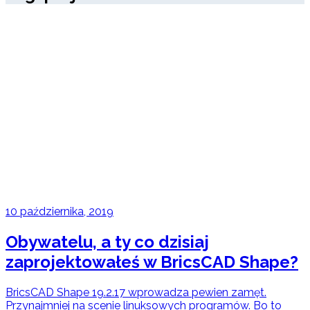
10 października, 2019
Obywatelu, a ty co dzisiaj
zaprojektowałeś w BricsCAD Shape?
BricsCAD Shape 19.2.17 wprowadza pewien zamęt.
Przynajmniej na scenie linuksowych programów. Bo to