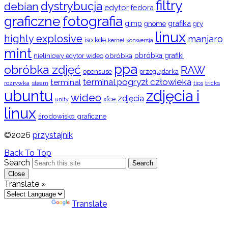
filtry
dystrybucja
debian
edytor
fedora
graficzne
fotografia
gimp
grafika
gry
gnome
linux
highly explosive
manjaro
iso
kde
konwersja
kernel
mint
obróbka
obróbka grafiki
nieliniowy edytor wideo
ppa
obróbka zdjęć
RAW
opensuse
przeglądarka
terminal pogryzł człowieka
terminal
rozrywka
steam
tips
tricks
ubuntu
zdjęcia i
wideo
zdjęcia
xfce
unity
linux
środowisko graficzne
©2026
przystajnik
Back To Top
Search
Search
Close
Translate »
Powered by
Translate