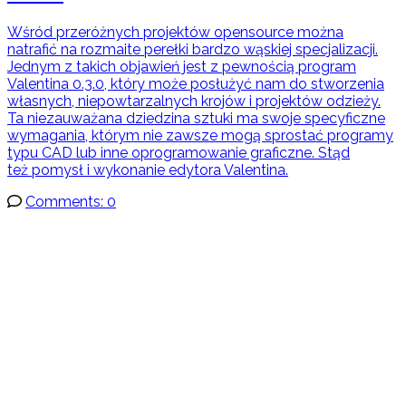
Wśród przeróżnych projektów opensource można
natrafić na rozmaite perełki bardzo wąskiej specjalizacji.
Jednym z takich objawień jest z pewnością program
Valentina 0.3.0, który może posłużyć nam do stworzenia
własnych, niepowtarzalnych krojów i projektów odzieży.
Ta niezauważana dziedzina sztuki ma swoje specyficzne
wymagania, którym nie zawsze mogą sprostać programy
typu CAD lub inne oprogramowanie graficzne. Stąd
też pomysł i wykonanie edytora Valentina.
Comments: 0