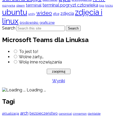
terminal pogryzł człowieka
terminal
rozrywka
steam
tips
tricks
ubuntu
zdjęcia i
wideo
zdjęcia
xfce
unity
linux
środowisko graficzne
Search
Search
Microsoft Teams dla Linuksa
To jest to!
Wolne żarty…
Wolę inne rozwiązania
Wyniki
Loading ...
Tagi
arch
bezpieczeństwo
aktualizacja
cinnamon
canonical
darktable