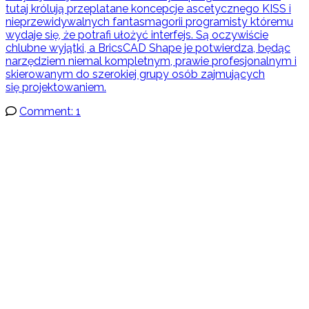
tutaj królują przeplatane koncepcje ascetycznego KISS i
nieprzewidywalnych fantasmagorii programisty któremu
wydaje się, że potrafi ułożyć interfejs. Są oczywiście
chlubne wyjątki, a BricsCAD Shape je potwierdza, będąc
narzędziem niemal kompletnym, prawie profesjonalnym i
skierowanym do szerokiej grupy osób zajmujących
się projektowaniem.
Comment: 1