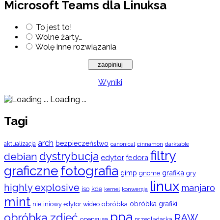
Microsoft Teams dla Linuksa
To jest to!
Wolne żarty…
Wolę inne rozwiązania
Wyniki
Loading ...
Tagi
arch
bezpieczeństwo
aktualizacja
cinnamon
canonical
darktable
filtry
dystrybucja
debian
edytor
fedora
graficzne
fotografia
gimp
grafika
gry
gnome
linux
highly explosive
manjaro
iso
kde
konwersja
kernel
mint
obróbka
obróbka grafiki
nieliniowy edytor wideo
ppa
obróbka zdjęć
RAW
opensuse
przeglądarka