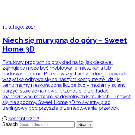
10 lutego, 2014
Niech się mury pną do góry – Sweet
Home 3D
Tytułowy program to przykład na to, jak ciekawe i
zajmujące może być meblowanie mieszkania lub
budowanie domu. Przede wszystkim z jednego powodu –
wszystko odbywa się na naszym komputerze i dzięki
temu mamy nieskończoną liczbę żyć – możemy ściany
burzyć, stawiać na nowo, przenosić, przekładać,
manewrować meblami w dowolnych kierunkach – i nawet
się nie spocimy. Sweet Home 3D to świetny plac
treningowy pod przyszłe przemeblowania, przeróbki...
komentarze 2
Search
Search