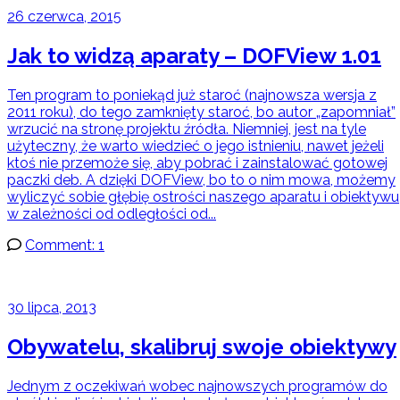
26 czerwca, 2015
Jak to widzą aparaty – DOFView 1.01
Ten program to poniekąd już staroć (najnowsza wersja z
2011 roku), do tego zamknięty staroć, bo autor „zapomniał”
wrzucić na stronę projektu źródła. Niemniej, jest na tyle
użyteczny, że warto wiedzieć o jego istnieniu, nawet jeżeli
ktoś nie przemoże się, aby pobrać i zainstalować gotowej
paczki deb. A dzięki DOFView, bo to o nim mowa, możemy
wyliczyć sobie głębię ostrości naszego aparatu i obiektywu
w zależności od odległości od...
Comment: 1
30 lipca, 2013
Obywatelu, skalibruj swoje obiektywy
Jednym z oczekiwań wobec najnowszych programów do