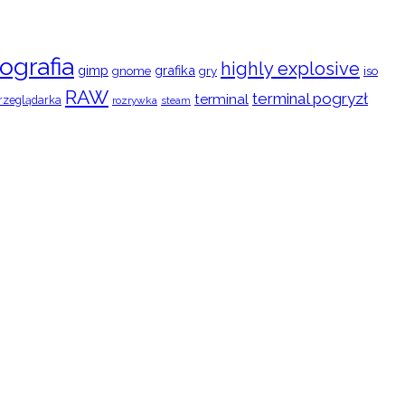
ografia
highly explosive
gimp
grafika
gry
iso
gnome
RAW
terminal pogryzł
terminal
rzeglądarka
rozrywka
steam