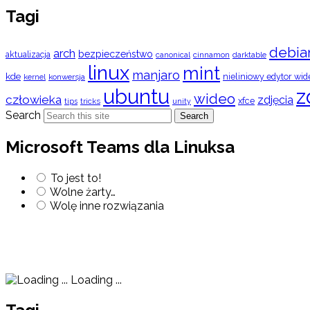
Tagi
debia
arch
bezpieczeństwo
aktualizacja
cinnamon
canonical
darktable
linux
mint
manjaro
kde
nieliniowy edytor wid
konwersja
kernel
ubuntu
z
wideo
człowieka
zdjęcia
xfce
tips
tricks
unity
Search
Search
Microsoft Teams dla Linuksa
To jest to!
Wolne żarty…
Wolę inne rozwiązania
Loading ...