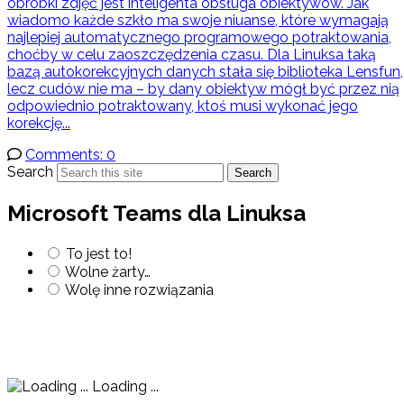
obróbki zdjęć jest inteligenta obsługa obiektywów. Jak
wiadomo każde szkło ma swoje niuanse, które wymagają
najlepiej automatycznego programowego potraktowania,
choćby w celu zaoszczędzenia czasu. Dla Linuksa taką
bazą autokorekcyjnych danych stała się biblioteka Lensfun,
lecz cudów nie ma – by dany obiektyw mógł być przez nią
odpowiednio potraktowany, ktoś musi wykonać jego
korekcję...
Comments: 0
Search
Search
Microsoft Teams dla Linuksa
To jest to!
Wolne żarty…
Wolę inne rozwiązania
Loading ...