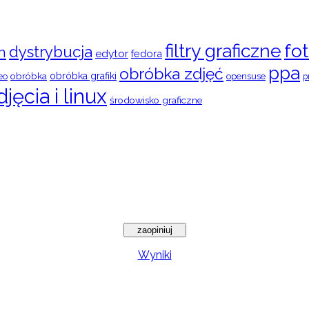
filtry graficzne
fot
dystrybucja
n
edytor
fedora
ppa
obróbka zdjęć
obróbka
obróbka grafiki
eo
opensuse
p
djęcia i linux
środowisko graficzne
Wyniki