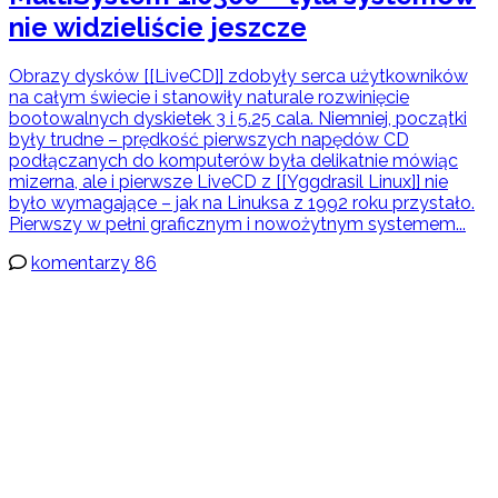
nie widzieliście jeszcze
Obrazy dysków [[LiveCD]] zdobyły serca użytkowników
na całym świecie i stanowiły naturale rozwinięcie
bootowalnych dyskietek 3 i 5.25 cala. Niemniej, początki
były trudne – prędkość pierwszych napędów CD
podłączanych do komputerów była delikatnie mówiąc
mizerna, ale i pierwsze LiveCD z [[Yggdrasil Linux]] nie
było wymagające – jak na Linuksa z 1992 roku przystało.
Pierwszy w pełni graficznym i nowożytnym systemem...
komentarzy 86