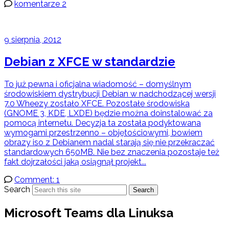
komentarze 2
9 sierpnia, 2012
Debian z XFCE w standardzie
To już pewna i oficjalna wiadomość – domyślnym
środowiskiem dystrybucji Debian w nadchodzącej wersji
7.0 Wheezy zostało XFCE. Pozostałe środowiska
(GNOME 3, KDE, LXDE) będzie można doinstalować za
pomocą internetu. Decyzja ta została podyktowana
wymogami przestrzenno – objętościowymi, bowiem
obrazy iso z Debianem nadal starają się nie przekraczać
standardowych 650MB. Nie bez znaczenia pozostaje też
fakt dojrzałości jaką osiągnął projekt...
Comment: 1
Search
Search
Microsoft Teams dla Linuksa