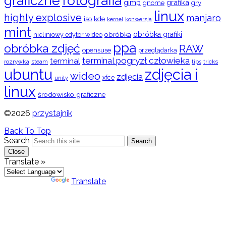
graficzne
fotografia
gimp
grafika
gry
gnome
linux
highly explosive
manjaro
iso
kde
konwersja
kernel
mint
obróbka
obróbka grafiki
nieliniowy edytor wideo
ppa
obróbka zdjęć
RAW
opensuse
przeglądarka
terminal pogryzł człowieka
terminal
rozrywka
steam
tips
tricks
ubuntu
zdjęcia i
wideo
zdjęcia
xfce
unity
linux
środowisko graficzne
©2026
przystajnik
Back To Top
Search
Search
Close
Translate »
Powered by
Translate