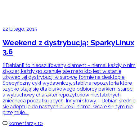
22 lutego, 2015
Weekend z dystrybucją: SparkyLinux
3.6
[[Debian]] to nieoszlifowany diament – niemal każdy o nim
słyszał, każdy go szanuje, ale mało kto jest w stanie
używać tej dystrybucji w surowej formie na desktopie.
Specyficzny cykl wydawniczy, stabilne repozytoria które
szybko stają się dla biurkowego odbiorcy parkiem staroci
a wybuchowy charakter repozytoriów niestabilnych
zniechęca początkujących. Innymi słowy – Debian średnio
się adoptuje do naszych biurek i niemal wcale się tym nie
przejmuje....
komentarzy 10