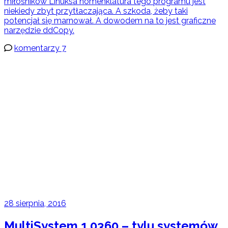
miłośników Linuksa nomenklatura tego programu jest
niekiedy zbyt przytłaczająca. A szkoda, żeby taki
potencjał się marnował. A dowodem na to jest graficzne
narzędzie ddCopy.
komentarzy 7
28 sierpnia, 2016
MultiSystem 1.0360 – tylu systemów