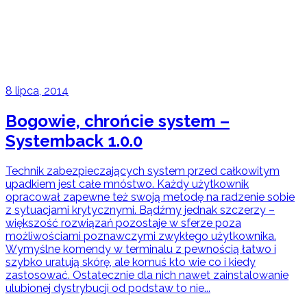
8 lipca, 2014
Bogowie, chrońcie system –
Systemback 1.0.0
Technik zabezpieczających system przed całkowitym
upadkiem jest całe mnóstwo. Każdy użytkownik
opracował zapewne też swoją metodę na radzenie sobie
z sytuacjami krytycznymi. Bądźmy jednak szczerzy –
większość rozwiązań pozostaje w sferze poza
możliwościami poznawczymi zwykłego użytkownika.
Wymyślne komendy w terminalu z pewnością łatwo i
szybko uratują skórę, ale komuś kto wie co i kiedy
zastosować. Ostatecznie dla nich nawet zainstalowanie
ulubionej dystrybucji od podstaw to nie...