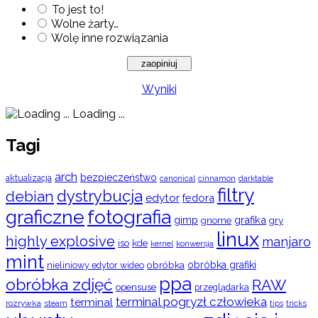
To jest to!
Wolne żarty…
Wolę inne rozwiązania
Wyniki
Loading ...
Tagi
arch
bezpieczeństwo
aktualizacja
cinnamon
canonical
darktable
filtry
dystrybucja
debian
edytor
fedora
graficzne
fotografia
gimp
grafika
gry
gnome
linux
highly explosive
manjaro
iso
kde
konwersja
kernel
mint
obróbka
obróbka grafiki
nieliniowy edytor wideo
ppa
obróbka zdjęć
RAW
opensuse
przeglądarka
terminal pogryzł człowieka
terminal
rozrywka
steam
tips
tricks