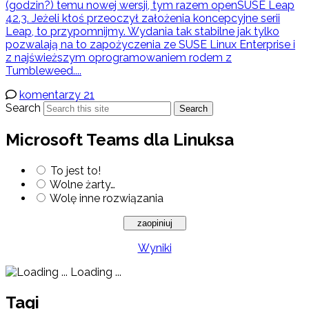
(godzin?) temu nowej wersji, tym razem openSUSE Leap
42.3. Jeżeli ktoś przeoczył założenia koncepcyjne serii
Leap, to przypomnijmy. Wydania tak stabilne jak tylko
pozwalają na to zapożyczenia ze SUSE Linux Enterprise i
z najświeższym oprogramowaniem rodem z
Tumbleweed....
komentarzy 21
Search
Search
Microsoft Teams dla Linuksa
To jest to!
Wolne żarty…
Wolę inne rozwiązania
Wyniki
Loading ...
Tagi