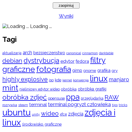
Wyniki
Loading ...
Tagi
arch
bezpieczeństwo
aktualizacja
cinnamon
canonical
darktable
filtry
dystrybucja
debian
edytor
fedora
graficzne
fotografia
gimp
grafika
gry
gnome
linux
highly explosive
manjaro
iso
kde
konwersja
kernel
mint
obróbka
obróbka grafiki
nieliniowy edytor wideo
ppa
obróbka zdjęć
RAW
opensuse
przeglądarka
terminal pogryzł człowieka
terminal
rozrywka
steam
tips
tricks
ubuntu
zdjęcia i
wideo
zdjęcia
xfce
unity
linux
środowisko graficzne