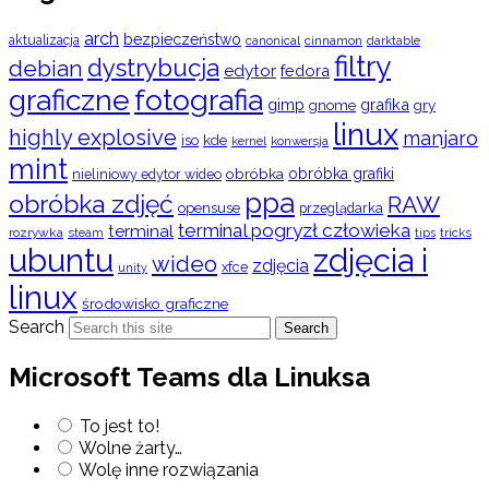
arch
bezpieczeństwo
aktualizacja
cinnamon
canonical
darktable
filtry
dystrybucja
debian
edytor
fedora
graficzne
fotografia
gimp
grafika
gry
gnome
linux
highly explosive
manjaro
iso
kde
konwersja
kernel
mint
obróbka
obróbka grafiki
nieliniowy edytor wideo
ppa
obróbka zdjęć
RAW
opensuse
przeglądarka
terminal pogryzł człowieka
terminal
rozrywka
steam
tips
tricks
ubuntu
zdjęcia i
wideo
zdjęcia
xfce
unity
linux
środowisko graficzne
Search
Search
Microsoft Teams dla Linuksa
To jest to!
Wolne żarty…
Wolę inne rozwiązania