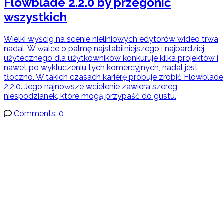
Flowblade 2.2.0 by przegonić
wszystkich
Wielki wyścig na scenie nieliniowych edytorów wideo trwa
nadal. W walce o palmę najstabilniejszego i najbardziej
użytecznego dla użytkowników konkuruje kilka projektów i
nawet po wykluczeniu tych komercyjnych, nadal jest
tłoczno. W takich czasach karierę próbuje zrobić Flowblade
2.2.0. Jego najnowsze wcielenie zawiera szereg
niespodzianek, które mogą przypaść do gustu.
Comments: 0