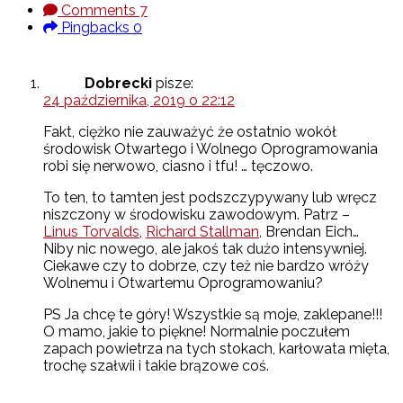
Comments
7
Pingbacks
0
Dobrecki
pisze:
24 października, 2019 o 22:12
Fakt, ciężko nie zauważyć że ostatnio wokół
środowisk Otwartego i Wolnego Oprogramowania
robi się nerwowo, ciasno i tfu! … tęczowo.
To ten, to tamten jest podszczypywany lub wręcz
niszczony w środowisku zawodowym. Patrz –
Linus Torvalds
,
Richard Stallman
, Brendan Eich…
Niby nic nowego, ale jakoś tak dużo intensywniej.
Ciekawe czy to dobrze, czy też nie bardzo wróży
Wolnemu i Otwartemu Oprogramowaniu?
PS Ja chcę te góry! Wszystkie są moje, zaklepane!!!
O mamo, jakie to piękne! Normalnie poczułem
zapach powietrza na tych stokach, karłowata mięta,
trochę szałwii i takie brązowe coś.