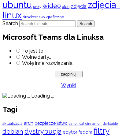
ubuntu
zdjęcia i
wideo
zdjęcia
xfce
unity
linux
środowisko graficzne
Search
Search
Microsoft Teams dla Linuksa
To jest to!
Wolne żarty…
Wolę inne rozwiązania
Wyniki
Loading ...
Tagi
arch
bezpieczeństwo
aktualizacja
cinnamon
canonical
darktable
filtry
dystrybucja
debian
edytor
fedora