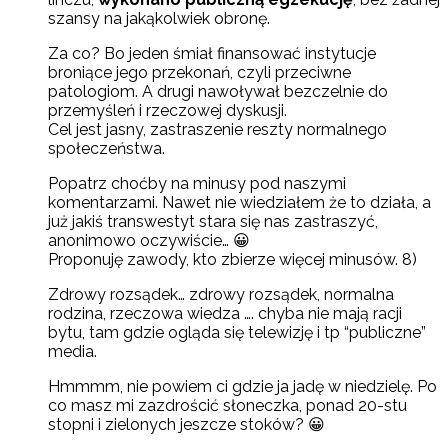
szansy na jakąkolwiek obronę.
Za co? Bo jeden śmiał finansować instytucje
broniące jego przekonań, czyli przeciwne
patologiom. A drugi nawoływał bezczelnie do
przemyśleń i rzeczowej dyskusji.
Cel jest jasny, zastraszenie reszty normalnego
społeczeństwa.
Popatrz choćby na minusy pod naszymi
komentarzami. Nawet nie wiedziałem że to działa, a
już jakiś transwestyt stara się nas zastraszyć,
anonimowo oczywiście… 😀
Proponuję zawody, kto zbierze więcej minusów. 8)
Zdrowy rozsądek… zdrowy rozsądek, normalna
rodzina, rzeczowa wiedza …. chyba nie mają racji
bytu, tam gdzie ogląda się telewizję i tp “publiczne”
media.
Hmmmm, nie powiem ci gdzie ja jadę w niedzielę. Po
co masz mi zazdrościć słoneczka, ponad 20-stu
stopni i zielonych jeszcze stoków? 😀