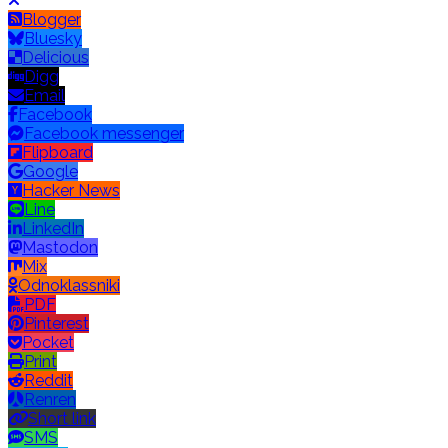
Blogger
Bluesky
Delicious
Digg
Email
Facebook
Facebook messenger
Flipboard
Google
Hacker News
Line
LinkedIn
Mastodon
Mix
Odnoklassniki
PDF
Pinterest
Pocket
Print
Reddit
Renren
Short link
SMS