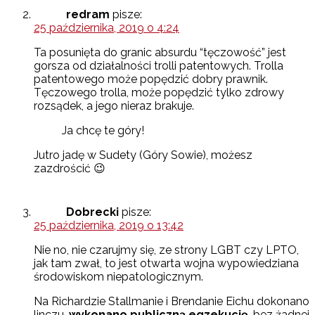
redram
pisze:
25 października, 2019 o 4:24
Ta posunięta do granic absurdu “tęczowość” jest
gorsza od działalności trolli patentowych. Trolla
patentowego może popędzić dobry prawnik.
Tęczowego trolla, może popędzić tylko zdrowy
rozsądek, a jego nieraz brakuje.
Ja chcę te góry!
Jutro jadę w Sudety (Góry Sowie), możesz
zazdrościć 😉
Dobrecki
pisze:
25 października, 2019 o 13:42
Nie no, nie czarujmy się, ze strony LGBT czy LPTO,
jak tam zwał, to jest otwarta wojna wypowiedziana
środowiskom niepatologicznym.
Na Richardzie Stallmanie i Brendanie Eichu dokonano
linczu,
wykonano publiczną egzekucję
, bez żadnej