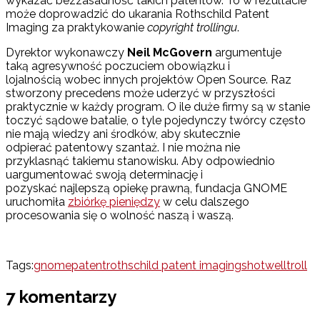
wykazać bezzasadność takich patentów. To w rezultacie
może doprowadzić do ukarania Rothschild Patent
Imaging za praktykowanie
copyright trollingu
.
Dyrektor wykonawczy
Neil McGovern
argumentuje
taką agresywność poczuciem obowiązku i
lojalnością wobec innych projektów Open Source. Raz
stworzony precedens może uderzyć w przyszłości
praktycznie w każdy program. O ile duże firmy są w stanie
toczyć sądowe batalie, o tyle pojedynczy twórcy często
nie mają wiedzy ani środków, aby skutecznie
odpierać patentowy szantaż. I nie można nie
przyklasnąć takiemu stanowisku. Aby odpowiednio
uargumentować swoją determinację i
pozyskać najlepszą opiekę prawną, fundacja GNOME
uruchomiła
zbiórkę pieniędzy
w celu dalszego
procesowania się o wolność naszą i waszą.
Tags:
gnome
patent
rothschild patent imaging
shotwell
troll
7 komentarzy