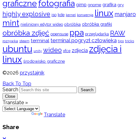
graficzne
fotografia
gimp
grafika
gry
gnome
linux
highly explosive
manjaro
iso
kde
konwersja
kernel
mint
obróbka
obróbka grafiki
nieliniowy edytor wideo
ppa
obróbka zdjęć
RAW
opensuse
przeglądarka
terminal pogryzł człowieka
terminal
rozrywka
steam
tips
tricks
ubuntu
zdjęcia i
wideo
zdjęcia
xfce
unity
linux
środowisko graficzne
©2026
przystajnik
Back To Top
Search
Search
Close
Translate »
Powered by
Translate
Share