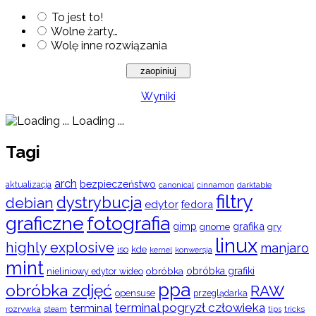
To jest to!
Wolne żarty…
Wolę inne rozwiązania
Wyniki
Loading ...
Tagi
arch
bezpieczeństwo
aktualizacja
cinnamon
canonical
darktable
filtry
dystrybucja
debian
edytor
fedora
graficzne
fotografia
gimp
grafika
gry
gnome
linux
highly explosive
manjaro
iso
kde
konwersja
kernel
mint
obróbka
obróbka grafiki
nieliniowy edytor wideo
ppa
obróbka zdjęć
RAW
opensuse
przeglądarka
terminal pogryzł człowieka
terminal
rozrywka
steam
tips
tricks