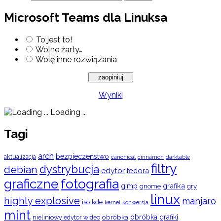
Microsoft Teams dla Linuksa
To jest to!
Wolne żarty…
Wolę inne rozwiązania
Wyniki
Loading ...
Tagi
arch
bezpieczeństwo
aktualizacja
cinnamon
canonical
darktable
filtry
dystrybucja
debian
edytor
fedora
graficzne
fotografia
gimp
grafika
gry
gnome
linux
highly explosive
manjaro
iso
kde
konwersja
kernel
mint
obróbka
obróbka grafiki
nieliniowy edytor wideo