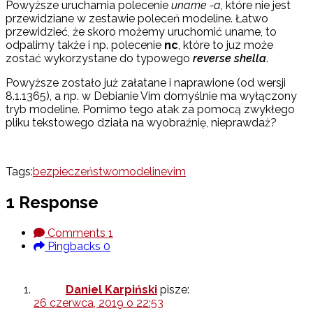
Powyższe uruchamia polecenie
uname -a
, które nie jest
przewidziane w zestawie poleceń modeline. Łatwo
przewidzieć, że skoro możemy uruchomić uname, to
odpalimy także i np. polecenie
nc
, które to juz może
zostać wykorzystane do typowego
reverse shella
.
Powyższe zostało już załatane i naprawione (od wersji
8.1.1365), a np. w Debianie Vim domyślnie ma wyłączony
tryb modeline. Pomimo tego atak za pomocą zwykłego
pliku tekstowego działa na wyobraźnię, nieprawdaż?
Tags:
bezpieczeństwo
modeline
vim
1 Response
Comments
1
Pingbacks
0
Daniel Karpiński
pisze:
26 czerwca, 2019 o 22:53