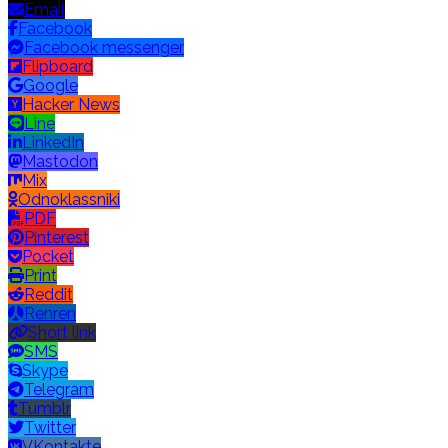
Email
Facebook
Facebook messenger
Flipboard
Google
Hacker News
Line
LinkedIn
Mastodon
Mix
Odnoklassniki
PDF
Pinterest
Pocket
Print
Reddit
Renren
Short link
SMS
Skype
Telegram
Tumblr
Twitter
VKontakte