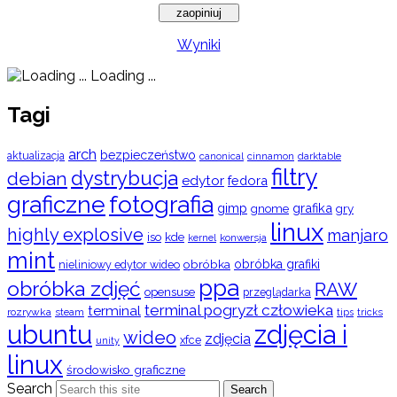
Wyniki
Loading ...
Tagi
arch
bezpieczeństwo
aktualizacja
cinnamon
canonical
darktable
filtry
dystrybucja
debian
edytor
fedora
graficzne
fotografia
gimp
grafika
gry
gnome
linux
highly explosive
manjaro
iso
kde
konwersja
kernel
mint
obróbka
obróbka grafiki
nieliniowy edytor wideo
ppa
obróbka zdjęć
RAW
opensuse
przeglądarka
terminal pogryzł człowieka
terminal
rozrywka
steam
tips
tricks
ubuntu
zdjęcia i
wideo
zdjęcia
xfce
unity
linux
środowisko graficzne
Search
Search