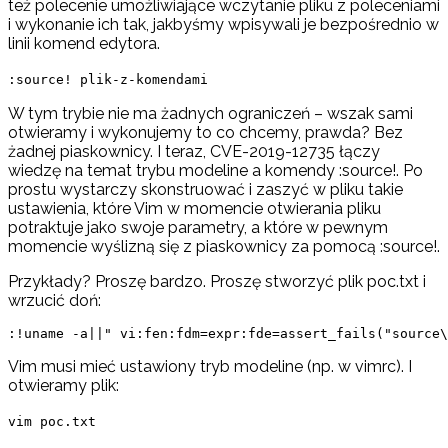
też polecenie umożliwiające wczytanie pliku z poleceniami
i wykonanie ich tak, jakbyśmy wpisywali je bezpośrednio w
linii komend edytora.
:source! plik-z-komendami
W tym trybie nie ma żadnych ograniczeń – wszak sami
otwieramy i wykonujemy to co chcemy, prawda? Bez
żadnej piaskownicy. I teraz, CVE-2019-12735 łączy
wiedzę na temat trybu modeline a komendy :source!. Po
prostu wystarczy skonstruować i zaszyć w pliku takie
ustawienia, które Vim w momencie otwierania pliku
potraktuje jako swoje parametry, a które w pewnym
momencie wyślizną się z piaskownicy za pomocą :source!.
Przykłady? Proszę bardzo. Proszę stworzyć plik poc.txt i
wrzucić doń:
:!uname -a||" vi:fen:fdm=expr:fde=assert_fails("source\
Vim musi mieć ustawiony tryb modeline (np. w vimrc). I
otwieramy plik:
vim poc.txt