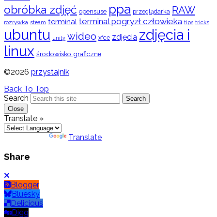
ppa
obróbka zdjęć
RAW
opensuse
przeglądarka
terminal pogryzł człowieka
terminal
rozrywka
steam
tips
tricks
ubuntu
zdjęcia i
wideo
zdjęcia
xfce
unity
linux
środowisko graficzne
©2026
przystajnik
Back To Top
Search
Search
Close
Translate »
Powered by
Translate
Share
Blogger
Bluesky
Delicious
Digg