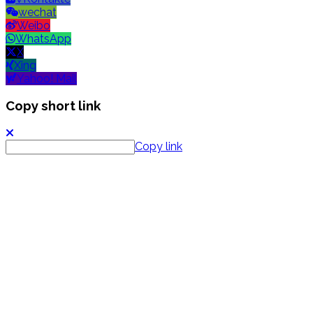
wechat
Weibo
WhatsApp
X
Xing
Yahoo! Mail
Copy short link
Copy link