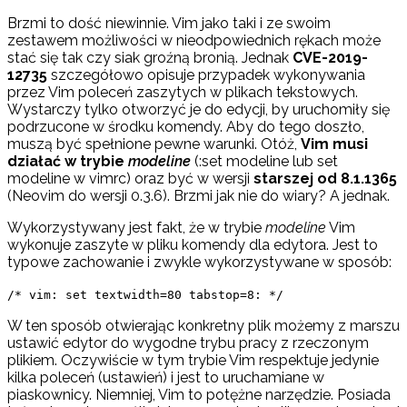
Brzmi to dość niewinnie. Vim jako taki i ze swoim
zestawem możliwości w nieodpowiednich rękach może
stać się tak czy siak groźną bronią. Jednak
CVE-2019-
12735
szczegółowo opisuje przypadek wykonywania
przez Vim poleceń zaszytych w plikach tekstowych.
Wystarczy tylko otworzyć je do edycji, by uruchomiły się
podrzucone w środku komendy. Aby do tego doszło,
muszą być spełnione pewne warunki. Otóż,
Vim musi
działać w trybie
modeline
(:set modeline lub set
modeline w vimrc) oraz być w wersji
starszej od 8.1.1365
(Neovim do wersji 0.3.6). Brzmi jak nie do wiary? A jednak.
Wykorzystywany jest fakt, że w trybie
modeline
Vim
wykonuje zaszyte w pliku komendy dla edytora. Jest to
typowe zachowanie i zwykle wykorzystywane w sposób:
/* vim: set textwidth=80 tabstop=8: */
W ten sposób otwierając konkretny plik możemy z marszu
ustawić edytor do wygodne trybu pracy z rzeczonym
plikiem. Oczywiście w tym trybie Vim respektuje jedynie
kilka poleceń (ustawień) i jest to uruchamiane w
piaskownicy. Niemniej, Vim to potężne narzędzie. Posiada