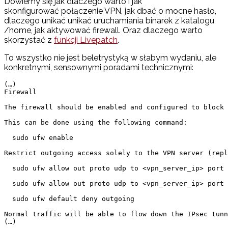
Dowiemy się jak dlaczego warto i jak
skonfigurować połączenie VPN, jak dbać o mocne hasło,
dlaczego unikać unikać uruchamiania binarek z katalogu
/home, jak aktywować firewall. Oraz dlaczego warto
skorzystać z
funkcji Livepatch
.
To wszystko nie jest beletrystyką w słabym wydaniu, ale
konkretnymi, sensownymi poradami technicznymi:
(…)

Firewall

The firewall should be enabled and configured to block 
This can be done using the following command:

  sudo ufw enable

Restrict outgoing access solely to the VPN server (repl
  sudo ufw allow out proto udp to <vpn_server_ip> port 
  sudo ufw allow out proto udp to <vpn_server_ip> port 
  sudo ufw default deny outgoing

Normal traffic will be able to flow down the IPsec tunn