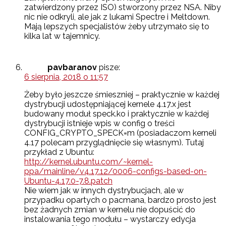
zatwierdzony przez ISO) stworzony przez NSA. Niby
nic nie odkryli, ale jak z lukami Spectre i Meltdown.
Mają lepszych specjalistów żeby utrzymało się to
kilka lat w tajemnicy.
pavbaranov
pisze:
6 sierpnia, 2018 o 11:57
Żeby było jeszcze śmieszniej – praktycznie w każdej
dystrybucji udostępniającej kernele 4.17.x jest
budowany moduł speck.ko i praktycznie w każdej
dystrybucji istnieje wpis w config o treści
CONFIG_CRYPTO_SPECK=m (posiadaczom kerneli
4.17 polecam przyglądnięcie się własnym). Tutaj
przykład z Ubuntu:
http://kernel.ubuntu.com/~kernel-
ppa/mainline/v4.17.12/0006-configs-based-on-
Ubuntu-4.17.0-7.8.patch
Nie wiem jak w innych dystrybucjach, ale w
przypadku opartych o pacmana, bardzo prosto jest
bez żadnych zmian w kernelu nie dopuścić do
instalowania tego modułu – wystarczy edycja