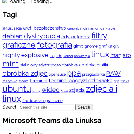
Loading ...
Tagi
arch
bezpieczeństwo
aktualizacja
cinnamon
canonical
darktable
filtry
dystrybucja
debian
edytor
fedora
graficzne
fotografia
gimp
grafika
gry
gnome
linux
highly explosive
manjaro
iso
kde
konwersja
kernel
mint
obróbka
obróbka grafiki
nieliniowy edytor wideo
ppa
obróbka zdjęć
RAW
opensuse
przeglądarka
terminal pogryzł człowieka
terminal
rozrywka
steam
tips
tricks
ubuntu
zdjęcia i
wideo
zdjęcia
xfce
unity
linux
środowisko graficzne
Search
Search
Microsoft Teams dla Linuksa
To jest to!