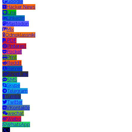
Google
Hacker News
Line
LinkedIn
Mastodon
Mix
Odnoklassniki
PDF
Pinterest
Pocket
Print
Reddit
Renren
Short link
SMS
Skype
Telegram
Tumblr
Twitter
VKontakte
wechat
Weibo
WhatsApp
X