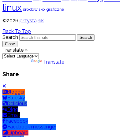
linux
środowisko graficzne
©2026
przystajnik
Back To Top
Search
Search
Close
Translate »
Powered by
Translate
Share
Blogger
Bluesky
Delicious
Digg
Email
Facebook
Facebook messenger
Flipboard