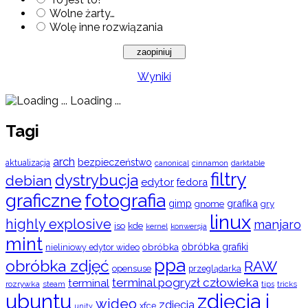
Wolne żarty…
Wolę inne rozwiązania
Wyniki
Loading ...
Tagi
arch
bezpieczeństwo
aktualizacja
cinnamon
canonical
darktable
filtry
dystrybucja
debian
edytor
fedora
graficzne
fotografia
gimp
grafika
gry
gnome
linux
highly explosive
manjaro
iso
kde
konwersja
kernel
mint
obróbka
obróbka grafiki
nieliniowy edytor wideo
ppa
obróbka zdjęć
RAW
opensuse
przeglądarka
terminal pogryzł człowieka
terminal
rozrywka
steam
tips
tricks
ubuntu
zdjęcia i
wideo
zdjęcia
xfce
unity