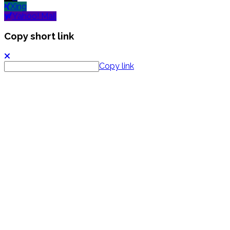
Xing
Yahoo! Mail
Copy short link
Copy link