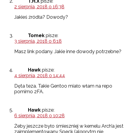
T.H.X
pisze:
2 sierpnia, 2018 o 16:38
Jakieś źródła? Dowody?
Tomek
pisze:
3 sierpnia, 2018 o 6:18
Masz link podany. Jakie inne dowody potrzebne?
Hawk
pisze:
4 sierpnia, 2018 o 14:44
Dęta teza. Takie Gentoo miało włam na repo
pomimo 2FA.
Hawk
pisze:
6 sierpnia, 2018 o 10:28
Żeby jeszcze było śmieszniej w kernelu Arch’a jest
zaimplementowany Speck (algorytm nie