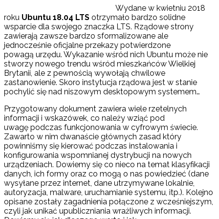
Wydane w kwietniu 2018
roku
Ubuntu 18.04 LTS
otrzymało bardzo solidne
wsparcie dla swojego znaczka LTS. Rządowe strony
zawierają zawsze bardzo sformalizowane ale
jednocześnie oficjalne przekazy potwierdzone
powagą urzędu. Wykazanie wśród nich Ubuntu może nie
stworzy nowego trendu wśród mieszkańców Wielkiej
Brytanii, ale z pewnością wywołają chwilowe
zastanowienie. Skoro instytucja rządowa jest w stanie
pochylić się nad niszowym desktopowym systemem…
Przygotowany dokument zawiera wiele rzetelnych
informacji i wskazówek, co należy wziąć pod
uwagę podczas funkcjonowania w cyfrowym świecie.
Zawarto w nim dwanaście głównych zasad który
powinniśmy się kierować podczas instalowania i
konfigurowania wspomnianej dystrybucji na nowych
urządzeniach. Dowiemy się co nieco na temat klasyfikacji
danych, ich formy oraz co mogą o nas powiedzieć (dane
wysyłane przez internet, dane utrzymywane lokalnie,
autoryzacja, malware, uruchamianie systemu, itp.). Kolejno
opisane zostały zagadnienia połączone z wcześniejszym,
czyli jak unikać upubliczniania wrażliwych informacji.