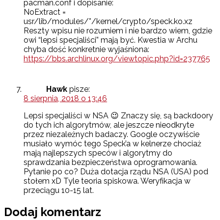
pacman.conf i dopisanie:
NoExtract =
usr/lib/modules/*/kernel/crypto/speck.ko.xz
Reszty wpisu nie rozumiem i nie bardzo wiem, gdzie
owi “lepsi specjaliści” mają być. Kwestia w Archu
chyba dość konkretnie wyjaśniona:
https://bbs.archlinux.org/viewtopic.php?id=237765
Hawk
pisze:
8 sierpnia, 2018 o 13:46
Lepsi specjaliści w NSA 😉 Znaczy się, są backdoory
do tych ich algorytmów, ale jeszcze nieodkryte
przez niezależnych badaczy. Google oczywiście
musiało wymóc tego Speck’a w kelnerze chociaż
mają najlepszych speców i algorytmy do
sprawdzania bezpieczeństwa oprogramowania.
Pytanie po co? Duża dotacja rządu NSA (USA) pod
stołem xD Tyle teoria spiskowa. Weryfikacja w
przeciągu 10-15 lat.
Dodaj komentarz