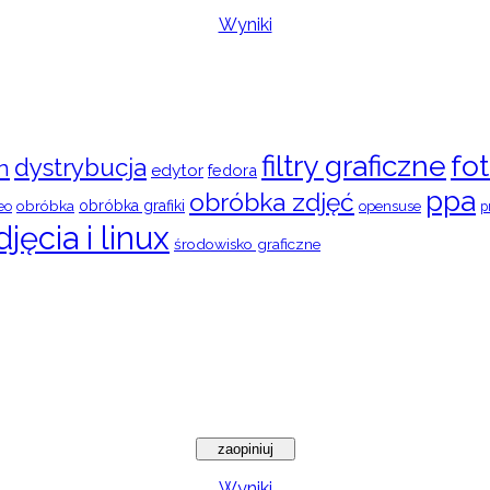
Wyniki
filtry graficzne
fot
dystrybucja
n
edytor
fedora
ppa
obróbka zdjęć
obróbka
obróbka grafiki
eo
opensuse
p
djęcia i linux
środowisko graficzne
Wyniki