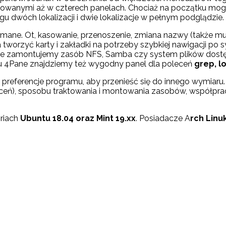
owanymi aż w czterech panelach. Chociaż na początku mogą 
gu dwóch lokalizacji i dwie lokalizacje w pełnym podglądzie.
ane. Ot, kasowanie, przenoszenie, zmiana nazwy (także multi)
orzyć karty i zakładki na potrzeby szybkiej nawigacji po s
zamontujemy zasób NFS, Samba czy system plików dostępn
u 4Pane znajdziemy też wygodny panel dla poleceń
grep, lo
 preferencje programu, aby przenieść się do innego wymiaru
ń), sposobu traktowania i montowania zasobów, współpracy z 
riach
Ubuntu 18.04 oraz Mint 19.xx
. Posiadacze A
rch Linu