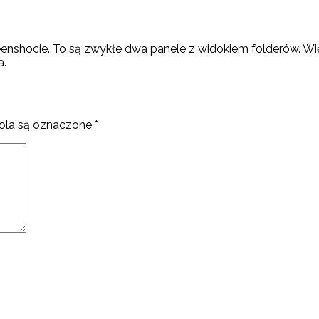
shocie. To są zwykłe dwa panele z widokiem folderów. Więc
a.
la są oznaczone
*