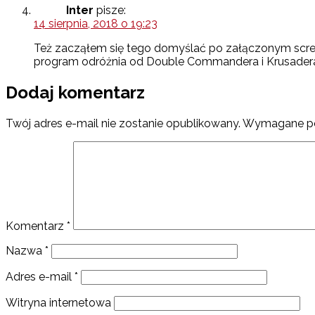
Inter
pisze:
14 sierpnia, 2018 o 19:23
Też zacząłem się tego domyślać po załączonym screen
program odróżnia od Double Commandera i Krusader
Dodaj komentarz
Twój adres e-mail nie zostanie opublikowany.
Wymagane po
Komentarz
*
Nazwa
*
Adres e-mail
*
Witryna internetowa