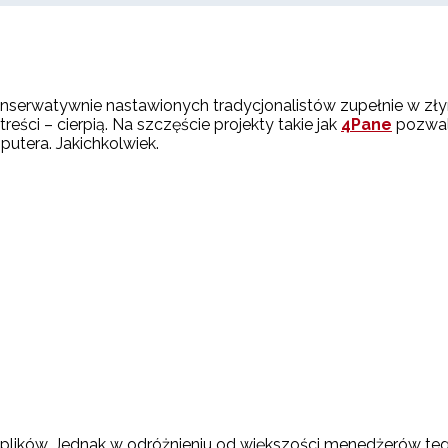
onserwatywnie nastawionych tradycjonalistów zupełnie w złym
eści – cierpią. Na szczęście projekty takie jak
4Pane
pozwala
tera. Jakichkolwiek.
 plików. Jednak w odróżnieniu od większości menedżerów t