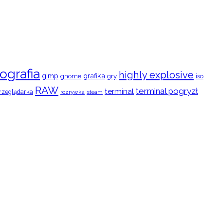
ografia
highly explosive
gimp
grafika
gry
iso
gnome
RAW
terminal pogryzł
terminal
rzeglądarka
rozrywka
steam