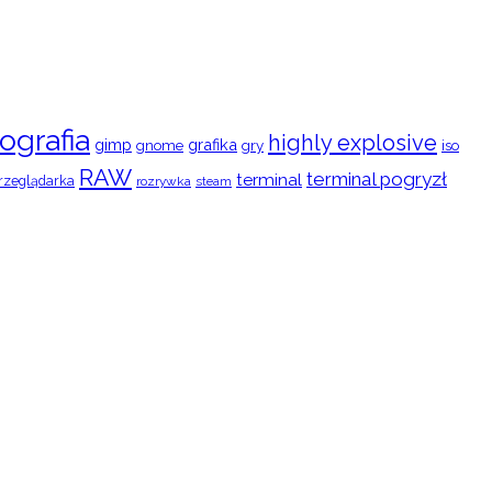
ografia
highly explosive
gimp
grafika
gry
iso
gnome
RAW
terminal pogryzł
terminal
rzeglądarka
rozrywka
steam