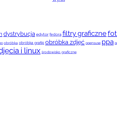
filtry graficzne
fot
dystrybucja
n
edytor
fedora
ppa
obróbka zdjęć
obróbka
obróbka grafiki
eo
opensuse
p
djęcia i linux
środowisko graficzne