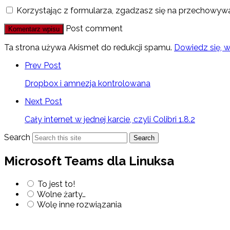
Korzystając z formularza, zgadzasz się na przechowywa
Post comment
Ta strona używa Akismet do redukcji spamu.
Dowiedz się, 
Prev Post
Dropbox i amnezja kontrolowana
Next Post
Cały internet w jednej karcie, czyli Colibri 1.8.2
Search
Search
Microsoft Teams dla Linuksa
To jest to!
Wolne żarty…
Wolę inne rozwiązania