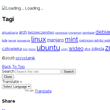
Loading ...
Tagi
debia
arch
bezpieczeństwo
aktualizacja
cinnamon
canonical
darktable
linux
mint
manjaro
kde
nieliniowy edytor wid
konwersja
kernel
ubuntu
z
wideo
człowieka
zdjęcia
xfce
tips
tricks
unity
©2026
przystajnik
Back To Top
Search
Search
Close
Translate »
Powered by
Translate
Share