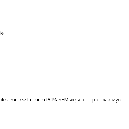
ję.
wole u mnie w Lubuntu PCManFM wejsc do opcji i wlaczyc