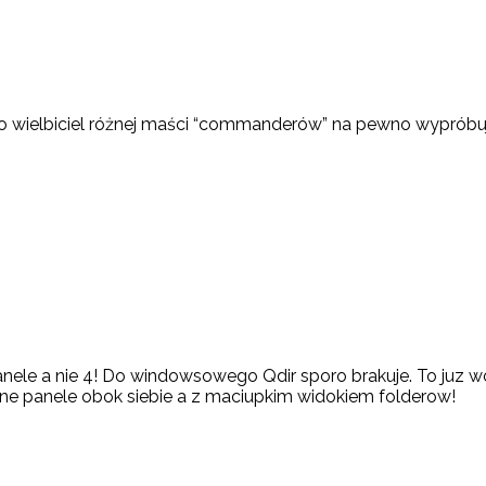
ko wielbiciel różnej maści “commanderów” na pewno wypróbu
nele a nie 4! Do windowsowego Qdir sporo brakuje. To juz 
ne panele obok siebie a z maciupkim widokiem folderow!