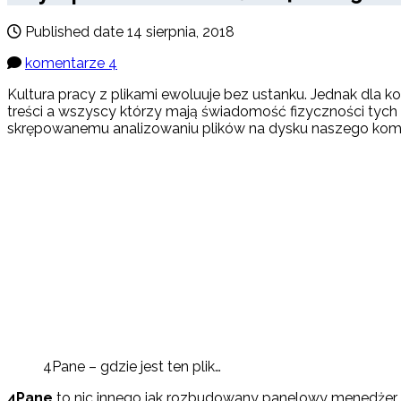
Published date
14 sierpnia, 2018
komentarze 4
Kultura pracy z plikami ewoluuje bez ustanku. Jednak dla k
treści a wszyscy którzy mają świadomość fizyczności tych tr
skrępowanemu analizowaniu plików na dysku naszego kompu
4Pane – gdzie jest ten plik…
4Pane
to nic innego jak rozbudowany panelowy menedżer