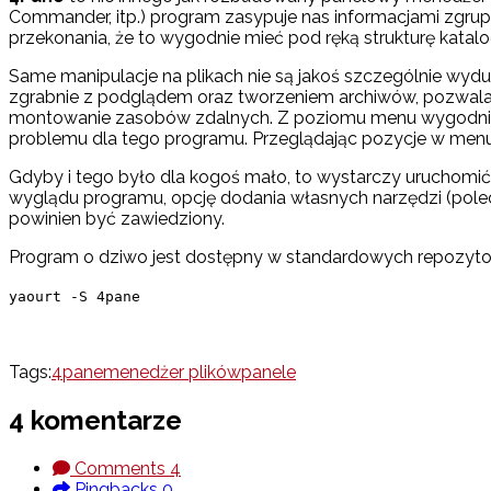
Commander, itp.) program zasypuje nas informacjami zgrup
przekonania, że to wygodnie mieć pod ręką strukturę katalo
Same manipulacje na plikach nie są jakoś szczególnie wydum
zgrabnie z podglądem oraz tworzeniem archiwów, pozwala tw
montowanie zasobów zdalnych. Z poziomu menu wygodnie 
problemu dla tego programu. Przeglądając pozycje w men
Gdyby i tego było dla kogoś mało, to wystarczy uruchomić
wyglądu programu, opcję dodania własnych narzędzi (polece
powinien być zawiedziony.
Program o dziwo jest dostępny w standardowych repozyto
yaourt -S 4pane
Tags:
4pane
menedżer plików
panele
4 komentarze
Comments
4
Pingbacks
0