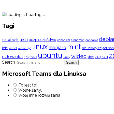
Loading ...
Tagi
debia
arch
bezpieczeństwo
aktualizacja
cinnamon
canonical
darktable
linux
mint
manjaro
kde
nieliniowy edytor wid
konwersja
kernel
ubuntu
z
wideo
człowieka
zdjęcia
xfce
tips
tricks
unity
Search
Search
Microsoft Teams dla Linuksa
To jest to!
Wolne żarty…
Wolę inne rozwiązania