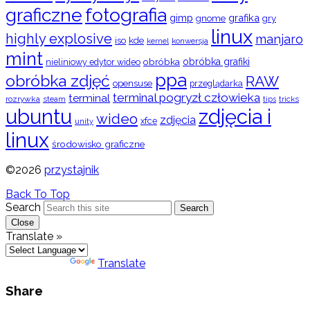
graficzne
fotografia
gimp
grafika
gry
gnome
linux
highly explosive
manjaro
iso
kde
konwersja
kernel
mint
obróbka
obróbka grafiki
nieliniowy edytor wideo
ppa
obróbka zdjęć
RAW
opensuse
przeglądarka
terminal pogryzł człowieka
terminal
rozrywka
steam
tips
tricks
ubuntu
zdjęcia i
wideo
zdjęcia
xfce
unity
linux
środowisko graficzne
©2026
przystajnik
Back To Top
Search
Search
Close
Translate »
Powered by
Translate
Share