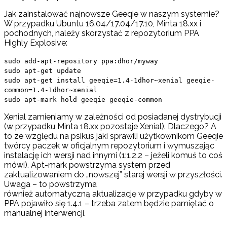
Jak zainstalować najnowsze Geeqie w naszym systemie?
W przypadku Ubuntu 16.04/17.04/17.10, Minta 18.xx i
pochodnych, należy skorzystać z repozytorium PPA
Highly Explosive:
sudo add-apt-repository ppa:dhor/myway
sudo apt-get update
sudo apt-get install geeqie=1.4-1dhor~xenial geeqie-
common=1.4-1dhor~xenial
sudo apt-mark hold geeqie geeqie-common
Xenial zamieniamy w zależności od posiadanej dystrybucji
(w przypadku Minta 18.xx pozostaje Xenial). Dlaczego? A
to ze względu na psikus jaki sprawili użytkownikom Geeqie
twórcy paczek w oficjalnym repozytorium i wymuszając
instalację ich wersji nad innymi (1:1.2.2 – jeżeli komuś to coś
mówi). Apt-mark powstrzyma system przed
zaktualizowaniem do „nowszej” starej wersji w przyszłości.
Uwaga – to powstrzyma
również automatyczną aktualizację w przypadku gdyby w
PPA pojawiło się 1.4.1 – trzeba zatem będzie pamiętać o
manualnej interwencji.