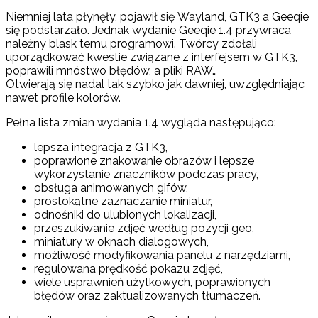
Niemniej lata płynęły, pojawił się Wayland, GTK3 a Geeqie
się podstarzało. Jednak wydanie Geeqie 1.4 przywraca
należny blask temu programowi. Twórcy zdołali
uporządkować kwestie związane z interfejsem w GTK3,
poprawili mnóstwo błędów, a pliki RAW…
Otwierają się nadal tak szybko jak dawniej, uwzględniając
nawet profile kolorów.
Pełna lista zmian wydania 1.4 wygląda następująco:
lepsza integracja z GTK3,
poprawione znakowanie obrazów i lepsze
wykorzystanie znaczników podczas pracy,
obsługa animowanych gifów,
prostokątne zaznaczanie miniatur,
odnośniki do ulubionych lokalizacji,
przeszukiwanie zdjęć według pozycji geo,
miniatury w oknach dialogowych,
możliwość modyfikowania panelu z narzędziami,
regulowana prędkość pokazu zdjęć,
wiele usprawnień użytkowych, poprawionych
błędów oraz zaktualizowanych tłumaczeń.