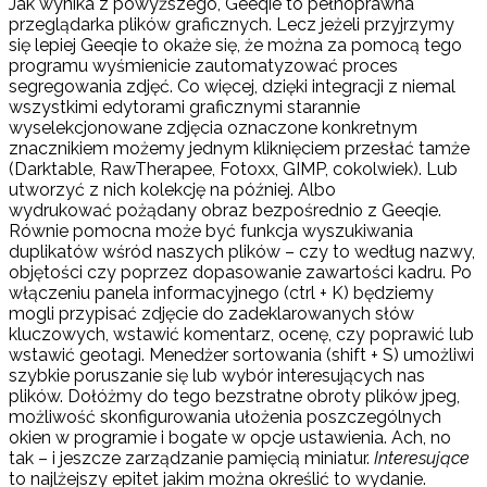
Jak wynika z powyższego, Geeqie to pełnoprawna
przeglądarka plików graficznych. Lecz jeżeli przyjrzymy
się lepiej Geeqie to okaże się, że można za pomocą tego
programu wyśmienicie zautomatyzować proces
segregowania zdjęć. Co więcej, dzięki integracji z niemal
wszystkimi edytorami graficznymi starannie
wyselekcjonowane zdjęcia oznaczone konkretnym
znacznikiem możemy jednym kliknięciem przesłać tamże
(Darktable, RawTherapee, Fotoxx, GIMP, cokolwiek). Lub
utworzyć z nich kolekcję na później. Albo
wydrukować pożądany obraz bezpośrednio z Geeqie.
Równie pomocna może być funkcja wyszukiwania
duplikatów wśród naszych plików – czy to według nazwy,
objętości czy poprzez dopasowanie zawartości kadru. Po
włączeniu panela informacyjnego (ctrl + K) będziemy
mogli przypisać zdjęcie do zadeklarowanych słów
kluczowych, wstawić komentarz, ocenę, czy poprawić lub
wstawić geotagi. Menedżer sortowania (shift + S) umożliwi
szybkie poruszanie się lub wybór interesujących nas
plików. Dołóżmy do tego bezstratne obroty plików jpeg,
możliwość skonfigurowania ułożenia poszczególnych
okien w programie i bogate w opcje ustawienia. Ach, no
tak – i jeszcze zarządzanie pamięcią miniatur.
Interesujące
to najlżejszy epitet jakim można określić to wydanie.