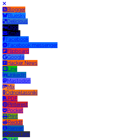
Blogger
Bluesky
Delicious
Digg
Email
Facebook
Facebook messenger
Flipboard
Google
Hacker News
Line
LinkedIn
Mastodon
Mix
Odnoklassniki
PDF
Pinterest
Pocket
Print
Reddit
Renren
Short link