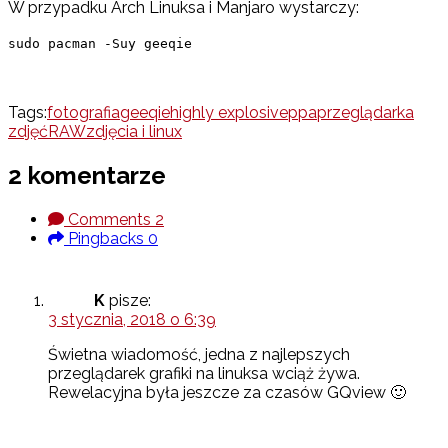
W przypadku Arch Linuksa i Manjaro wystarczy:
sudo pacman -Suy geeqie
Tags:
fotografia
geeqie
highly explosive
ppa
przeglądarka
zdjęć
RAW
zdjęcia i linux
2 komentarze
Comments
2
Pingbacks
0
K
pisze:
3 stycznia, 2018 o 6:39
Świetna wiadomość, jedna z najlepszych
przeglądarek grafiki na linuksa wciąż żywa.
Rewelacyjna była jeszcze za czasów GQview 🙂