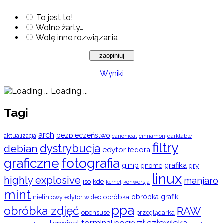
To jest to!
Wolne żarty…
Wolę inne rozwiązania
Wyniki
Loading ...
Tagi
arch
bezpieczeństwo
aktualizacja
cinnamon
canonical
darktable
filtry
dystrybucja
debian
edytor
fedora
graficzne
fotografia
gimp
grafika
gry
gnome
linux
highly explosive
manjaro
iso
kde
konwersja
kernel
mint
obróbka
obróbka grafiki
nieliniowy edytor wideo
ppa
obróbka zdjęć
RAW
opensuse
przeglądarka
terminal pogryzł człowieka
terminal