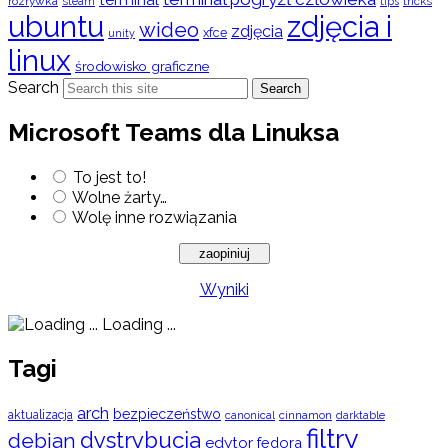
rozrywka
steam
tips
tricks
ubuntu
zdjęcia i
wideo
zdjęcia
xfce
unity
linux
środowisko graficzne
Search
Search
Microsoft Teams dla Linuksa
To jest to!
Wolne żarty…
Wolę inne rozwiązania
Wyniki
Loading ...
Tagi
arch
bezpieczeństwo
aktualizacja
cinnamon
canonical
darktable
filtry
dystrybucja
debian
edytor
fedora