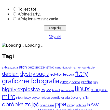
To jest to!
Wolne żarty…
Wolę inne rozwiązania
Wyniki
Loading ...
Tagi
arch
bezpieczeństwo
aktualizacja
cinnamon
canonical
darktable
filtry
dystrybucja
debian
edytor
fedora
graficzne
fotografia
gimp
grafika
gry
gnome
linux
highly explosive
manjaro
iso
kde
konwersja
kernel
mint
obróbka
obróbka grafiki
nieliniowy edytor wideo
ppa
obróbka zdjęć
RAW
opensuse
przeglądarka