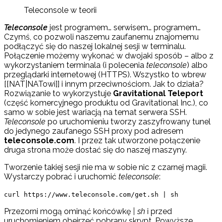
Teleconsole w teorii
Teleconsole
jest programem… serwisem… programem…
Czymś, co pozwoli naszemu zaufanemu znajomemu
podłączyć się do naszej lokalnej sesji w terminalu.
Połączenie możemy wykonać w dwojaki sposób – albo z
wykorzystaniem terminala (i polecenia
teleconsole
) albo
przeglądarki internetowej (HTTPS). Wszystko to wbrew
[[NAT|NATowi]] i innym przeciwnościom. Jak to działa?
Rozwiązanie to wykorzystuje
Gravitational Teleport
(część komercyjnego produktu od Gravitational Inc.), co
samo w sobie jest wariacją na temat serwera SSH.
Teleconsole
po uruchomieniu tworzy zaszyfrowany tunel
do jedynego zaufanego SSH proxy pod adresem
teleconsole.com
. I przez tak utworzone połączenie
druga strona może dostać się do naszej maszyny.
Tworzenie takiej sesji nie ma w sobie nic z czarnej magii.
Wystarczy pobrać i uruchomić
teleconsole
:
curl https://www.teleconsole.com/get.sh | sh
Przezorni mogą ominąć końcówkę
| sh
i przed
uruchomieniem obejrzeć pobrany skrypt. Powyższe