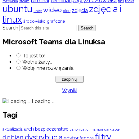
terminal pogryzł człowieka
terminal
rozrywka
steam
tips
tricks
ubuntu
zdjęcia i
wideo
zdjęcia
xfce
unity
linux
środowisko graficzne
Search
Search
Microsoft Teams dla Linuksa
To jest to!
Wolne żarty…
Wolę inne rozwiązania
Wyniki
Loading ...
Tagi
arch
bezpieczeństwo
aktualizacja
cinnamon
canonical
darktable
filtry
dystrybucja
debian
edytor
fedora