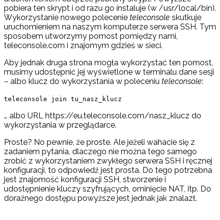
pobiera ten skrypt i od razu go instaluje (w /usr/local/bin).
Wykorzystanie nowego polecenie
teleconsole
skutkuje
uruchomieniem na naszym komputerze serwera SSH. Tym
sposobem utworzymy pomost pomiędzy nami,
teleconsole.com i znajomym gdzieś w sieci.
Aby jednak druga strona mogła wykorzystać ten pomost,
musimy udostępnić jej wyświetlone w terminalu dane sesji
– albo klucz do wykorzystania w poleceniu
teleconsole
:
teleconsole join tu_nasz_klucz
… albo URL https://eu.teleconsole.com/nasz_klucz do
wykorzystania w przeglądarce.
Proste? No pewnie, że proste. Ale jeżeli wahacie się z
zadaniem pytania, dlaczego nie można tego samego
zrobić z wykorzystaniem zwykłego serwera SSH i ręcznej
konfiguracji, to odpowiedź jest prosta. Do tego potrzebna
jest znajomość konfiguracji SSH, stworzenie i
udostępnienie kluczy szyfrujących, ominięcie NAT, itp. Do
doraźnego dostępu powyższe jest jednak jak znalazł.