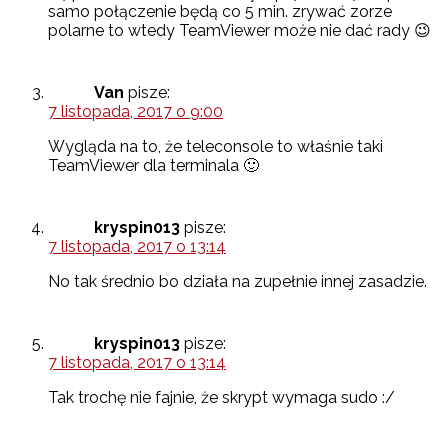
samo połączenie będą co 5 min. zrywać zorze
polarne to wtedy TeamViewer może nie dać rady 😉
Van
pisze:
7 listopada, 2017 o 9:00
Wygląda na to, że teleconsole to właśnie taki
TeamViewer dla terminala 🙂
kryspin013
pisze:
7 listopada, 2017 o 13:14
No tak średnio bo działa na zupełnie innej zasadzie.
kryspin013
pisze:
7 listopada, 2017 o 13:14
Tak trochę nie fajnie, że skrypt wymaga sudo :/