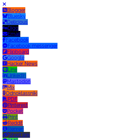
Blogger
Bluesky
Delicious
Digg
Email
Facebook
Facebook messenger
Flipboard
Google
Hacker News
Line
LinkedIn
Mastodon
Mix
Odnoklassniki
PDF
Pinterest
Pocket
Print
Reddit
Renren
Short link