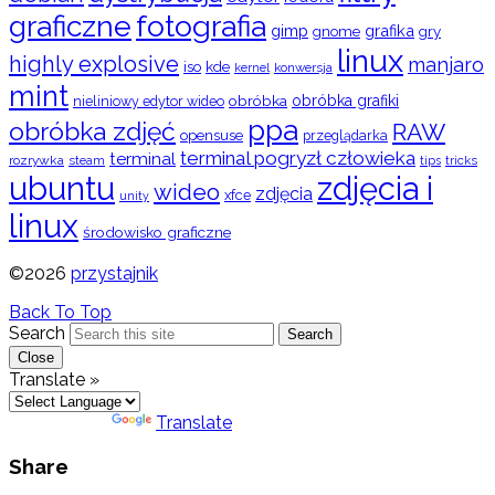
graficzne
fotografia
gimp
grafika
gry
gnome
linux
highly explosive
manjaro
iso
kde
konwersja
kernel
mint
obróbka
obróbka grafiki
nieliniowy edytor wideo
ppa
obróbka zdjęć
RAW
opensuse
przeglądarka
terminal pogryzł człowieka
terminal
rozrywka
steam
tips
tricks
ubuntu
zdjęcia i
wideo
zdjęcia
xfce
unity
linux
środowisko graficzne
©2026
przystajnik
Back To Top
Search
Search
Close
Translate »
Powered by
Translate
Share