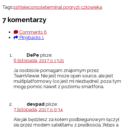
Tags:
ssh
teleconsole
terminal pogryzł człowieka
7 komentarzy
Comments
6
Pingbacks
1
DePe
pisze:
6 listopada, 2017 o 13:21
Ja osobiście pomagam znajomym przez
TeamViewer. Nie jest może open source, ale jest
multiplatformowy (co jest mi niezbędne), poza tym
mogę pomóc nawet z poziomu smartfona.
devpad
pisze:
7 listopada, 2017 o 0:34
Ale jak będziesz za kołem podbiegunowym łączył
się przez modem satelitarny z prędkością 7kbps a