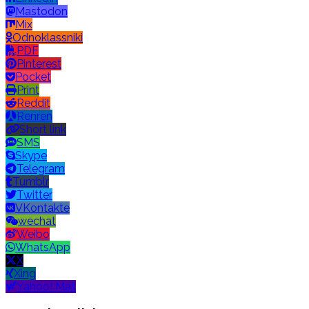
Mastodon
Mix
Odnoklassniki
PDF
Pinterest
Pocket
Print
Reddit
Renren
Short link
SMS
Skype
Telegram
Tumblr
Twitter
VKontakte
wechat
Weibo
WhatsApp
X
Xing
Yahoo! Mail