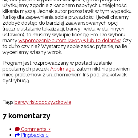
użytkujemy zgodnie z kanonem nabytych umiejętności
klikania myszą. Jednak autor pozostawił w tym wypadku
furtkę dla zapewnienia sobie przyszłości i jeżeli chcemy
zdobyć dostęp do bardziej zaawansowanych opcji
(ręczne ustalanie lokalizacji, barwy i wielu wielu innych
ustawień), to musimy wykupić licencję Pro. Do wyboru
mamy
wspomożenie autora kwotą 5 lub 10 dolarów
. Czy
to dużo czy nie? Wystarczy sobie zadać pytanie, na ile
wyceniamy własny wzrok.
Program jest rozprowadzany w postaci szalenie
popularnych paczek
AppImage
, zatem nikt nie powinien
mieć problemów z uruchomieniem Iris pod jakąkolwiek
dystrybucją.
Tags:
barwy
iris
lcd
oczy
zdrowie
7 komentarzy
Comments
7
Pingbacks
0