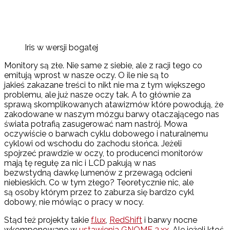
Iris w wersji bogatej
Monitory są złe. Nie same z siebie, ale z racji tego co
emitują wprost w nasze oczy. O ile nie są to
jakieś zakazane treści to nikt nie ma z tym większego
problemu, ale już nasze oczy tak. A to głównie za
sprawą skomplikowanych atawizmów które powodują, że
zakodowane w naszym mózgu barwy otaczającego nas
świata potrafią zasugerować nam nastrój. Mowa
oczywiście o barwach cyklu dobowego i naturalnemu
cyklowi od wschodu do zachodu słońca. Jeżeli
spojrzeć prawdzie w oczy, to producenci monitorów
mają tę regułę za nic i LCD pakują w nas
bezwstydną dawkę lumenów z przewagą odcieni
niebieskich. Co w tym złego? Teoretycznie nic, ale
są osoby którym przez to zaburza się bardzo cykl
dobowy, nie mówiąc o pracy w nocy.
Stąd też projekty takie
f.lux
,
RedShift
i barwy nocne
wkomponowane w
ustawienia GNOME 3.xx
. Ale jeżeli ktoś