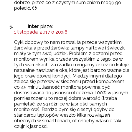
dobrze, przez co z czystym sumieniem mogę go
polecić. 🙂
Inter
pisze:
1 listopada, 2017 o 20:56
Cykl dobowy to nam rozwaliła przede wszystkim
żarówka a przed żarówką lampy naftowe i świeczki
miały w tym swój udział. Problem z oczami przed
monitorem wynika przede wszystkim z tego, że w
tych warunkach, za rzadko mrugamy przez co kuleje
naturalne nawilżanie oka, które jest bardzo ważne dla
jego prawidłowej kondycji. Między innymi dlatego
zaleca się przerwy w siedzeniu przed komputerem
co 45 minut. Jasność monitora powinna być
dostosowana do jasności otoczenia. 100% w jasnym
pomieszczeniu to raczej dobra wartość (trzeba
pamiętać, że są różnice w jasności samych
monitorów). Bardzo bym się cieszył gdyby do
standardu laptopów weszło kilka rozwiązań
obecnych w smartfonach, ot choćby właśnie taki
czujnik jasności.