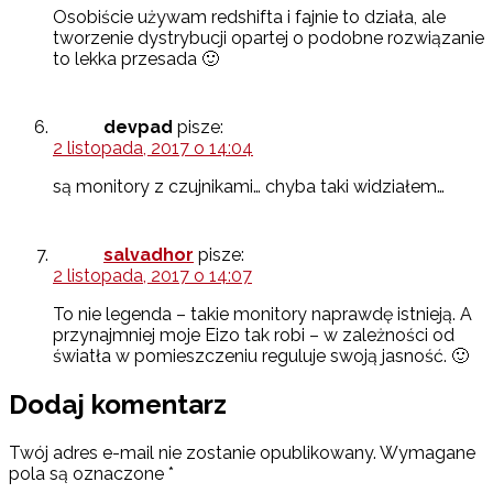
Osobiście używam redshifta i fajnie to działa, ale
tworzenie dystrybucji opartej o podobne rozwiązanie
to lekka przesada 🙂
devpad
pisze:
2 listopada, 2017 o 14:04
są monitory z czujnikami… chyba taki widziałem…
salvadhor
pisze:
2 listopada, 2017 o 14:07
To nie legenda – takie monitory naprawdę istnieją. A
przynajmniej moje Eizo tak robi – w zależności od
światła w pomieszczeniu reguluje swoją jasność. 🙂
Dodaj komentarz
Twój adres e-mail nie zostanie opublikowany.
Wymagane
pola są oznaczone
*