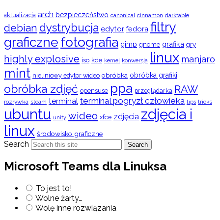
arch
bezpieczeństwo
aktualizacja
cinnamon
canonical
darktable
filtry
dystrybucja
debian
edytor
fedora
graficzne
fotografia
gimp
grafika
gry
gnome
linux
highly explosive
manjaro
iso
kde
konwersja
kernel
mint
obróbka
obróbka grafiki
nieliniowy edytor wideo
ppa
obróbka zdjęć
RAW
opensuse
przeglądarka
terminal pogryzł człowieka
terminal
rozrywka
steam
tips
tricks
ubuntu
zdjęcia i
wideo
zdjęcia
xfce
unity
linux
środowisko graficzne
Search
Search
Microsoft Teams dla Linuksa
To jest to!
Wolne żarty…
Wolę inne rozwiązania