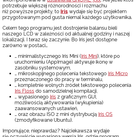
potrzebuje większej różnorodności i rozmachu
niż powyższe projekty, to
Iris
wydaje się być projektem
przygotowanym pod gusta niemal każdego użytkownika.
Celem tego programu jest dostrojenie balansu bieli
naszego LCD w zależności od aktualnej godziny i naszej
lokalizacji. I teraz się zaczynie. Bo Iris jest dostępne
zarówno w postaci…
… minimalistycznego Iris Mini (
Iris Mini
), które po
uruchomieniu (AppImage) aktywuje ikonę w
zasobniku systemowym,
… mikroskopijnego polecenia tekstowego
Iris Micro
przeznaczonego do pracy w terminalu,
… kompletnie wolnych źródeł tekstowego polecenia
Iris Floss
do samodzielnej kompilacji,
… wypasionego
Iris
z graficznym GUI,
możliwością aktywowania (wykupienia)
zaawansowanych ustawień,
… oraz obrazu ISO z mini dystrybucją
Iris OS
(zmodyfikowane Ubuntu).
Imponujące, nieprawdaż? Najciekawsza wydaje
się oczywiście wypasiona wersja Iris, gdzie program