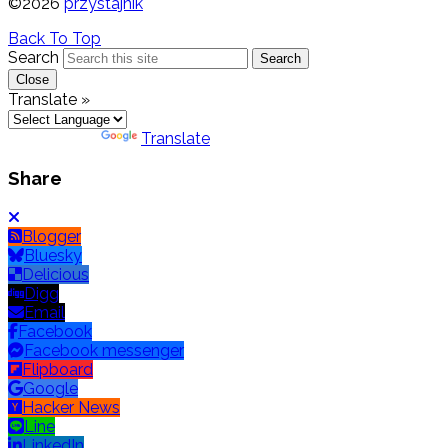
©2026
przystajnik
Back To Top
Search
Search
Close
Translate »
Powered by
Translate
Share
Blogger
Bluesky
Delicious
Digg
Email
Facebook
Facebook messenger
Flipboard
Google
Hacker News
Line
LinkedIn