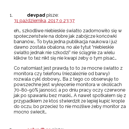
devpad
pisze:
31 października, 2017 o 23:37
eh… szkodliwe niebieskie światło zadomowiło się w
społeczeństwie na dobre jak zabójcze końcówki
bananów… To była jedna publikacja naukowa i już
dawno została obalona, no ale tytuł “niebieskie
światło jednak nie szkodzi” nie ściągnie za wielu
klików to też nikt się nie kwapi żeby o tym pisać…
Co natomiast jest prawdą to to że mocne światło z
monitora czy telefonu (niezależnie od barwy)
rozwala cykl dobowy… Ba z tego co obserwuję to
powszechne jest wykręcenie monitora w okolicach
70-80-90% jasności, a po dniu pracy oczy czerwone
jak po spawaniu bez maski… A nawet spotkałem się z
przypadkiem że ktoś stwierdził że lepiej kupić krople
do oczu, bo przecież to nie możliwe żeby monitor za
mocno świecił…