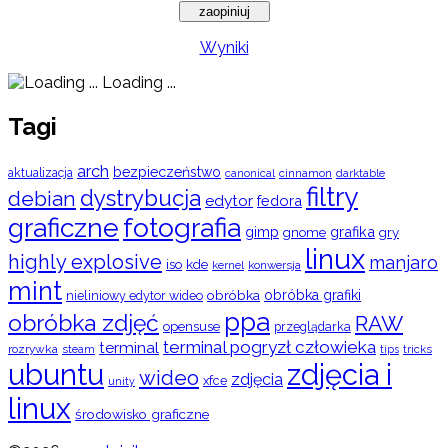
Wyniki
Loading ...
Tagi
arch
bezpieczeństwo
aktualizacja
cinnamon
canonical
darktable
filtry
dystrybucja
debian
edytor
fedora
graficzne
fotografia
gimp
grafika
gry
gnome
linux
highly explosive
manjaro
iso
kde
konwersja
kernel
mint
obróbka
obróbka grafiki
nieliniowy edytor wideo
ppa
obróbka zdjęć
RAW
opensuse
przeglądarka
terminal pogryzł człowieka
terminal
rozrywka
steam
tips
tricks
ubuntu
zdjęcia i
wideo
zdjęcia
xfce
unity
linux
środowisko graficzne