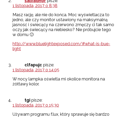
salvadhor
pisze:
1 listopada, 2017 o 8:38
Masz rację, ale nie do końca. Moc wyświetlacza to
jedno, ale czy monitor ustawiony na maksymalną
jasność i świecący na czerwono zmęczy ci tak samo
oczy jak świecący na niebiesko? Nie próbujcie tego
w domu 🙂
http://www.bluelightexposed.com/#what-is-bue-
light
clfapujc
pisze:
1 listopada, 2017 o 14:05
W nocy lampka oświetla mi okolice monitora na
żółtawy kolor.
tgi
pisze:
1 listopada, 2017 o 15:30
Używam programu f.lux, który sprawuje się bardzo