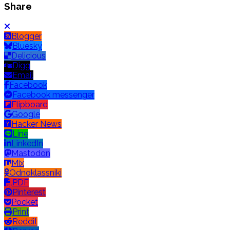
Share
Blogger
Bluesky
Delicious
Digg
Email
Facebook
Facebook messenger
Flipboard
Google
Hacker News
Line
LinkedIn
Mastodon
Mix
Odnoklassniki
PDF
Pinterest
Pocket
Print
Reddit