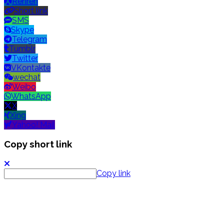
Renren
Short link
SMS
Skype
Telegram
Tumblr
Twitter
VKontakte
wechat
Weibo
WhatsApp
X
Xing
Yahoo! Mail
Copy short link
Copy link