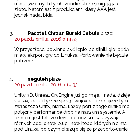
masa świetnych tytułów indie, które śmigają jak
złoto. Natomiast z produkcjami klasy AAA jest
jednak nadal bida.
Pasztet Chrzan Buraki Cebula
pisze:
20 października, 2016 o 14:53
W przyszłości powinno być lepiej bo silniki gier będą
miały eksport gry do Linuksa. Portowanie nie będzie
potrzebne.
seguleh
pisze:
20 października, 2016 o 19:33
Unity 3D, Unreal, CryEngine już go mają. I nadal dzieje
się tak, że porty/wersje są… wujowe. Przoduje w tym
zwłaszcza Unity, niemal każdy port z tego silnika ma
potężny performance drop na naszym systemie. A
czasem jest tak, że devsi, oprócz silnika używają
różnych add-onów, plug-inów itepe, których nie ma
pod Linuxa, po czym okazuje się że przeportowanie