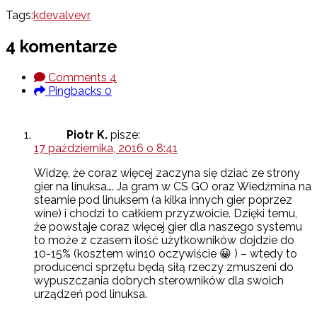
Tags:
kde
valve
vr
4 komentarze
Comments
4
Pingbacks
0
Piotr K.
pisze:
17 października, 2016 o 8:41
Widzę, że coraz więcej zaczyna się dziać ze strony
gier na linuksa…. Ja gram w CS GO oraz Wiedźmina na
steamie pod linuksem (a kilka innych gier poprzez
wine) i chodzi to całkiem przyzwoicie. Dzięki temu,
że powstaje coraz więcej gier dla naszego systemu
to może z czasem ilość użytkowników dojdzie do
10-15% (kosztem win10 oczywiście 😀 ) – wtedy to
producenci sprzętu będą siłą rzeczy zmuszeni do
wypuszczania dobrych sterowników dla swoich
urządzeń pod linuksa.