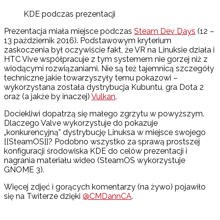
KDE podczas prezentacji
Prezentacja miała miejsce podczas
Steam Dev Days
(12 –
13 październik 2016). Podstawowym kryterium
zaskoczenia był oczywiście fakt, że VR na Linuksie działa i
HTC Vive współpracuje z tym systemem nie gorzej niż z
wiodącymi rozwiązaniami. Nie są też tajemnicą szczegóły
techniczne jakie towarzyszyły temu pokazowi –
wykorzystana została dystrybucja Kubuntu, gra Dota 2
oraz (a jakże by inaczej)
Vulkan
.
Dociekliwi dopatrzą się małego zgrzytu w powyższym.
Dlaczego Valve wykorzystuje do pokazuje
„konkurencyjną” dystrybucję Linuksa w miejsce swojego
[[SteamOS]]? Podobno wszystko za sprawą prostszej
konfiguracji środowiska KDE do celów prezentacji i
nagrania materiału wideo (SteamOS wykorzystuje
GNOME 3).
Więcej zdjęć i gorących komentarzy (na żywo) pojawiło
się na Twiterze dzięki
@CMDannCA
.