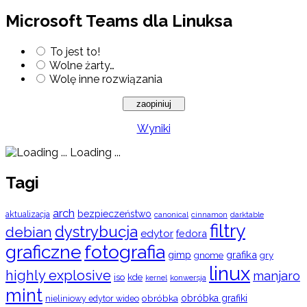
Microsoft Teams dla Linuksa
To jest to!
Wolne żarty…
Wolę inne rozwiązania
Wyniki
Loading ...
Tagi
arch
bezpieczeństwo
aktualizacja
cinnamon
canonical
darktable
filtry
dystrybucja
debian
edytor
fedora
graficzne
fotografia
gimp
grafika
gry
gnome
linux
highly explosive
manjaro
iso
kde
konwersja
kernel
mint
obróbka
obróbka grafiki
nieliniowy edytor wideo