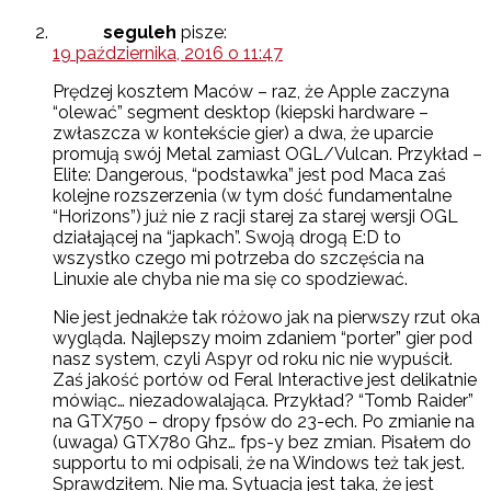
seguleh
pisze:
19 października, 2016 o 11:47
Prędzej kosztem Maców – raz, że Apple zaczyna
“olewać” segment desktop (kiepski hardware –
zwłaszcza w kontekście gier) a dwa, że uparcie
promują swój Metal zamiast OGL/Vulcan. Przykład –
Elite: Dangerous, “podstawka” jest pod Maca zaś
kolejne rozszerzenia (w tym dość fundamentalne
“Horizons”) już nie z racji starej za starej wersji OGL
działającej na “japkach”. Swoją drogą E:D to
wszystko czego mi potrzeba do szczęścia na
Linuxie ale chyba nie ma się co spodziewać.
Nie jest jednakże tak różowo jak na pierwszy rzut oka
wygląda. Najlepszy moim zdaniem “porter” gier pod
nasz system, czyli Aspyr od roku nic nie wypuścił.
Zaś jakość portów od Feral Interactive jest delikatnie
mówiąc… niezadowalająca. Przykład? “Tomb Raider”
na GTX750 – dropy fpsów do 23-ech. Po zmianie na
(uwaga) GTX780 Ghz… fps-y bez zmian. Pisałem do
supportu to mi odpisali, że na Windows też tak jest.
Sprawdziłem. Nie ma. Sytuacja jest taka, że jest