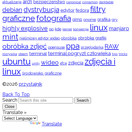
arch
bezpieczeństwo
aktualizacja
cinnamon
canonical
darktable
filtry
dystrybucja
debian
edytor
fedora
graficzne
fotografia
gimp
grafika
gry
gnome
linux
highly explosive
manjaro
iso
kde
konwersja
kernel
mint
obróbka
obróbka grafiki
nieliniowy edytor wideo
ppa
obróbka zdjęć
RAW
opensuse
przeglądarka
terminal pogryzł człowieka
terminal
rozrywka
steam
tips
tricks
ubuntu
zdjęcia i
wideo
zdjęcia
xfce
unity
linux
środowisko graficzne
©2026
przystajnik
Back To Top
Search
Search
Close
Translate »
Powered by
Translate