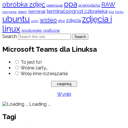
ppa
obróbka zdjęć
RAW
opensuse
przeglądarka
terminal pogryzł człowieka
terminal
rozrywka
steam
tips
tricks
ubuntu
zdjęcia i
wideo
zdjęcia
xfce
unity
linux
środowisko graficzne
Search
Search
Microsoft Teams dla Linuksa
To jest to!
Wolne żarty…
Wolę inne rozwiązania
Wyniki
Loading ...
Tagi