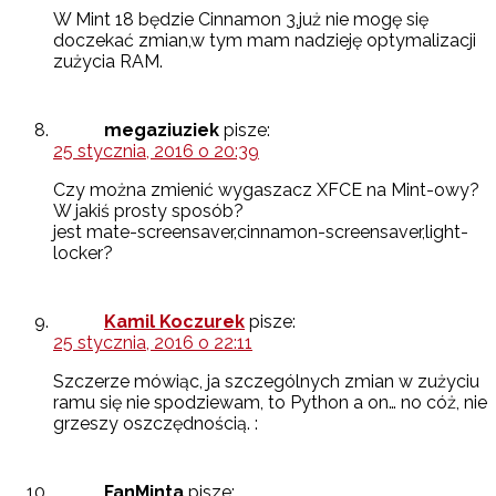
W Mint 18 będzie Cinnamon 3,już nie mogę się
doczekać zmian,w tym mam nadzieję optymalizacji
zużycia RAM.
megaziuziek
pisze:
25 stycznia, 2016 o 20:39
Czy można zmienić wygaszacz XFCE na Mint-owy?
W jakiś prosty sposób?
jest mate-screensaver,cinnamon-screensaver,light-
locker?
Kamil Koczurek
pisze:
25 stycznia, 2016 o 22:11
Szczerze mówiąc, ja szczególnych zmian w zużyciu
ramu się nie spodziewam, to Python a on… no cóż, nie
grzeszy oszczędnością. :
FanMinta
pisze: