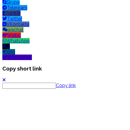
Skype
Telegram
Tumblr
Twitter
VKontakte
wechat
Weibo
WhatsApp
X
Xing
Yahoo! Mail
Copy short link
Copy link