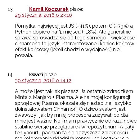
Kamil Koczurek
pisze:
29 stycznia, 2016 o 23:10
Pomyłka, najwięcej jest JS (~41%), potem C (~39%) a
Python dopiero na 3. miejscu (~18%). Ale generalnie
sprawa sprowadza się do tego samego – większość
cinnamona to języki interpretowane i koniec końców
efekt końcowy (jeżeli chodzi o wydajność) nie
powala.
kwazi
pisze:
30 stycznia, 2016 o 14:12
A może i jest tak jak piszesz. Ja ostatnio zdradziłem
Minta z Manjaro + Plasma. Ale na mojej konfiguracji
sprzętowej Plasma okazała się niestabilna i szybko
doinstalowałem Cinnamon. O dziwo system jest
żwawszy i jak by mniej procesora zużywał, co dla
mnie jest ważne. No i mam praktycznie od razu nowe
stabilne wersje przeglądarek w repozytorium. A cały
ten yaourt i pacman fajnie oczyszcza zależności i
ma kolorowanie składni w konsoli, no i oczywiście