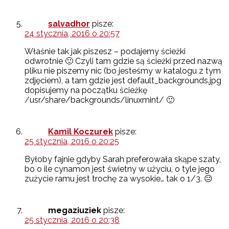
salvadhor
pisze:
24 stycznia, 2016 o 20:57
Właśnie tak jak piszesz – podajemy ścieżki
odwrotnie 🙂 Czyli tam gdzie są ścieżki przed nazwą
pliku nie piszemy nic (bo jesteśmy w katalogu z tym
zdjęciem), a tam gdzie jest default_backgrounds.jpg
dopisujemy na początku ścieżkę
/usr/share/backgrounds/linuxmint/ 🙂
Kamil Koczurek
pisze:
25 stycznia, 2016 o 20:25
Byłoby fajnie gdyby Sarah preferowała skąpe szaty,
bo o ile cynamon jest świetny w użyciu, o tyle jego
zużycie ramu jest trochę za wysokie… tak o 1/3. 😐
megaziuziek
pisze:
25 stycznia, 2016 o 20:38