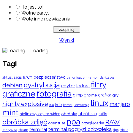
To jest to!
Wolne żarty…
Wolę inne rozwiązania
Wyniki
Loading ...
Tagi
arch
bezpieczeństwo
aktualizacja
cinnamon
canonical
darktable
filtry
dystrybucja
debian
edytor
fedora
graficzne
fotografia
gimp
grafika
gry
gnome
linux
highly explosive
manjaro
iso
kde
konwersja
kernel
mint
obróbka
obróbka grafiki
nieliniowy edytor wideo
ppa
obróbka zdjęć
RAW
opensuse
przeglądarka
terminal pogryzł człowieka
terminal
rozrywka
steam
tips
tricks