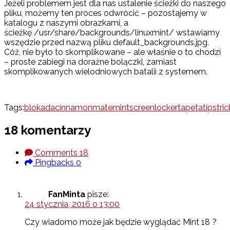
Jeżeli problemem jest dla nas ustalenie ścieżki do naszego
pliku, możemy ten proces odwrócić – pozostajemy w
katalogu z naszymi obrazkami, a
ścieżkę /usr/share/backgrounds/linuxmint/ wstawiamy
wszędzie przed nazwą pliku default_backgrounds.jpg.
Cóż, nie było to skomplikowane – ale właśnie o to chodzi
– proste zabiegi na doraźne bolączki, zamiast
skomplikowanych wielodniowych batalii z systemem.
Tags:
blokada
cinnamon
mate
mint
screenlocker
tapeta
tips
tric
18 komentarzy
Comments
18
Pingbacks
0
FanMinta
pisze:
24 stycznia, 2016 o 13:00
Czy wiadomo może jak będzie wyglądać Mint 18 ?