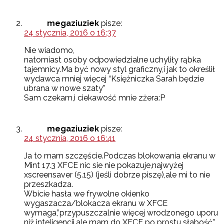
megaziuziek
pisze:
24 stycznia, 2016 o 16:37
Nie wiadomo,
natomiast osoby odpowiedzialne uchyliły rąbka
tajemnicy.Ma być nowy styl graficzny,i jak to określił
wydawca mniej więcej “Księżniczka Sarah będzie
ubrana w nowe szaty”
Sam czekam,i ciekawość mnie zżera:P
megaziuziek
pisze:
24 stycznia, 2016 o 16:41
Ja to mam szczęście.Podczas blokowania ekranu w
Mint 17.3 XFCE nic sie nie pokazuje,najwyżej
xscreensaver (5.15) (jeśli dobrze piszę),ale mi to nie
przeszkadza.
Wbicie hasła we frywolne okienko
wygaszacza/blokacza ekranu w XFCE
wymaga,”przypuszczalnie więcej wrodzonego uporu
niż inteligencji,ale mam do XFCE po prostu słabość”.