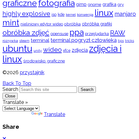
graficzne
fotografia
gimp
grafika
gry
gnome
linux
highly explosive
manjaro
iso
kde
konwersja
kernel
mint
obróbka
obróbka grafiki
nieliniowy edytor wideo
ppa
obróbka zdjęć
RAW
opensuse
przeglądarka
terminal pogryzł człowieka
terminal
rozrywka
steam
tips
tricks
ubuntu
zdjęcia i
wideo
zdjęcia
xfce
unity
linux
środowisko graficzne
©2026
przystajnik
Back To Top
Search
Search
Close
Translate »
Powered by
Translate
Share