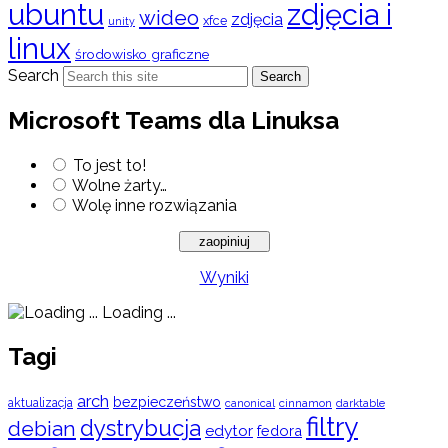
ubuntu
zdjęcia i
wideo
zdjęcia
xfce
unity
linux
środowisko graficzne
Search
Search
Microsoft Teams dla Linuksa
To jest to!
Wolne żarty…
Wolę inne rozwiązania
Wyniki
Loading ...
Tagi
arch
bezpieczeństwo
aktualizacja
cinnamon
canonical
darktable
filtry
dystrybucja
debian
edytor
fedora