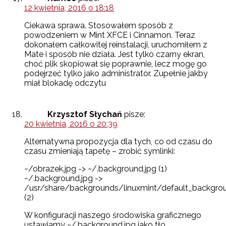
12 kwietnia, 2016 o 18:18
Ciekawa sprawa. Stosowałem sposób z
powodzeniem w Mint XFCE i Cinnamon. Teraz
dokonałem całkowitej reinstalacji, uruchomiłem z
Mate i sposób nie działa. Jest tylko czarny ekran,
choć plik skopiował się poprawnie, lecz mogę go
podejrzeć tylko jako administrator. Zupełnie jakby
miał blokadę odczytu
Krzysztof Słychań
pisze:
20 kwietnia, 2016 o 20:39
Alternatywna propozycja dla tych, co od czasu do
czasu zmieniają tapetę – zrobić symlinki:
~/obrazek.jpg -> ~/.background.jpg (1)
~/.background.jpg ->
/usr/share/backgrounds/linuxmint/default_backgrou
(2)
W konfiguracji naszego środowiska graficznego
ustawiamy ~/.background.jpg jako tło.