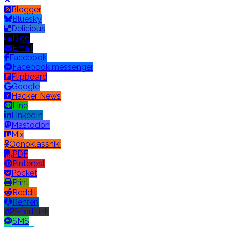
Blogger
Bluesky
Delicious
Digg
Email
Facebook
Facebook messenger
Flipboard
Google
Hacker News
Line
LinkedIn
Mastodon
Mix
Odnoklassniki
PDF
Pinterest
Pocket
Print
Reddit
Renren
Short link
SMS