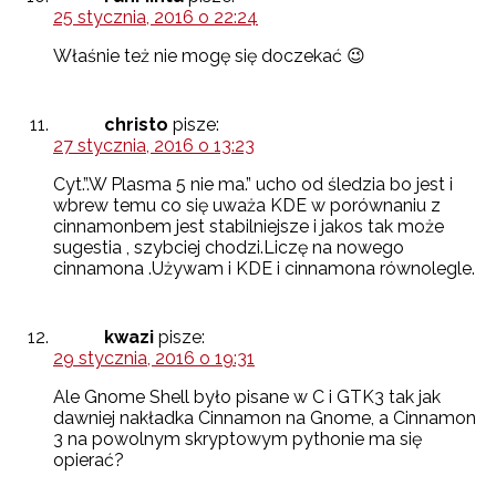
25 stycznia, 2016 o 22:24
Właśnie też nie mogę się doczekać 😉
christo
pisze:
27 stycznia, 2016 o 13:23
Cyt.”.W Plasma 5 nie ma.” ucho od śledzia bo jest i
wbrew temu co się uważa KDE w porównaniu z
cinnamonbem jest stabilniejsze i jakos tak może
sugestia , szybciej chodzi.Liczę na nowego
cinnamona .Używam i KDE i cinnamona równolegle.
kwazi
pisze:
29 stycznia, 2016 o 19:31
Ale Gnome Shell było pisane w C i GTK3 tak jak
dawniej nakładka Cinnamon na Gnome, a Cinnamon
3 na powolnym skryptowym pythonie ma się
opierać?