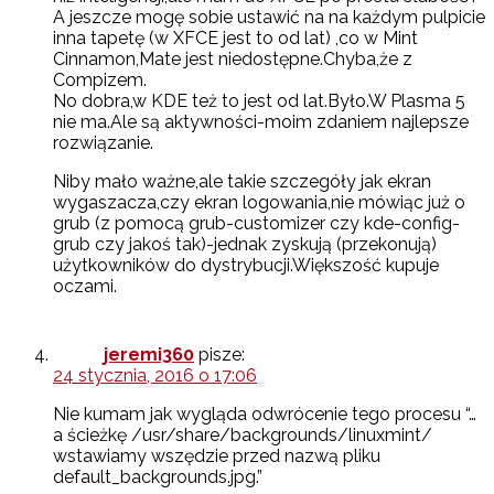
A jeszcze mogę sobie ustawić na na każdym pulpicie
inna tapetę (w XFCE jest to od lat) ,co w Mint
Cinnamon,Mate jest niedostępne.Chyba,że z
Compizem.
No dobra,w KDE też to jest od lat.Było.W Plasma 5
nie ma.Ale są aktywności-moim zdaniem najlepsze
rozwiązanie.
Niby mało ważne,ale takie szczegóły jak ekran
wygaszacza,czy ekran logowania,nie mówiąc już o
grub (z pomocą grub-customizer czy kde-config-
grub czy jakoś tak)-jednak zyskują (przekonują)
użytkowników do dystrybucji.Większość kupuje
oczami.
jeremi360
pisze:
24 stycznia, 2016 o 17:06
Nie kumam jak wygląda odwrócenie tego procesu “…
a ścieżkę /usr/share/backgrounds/linuxmint/
wstawiamy wszędzie przed nazwą pliku
default_backgrounds.jpg.”