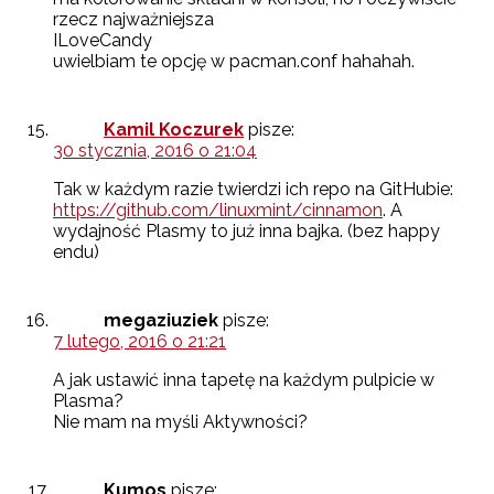
rzecz najważniejsza
ILoveCandy
uwielbiam te opcję w pacman.conf hahahah.
Kamil Koczurek
pisze:
30 stycznia, 2016 o 21:04
Tak w każdym razie twierdzi ich repo na GitHubie:
https://github.com/linuxmint/cinnamon
. A
wydajność Plasmy to już inna bajka. (bez happy
endu)
megaziuziek
pisze:
7 lutego, 2016 o 21:21
A jak ustawić inna tapetę na każdym pulpicie w
Plasma?
Nie mam na myśli Aktywności?
Kumos
pisze: