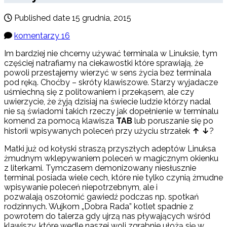
Published date
15 grudnia, 2015
komentarzy 16
Im bardziej nie chcemy używać terminala w Linuksie, tym
częściej natrafiamy na ciekawostki które sprawiają, że
powoli przestajemy wierzyć w sens życia bez terminala
pod ręką. Choćby – skróty klawiszowe. Starzy wyjadacze
uśmiechną się z politowaniem i przekąsem, ale czy
uwierzycie, że żyją dzisiaj na świecie ludzie którzy nadal
nie są świadomi takich rzeczy jak dopełnienie w terminalu
komend za pomocą klawisza
TAB
lub poruszanie się po
historii wpisywanych poleceń przy użyciu strzałek
↑ ↓
?
Matki już od kołyski straszą przyszłych adeptów Linuksa
żmudnym wklepywaniem poleceń w magicznym okienku
z literkami. Tymczasem demonizowany niesłusznie
terminal posiada wiele cech, które nie tylko czynią żmudne
wpisywanie poleceń niepotrzebnym, ale i
pozwalają oszołomić gawiedź podczas np. spotkań
rodzinnych. Wujkom „Dobra Rada” kotlet spadnie z
powrotem do talerza gdy ujrzą nas pływających wśród
klawiszy, które wedle naszej woli zgrabnie ułożą się w