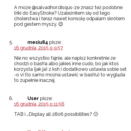
A może @salvadhor:disqus-ze znasz też podobne
triki do EasyStroke? Uzależniłem się od tego
cholerstwa i teraz nawet konsolę odpalam skrótem
pod gestem myszy. 😉
mesiu84
pisze:
16 grudnia, 2015 o 9:57
Nie no wszystko fajnie, ale napisz konkretnie że
chodzi o bash’a albo jakieś inne cudo, bo jak ktoś
korzysta (jak ja) z ksh i dodatkowo ustawia sobie set
-o vi (to samo można ustawić w bash’u) to wygląda
to zupełnie inaczej.
User
pisze:
16 grudnia, 2015 o 11:56
TAB i …Display all 2806 possibilities? 🙂