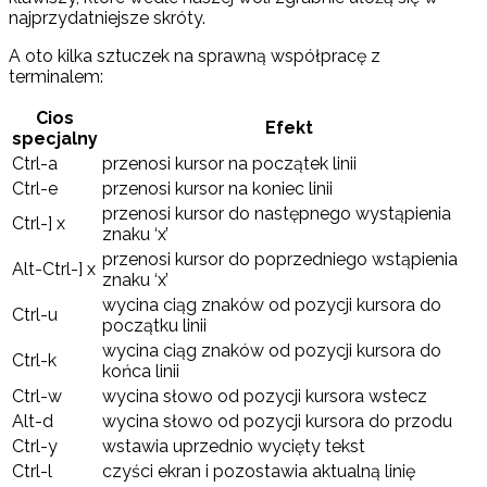
najprzydatniejsze skróty.
A oto kilka sztuczek na sprawną współpracę z
terminalem:
Cios
Efekt
specjalny
Ctrl-a
przenosi kursor na początek linii
Ctrl-e
przenosi kursor na koniec linii
przenosi kursor do następnego wystąpienia
Ctrl-] x
znaku ‘x’
przenosi kursor do poprzedniego wstąpienia
Alt-Ctrl-] x
znaku ‘x’
wycina ciąg znaków od pozycji kursora do
Ctrl-u
początku linii
wycina ciąg znaków od pozycji kursora do
Ctrl-k
końca linii
Ctrl-w
wycina słowo od pozycji kursora wstecz
Alt-d
wycina słowo od pozycji kursora do przodu
Ctrl-y
wstawia uprzednio wycięty tekst
Ctrl-l
czyści ekran i pozostawia aktualną linię