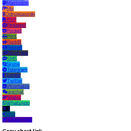
Mastodon
Mix
Odnoklassniki
PDF
Pinterest
Pocket
Print
Reddit
Renren
Short link
SMS
Skype
Telegram
Tumblr
Twitter
VKontakte
wechat
Weibo
WhatsApp
X
Xing
Yahoo! Mail