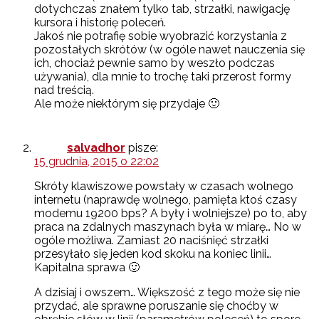
dotychczas znałem tylko tab, strzałki, nawigację
kursora i historię poleceń.
Jakoś nie potrafię sobie wyobrazić korzystania z
pozostałych skrótów (w ogóle nawet nauczenia się
ich, chociaż pewnie samo by weszło podczas
używania), dla mnie to trochę taki przerost formy
nad treścią.
Ale może niektórym się przydaje 🙂
salvadhor
pisze:
15 grudnia, 2015 o 22:02
Skróty klawiszowe powstały w czasach wolnego
internetu (naprawdę wolnego, pamięta ktoś czasy
modemu 19200 bps? A były i wolniejsze) po to, aby
praca na zdalnych maszynach była w miarę… No w
ogóle możliwa. Zamiast 20 naciśnięć strzałki
przesyłało się jeden kod skoku na koniec linii…
Kapitalna sprawa 🙂
A dzisiaj i owszem… Większość z tego może się nie
przydać, ale sprawne poruszanie się choćby w