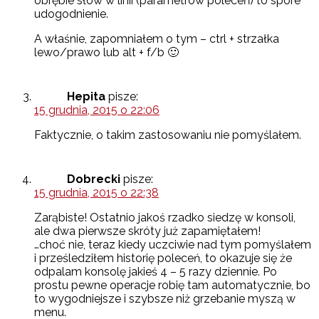
obrębie słów w linii (parametrów poleceń) to spore
udogodnienie.
A właśnie, zapomniałem o tym – ctrl + strzałka
lewo/prawo lub alt + f/b 🙂
Hepita
pisze:
15 grudnia, 2015 o 22:06
Faktycznie, o takim zastosowaniu nie pomyślałem.
Dobrecki
pisze:
15 grudnia, 2015 o 22:38
Zarąbiste! Ostatnio jakoś rzadko siedzę w konsoli,
ale dwa pierwsze skróty już zapamiętałem!
…choć nie, teraz kiedy uczciwie nad tym pomyślałem
i prześledziłem historię poleceń, to okazuje się że
odpalam konsolę jakieś 4 – 5 razy dziennie. Po
prostu pewne operacje robię tam automatycznie, bo
to wygodniejsze i szybsze niż grzebanie myszą w
menu.