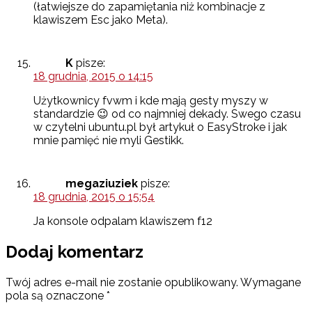
(łatwiejsze do zapamiętania niż kombinacje z
klawiszem Esc jako Meta).
K
pisze:
18 grudnia, 2015 o 14:15
Użytkownicy fvwm i kde mają gesty myszy w
standardzie 😉 od co najmniej dekady. Swego czasu
w czytelni ubuntu.pl był artykuł o EasyStroke i jak
mnie pamięć nie myli Gestikk.
megaziuziek
pisze:
18 grudnia, 2015 o 15:54
Ja konsole odpalam klawiszem f12
Dodaj komentarz
Twój adres e-mail nie zostanie opublikowany.
Wymagane
pola są oznaczone
*