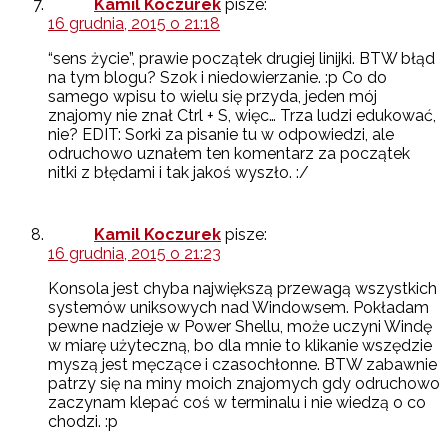
Kamil Koczurek
pisze:
16 grudnia, 2015 o 21:18
“sens życie”, prawie początek drugiej linijki. BTW błąd
na tym blogu? Szok i niedowierzanie. :p Co do
samego wpisu to wielu się przyda, jeden mój
znajomy nie znał Ctrl + S, więc… Trza ludzi edukować,
nie? EDIT: Sorki za pisanie tu w odpowiedzi, ale
odruchowo uznałem ten komentarz za początek
nitki z błędami i tak jakoś wyszło. :/
Kamil Koczurek
pisze:
16 grudnia, 2015 o 21:23
Konsola jest chyba największą przewagą wszystkich
systemów uniksowych nad Windowsem. Pokładam
pewne nadzieje w Power Shellu, może uczyni Windę
w miarę użyteczną, bo dla mnie to klikanie wszędzie
myszą jest męczące i czasochłonne. BTW zabawnie
patrzy się na miny moich znajomych gdy odruchowo
zaczynam klepać coś w terminalu i nie wiedzą o co
chodzi. :p