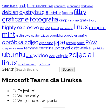
arch
bezpieczeństwo
aktualizacja
cinnamon
canonical
darktable
filtry
dystrybucja
debian
edytor
fedora
graficzne
fotografia
gimp
grafika
gry
gnome
linux
highly explosive
manjaro
iso
kde
konwersja
kernel
mint
obróbka
obróbka grafiki
nieliniowy edytor wideo
ppa
obróbka zdjęć
RAW
opensuse
przeglądarka
terminal pogryzł człowieka
terminal
rozrywka
steam
tips
tricks
ubuntu
zdjęcia i
wideo
zdjęcia
xfce
unity
linux
środowisko graficzne
Search
Search
Microsoft Teams dla Linuksa
To jest to!
Wolne żarty…
Wolę inne rozwiązania