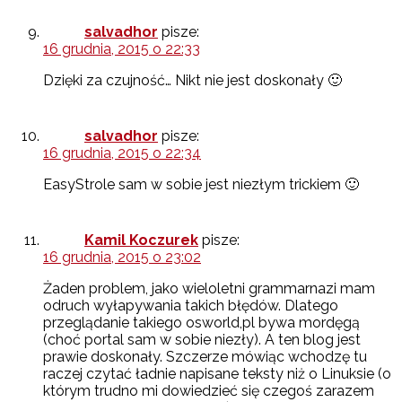
salvadhor
pisze:
16 grudnia, 2015 o 22:33
Dzięki za czujność… Nikt nie jest doskonały 🙂
salvadhor
pisze:
16 grudnia, 2015 o 22:34
EasyStrole sam w sobie jest niezłym trickiem 🙂
Kamil Koczurek
pisze:
16 grudnia, 2015 o 23:02
Żaden problem, jako wieloletni grammarnazi mam
odruch wyłapywania takich błędów. Dlatego
przeglądanie takiego osworld,pl bywa mordęgą
(choć portal sam w sobie niezły). A ten blog jest
prawie doskonały. Szczerze mówiąc wchodzę tu
raczej czytać ładnie napisane teksty niż o Linuksie (o
którym trudno mi dowiedzieć się czegoś zarazem