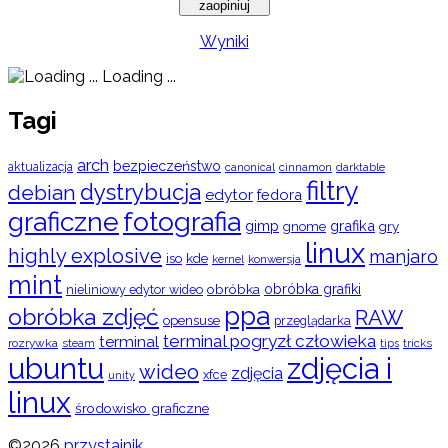
Wyniki
Loading ...
Tagi
arch
bezpieczeństwo
aktualizacja
cinnamon
canonical
darktable
filtry
dystrybucja
debian
edytor
fedora
graficzne
fotografia
gimp
grafika
gry
gnome
linux
highly explosive
manjaro
iso
kde
konwersja
kernel
mint
obróbka
obróbka grafiki
nieliniowy edytor wideo
ppa
obróbka zdjęć
RAW
opensuse
przeglądarka
terminal pogryzł człowieka
terminal
rozrywka
steam
tips
tricks
ubuntu
zdjęcia i
wideo
zdjęcia
xfce
unity
linux
środowisko graficzne
©2026
przystajnik