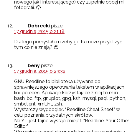
nowego jak i interesującego) czy zupełnie obcej mi
fotografii. 🙂
Dobrecki
pisze:
17 grudnia, 2015 o 21:18
Dlatego pomyślałem żeby go tu może przybliżyć
tym co nie znają? 😉
beny
pisze:
17 grudnia, 2015 o 23:32
GNU Readline to biblioteka używana do
sprawniejszego operowania tekstem w aplikacjach
linii poleceń. Aplikacje korzystające z niej to m.in.
bash, bc, ftp, gnuplot, gpg, ksh, mysql, psql, python,
smbclient, xmllint, zsh.
Wystarczy wygooglać “Readline Cheat Sheet” w
celu poznania przydatnych skrótów.
Na YT jest fajne wystąpienie pt. “Readline: Your Other
Editor”
Wg mnie szczególnie przydatne jest przywołanie z