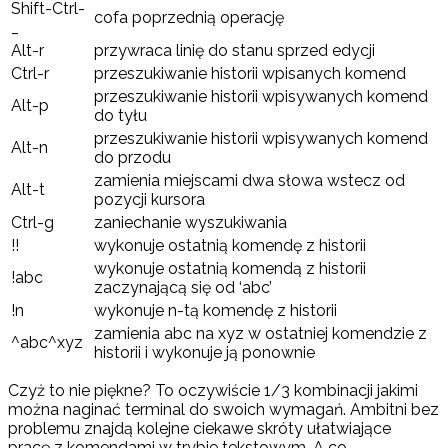
Shift-Ctrl-
cofa poprzednią operację
_
Alt-r
przywraca linię do stanu sprzed edycji
Ctrl-r
przeszukiwanie historii wpisanych komend
przeszukiwanie historii wpisywanych komend
Alt-p
do tyłu
przeszukiwanie historii wpisywanych komend
Alt-n
do przodu
zamienia miejscami dwa słowa wstecz od
Alt-t
pozycji kursora
Ctrl-g
zaniechanie wyszukiwania
!!
wykonuje ostatnią komendę z historii
wykonuje ostatnią komendą z historii
!abc
zaczynającą się od ‘abc’
!n
wykonuje n-tą komendę z historii
zamienia abc na xyz w ostatniej komendzie z
^abc^xyz
historii i wykonuje ją ponownie
Czyż to nie piękne? To oczywiście 1/3 kombinacji jakimi
można naginać terminal do swoich wymagań. Ambitni bez
problemu znajdą kolejne ciekawe skróty ułatwiające
pracę z komendami w trybie tekstowym. A co