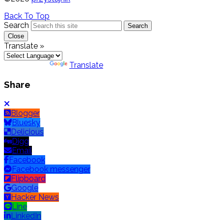
Back To Top
Search
Search
Close
Translate »
Powered by
Translate
Share
Blogger
Bluesky
Delicious
Digg
Email
Facebook
Facebook messenger
Flipboard
Google
Hacker News
Line
LinkedIn