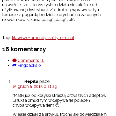
najważniejsze – to wszystko działa niezależnie od
użytkowanej dystrybucji. Z odrobiną wprawy w tym
temacie z pogardą będziecie prychać na żałosnych
niewolników klikania „dalej”, „dalej”, „ok”.
Tags:
klawisze
komendy
skróty
terminal
16 komentarzy
Comments
16
Pingbacks
0
Hepita
pisze:
15 grudnia, 2015 o 21:29
“Matki już od kołyski straszą przyszłych adeptów
Linuksa żmudnym wklepywanie poleceń”
chyba wklepywaniem 😉
Wielkie dzięki za artykuł, trochę się dowiedziałem,