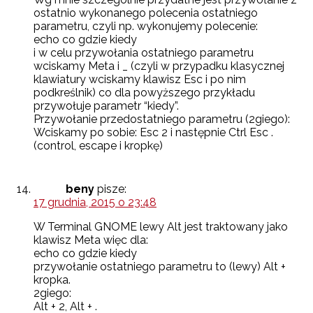
ostatnio wykonanego polecenia ostatniego
parametru, czyli np. wykonujemy polecenie:
echo co gdzie kiedy
i w celu przywołania ostatniego parametru
wciskamy Meta i _ (czyli w przypadku klasycznej
klawiatury wciskamy klawisz Esc i po nim
podkreślnik) co dla powyższego przykładu
przywołuje parametr “kiedy”.
Przywołanie przedostatniego parametru (2giego):
Wciskamy po sobie: Esc 2 i następnie Ctrl Esc .
(control, escape i kropkę)
beny
pisze:
17 grudnia, 2015 o 23:48
W Terminal GNOME lewy Alt jest traktowany jako
klawisz Meta więc dla:
echo co gdzie kiedy
przywołanie ostatniego parametru to (lewy) Alt +
kropka.
2giego:
Alt + 2, Alt + .