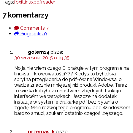
Tags:
foxit
linux
pdf
reader
7 komentarzy
Comments
7
Pingbacks
0
golem14
pisze:
30 września, 2015 o 19:35
No ja nie wiem czego Ci brakuje w tym programie na
linuksa – krowowatości??? Kiedyś to był lekka
sprytna przeglądarka do pdf-ów na Windowsa, o
wadze znacznie mniejszej niż produkt Adobe. Teraz
to wielka kobyła z mnóstwem zbędnych funkcji i
interface’m we wstążkach. Jeszcze na dodatek
instaluje w systemie drukarkę pdf bez pytania o
zgodę. Mnie rozwój tego programu pod Windowsem
bardzo smuci, szukam ostatnio czegoś lżejszego.
przemas_k
pisze: