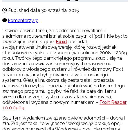
Published date
30 września, 2015
komentarzy 7
Dawno, dawno temu, za siedmioma firewallami i
siedmioma routerami istniał sobie czytnik [[pdf]]. Nie był to
zwyczajny czytnik, gdyż
Foxit
posiadał
swoją natywną linuksową wersję, której rozwój jednak
stosunkowo szybko porzucono (w okolicach 2008 – 2009
roku). Twórcy tego zamkniętego programu skupili się na
dostarczaniu rozwiązań komercyjnych masowemu
odbiorcy z wiodącego systemu i również darmowy Foxit
Reader rozwijany był głównie dla wspomnianego
systemu. Wersja linuksowa się zestarzała i przestała
nadawać do użytku. I można by ubolewać na losem tego
zwinnego programu, gdyby nie fakt, że parę dni temu
wersja dla naszego systemu została reanimowana,
odświeżona i wydana z nowym numerkiem –
Foxit Reader
1.0.0.0909
.
Są z tym wydaniem związane dwie wiadomości – dobra i
zła. Zła jest taka, że w „naszej” wersji wciąż brakuje opcji
dostępnych w wersji dla Windowsa – czyli nie możemy