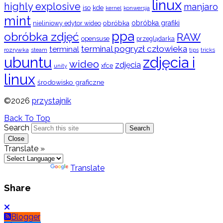
linux
highly explosive
manjaro
iso
kde
konwersja
kernel
mint
obróbka
obróbka grafiki
nieliniowy edytor wideo
ppa
obróbka zdjęć
RAW
opensuse
przeglądarka
terminal pogryzł człowieka
terminal
rozrywka
steam
tips
tricks
ubuntu
zdjęcia i
wideo
zdjęcia
xfce
unity
linux
środowisko graficzne
©2026
przystajnik
Back To Top
Search
Search
Close
Translate »
Powered by
Translate
Share
Blogger