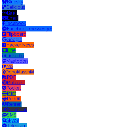
Bluesky
Delicious
Digg
Email
Facebook
Facebook messenger
Flipboard
Google
Hacker News
Line
LinkedIn
Mastodon
Mix
Odnoklassniki
PDF
Pinterest
Pocket
Print
Reddit
Renren
Short link
SMS
Skype
Telegram