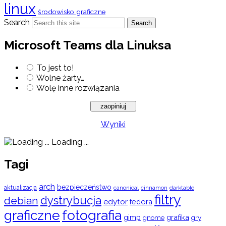
linux
środowisko graficzne
Search
Search
Microsoft Teams dla Linuksa
To jest to!
Wolne żarty…
Wolę inne rozwiązania
Wyniki
Loading ...
Tagi
arch
bezpieczeństwo
aktualizacja
cinnamon
canonical
darktable
filtry
dystrybucja
debian
edytor
fedora
graficzne
fotografia
gimp
grafika
gry
gnome