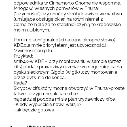
odpowiednika w Cinnamon,o Gnome nie wspomnę.
Mnogość własnych pomysłów w Thunar
(“czynności”),czy choćby skróty klawiszowe w xfwm
(umilające obsługę okien na równi niemal z
Compizem,ale za to stabilnie),czynią to środowisko
moim ulubionym.
Pomimo konfiguralności (kolejne okropne słowo)
KDE,dla mnie priorytetem jest użyteczność,i
“zwinność” pulpitu.
Przykład:
smb4k-w KDE – przy montowaniu w sambie (przez
cifs) podaje prawdziwy rozmiar wolnego miejsca na
dysku sieciowym,Gigolo (w gtk) ,czy montowanie
przez gvfs-nie do konca…
Rada?
Skrypt,w cifs,który można otworzyć w Thunar-proste
łatwe i przyjemne,jak całe xfce.
najbardziej podoba mi sie plan wydawniczy xfce:
-Kiedy wypuścicie nową wersję?
-jak będzie gotowa