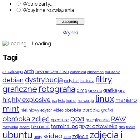
Wolne żarty…
Wolę inne rozwiązania
Wyniki
Loading ...
Tagi
arch
bezpieczeństwo
aktualizacja
cinnamon
canonical
darktable
filtry
dystrybucja
debian
edytor
fedora
graficzne
fotografia
gimp
grafika
gry
gnome
linux
highly explosive
manjaro
iso
kde
konwersja
kernel
mint
obróbka
obróbka grafiki
nieliniowy edytor wideo
ppa
obróbka zdjęć
RAW
opensuse
przeglądarka
terminal pogryzł człowieka
terminal
rozrywka
steam
tips
tricks
ubuntu
zdjęcia i
wideo
zdjęcia
xfce
unity