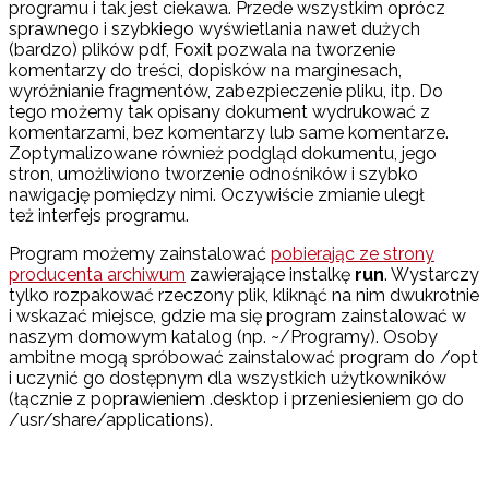
programu i tak jest ciekawa. Przede wszystkim oprócz
sprawnego i szybkiego wyświetlania nawet dużych
(bardzo) plików pdf, Foxit pozwala na tworzenie
komentarzy do treści, dopisków na marginesach,
wyróżnianie fragmentów, zabezpieczenie pliku, itp. Do
tego możemy tak opisany dokument wydrukować z
komentarzami, bez komentarzy lub same komentarze.
Zoptymalizowane również podgląd dokumentu, jego
stron, umożliwiono tworzenie odnośników i szybko
nawigację pomiędzy nimi. Oczywiście zmianie uległ
też interfejs programu.
Program możemy zainstalować
pobierając ze strony
producenta archiwum
zawierające instalkę
run
. Wystarczy
tylko rozpakować rzeczony plik, kliknąć na nim dwukrotnie
i wskazać miejsce, gdzie ma się program zainstalować w
naszym domowym katalog (np. ~/Programy). Osoby
ambitne mogą spróbować zainstalować program do /opt
i uczynić go dostępnym dla wszystkich użytkowników
(łącznie z poprawieniem .desktop i przeniesieniem go do
/usr/share/applications).