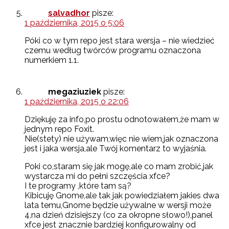
salvadhor
pisze:
1 października, 2015 o 5:06
Póki co w tym repo jest stara wersja – nie wiedzieć
czemu według twórców programu oznaczona
numerkiem 1.1.
megaziuziek
pisze:
1 października, 2015 o 22:06
Dziękuję za info,po prostu odnotowałem,że mam w
jednym repo Foxit.
Nie(stety) nie używam,więc nie wiem,jak oznaczona
jest i jaka wersja,ale Twój komentarz to wyjaśnia.
Poki co,staram się jak mogę,ale co mam zrobić,jak
wystarcza mi do pełni szczęścia xfce?
I te programy ,które tam są?
Kibicuję Gnome,ale tak jak powiedziałem jakies dwa
lata temu,Gnome będzie używalne w wersji może
4,na dzień dzisiejszy (co za okropne słowo!),panel
xfce jest znacznie bardziej konfigurowalny od