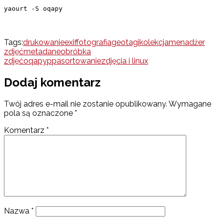
yaourt -S oqapy
Tags:
drukowanie
exif
fotografia
geotagi
kolekcja
menadżer
zdjęć
metadane
obróbka
zdjęć
oqapy
ppa
sortowanie
zdjęcia i linux
Dodaj komentarz
Twój adres e-mail nie zostanie opublikowany.
Wymagane
pola są oznaczone
*
Komentarz
*
Nazwa
*