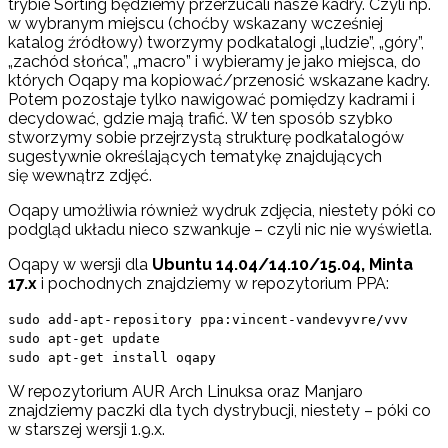
trybie Sorting będziemy przerzucali nasze kadry. Czyli np.
w wybranym miejscu (choćby wskazany wcześniej
katalog źródłowy) tworzymy podkatalogi „ludzie”, „góry”,
„zachód słońca”, „macro” i wybieramy je jako miejsca, do
których Oqapy ma kopiować/przenosić wskazane kadry.
Potem pozostaje tylko nawigować pomiędzy kadrami i
decydować, gdzie mają trafić. W ten sposób szybko
stworzymy sobie przejrzystą strukturę podkatalogów
sugestywnie określających tematykę znajdujących
się wewnątrz zdjęć.
Oqapy umożliwia również wydruk zdjęcia, niestety póki co
podgląd układu nieco szwankuje – czyli nic nie wyświetla.
Oqapy w wersji dla
Ubuntu 14.04/14.10/15.04, Minta
17.x
i pochodnych znajdziemy w repozytorium PPA:
sudo add-apt-repository ppa:vincent-vandevyvre/vvv
sudo apt-get update
sudo apt-get install oqapy
W repozytorium AUR Arch Linuksa oraz Manjaro
znajdziemy paczki dla tych dystrybucji, niestety – póki co
w starszej wersji 1.9.x.