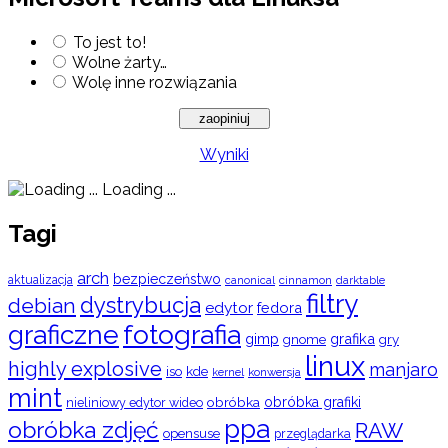
To jest to!
Wolne żarty…
Wolę inne rozwiązania
Wyniki
Loading ...
Tagi
arch
bezpieczeństwo
aktualizacja
cinnamon
canonical
darktable
filtry
dystrybucja
debian
edytor
fedora
graficzne
fotografia
gimp
grafika
gry
gnome
linux
highly explosive
manjaro
iso
kde
konwersja
kernel
mint
obróbka
obróbka grafiki
nieliniowy edytor wideo
ppa
obróbka zdjęć
RAW
opensuse
przeglądarka