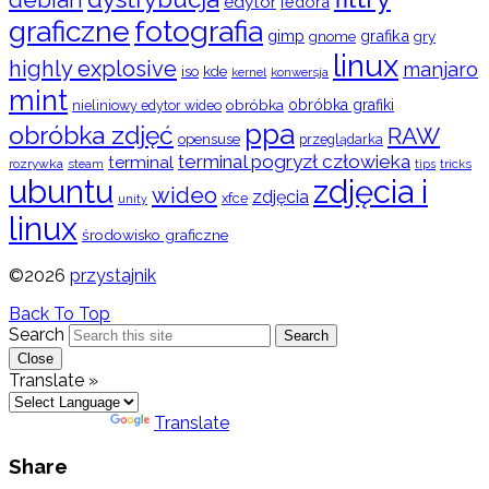
debian
edytor
fedora
graficzne
fotografia
gimp
grafika
gry
gnome
linux
highly explosive
manjaro
iso
kde
konwersja
kernel
mint
obróbka
obróbka grafiki
nieliniowy edytor wideo
ppa
obróbka zdjęć
RAW
opensuse
przeglądarka
terminal pogryzł człowieka
terminal
rozrywka
steam
tips
tricks
ubuntu
zdjęcia i
wideo
zdjęcia
xfce
unity
linux
środowisko graficzne
©2026
przystajnik
Back To Top
Search
Search
Close
Translate »
Powered by
Translate
Share