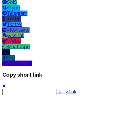
SMS
Skype
Telegram
Tumblr
Twitter
VKontakte
wechat
Weibo
WhatsApp
X
Xing
Yahoo! Mail
Copy short link
Copy link