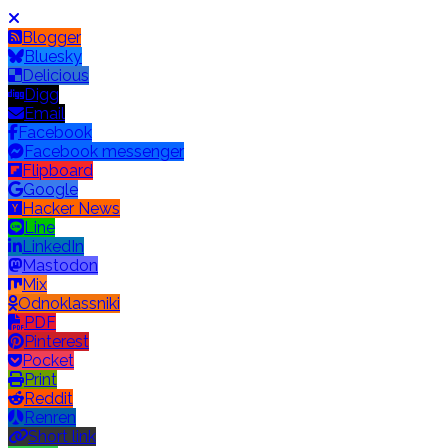
Blogger
Bluesky
Delicious
Digg
Email
Facebook
Facebook messenger
Flipboard
Google
Hacker News
Line
LinkedIn
Mastodon
Mix
Odnoklassniki
PDF
Pinterest
Pocket
Print
Reddit
Renren
Short link