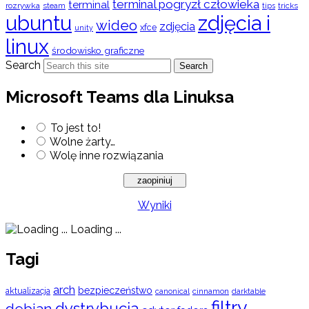
terminal pogryzł człowieka
terminal
rozrywka
steam
tips
tricks
ubuntu
zdjęcia i
wideo
zdjęcia
xfce
unity
linux
środowisko graficzne
Search
Search
Microsoft Teams dla Linuksa
To jest to!
Wolne żarty…
Wolę inne rozwiązania
Wyniki
Loading ...
Tagi
arch
bezpieczeństwo
aktualizacja
cinnamon
canonical
darktable
filtry
dystrybucja