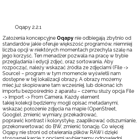
Oqapy 2.2.1
Założenia koncepcyjne
Oqapy
nie odbiegają zbytnio od
standardów jakie oferuje większość programów, niemniej
liczba opcji w niektórych momentach przechyla szalę na
jego korzyść. Ten menadżer pozwala na pracę w trybie
przeglądania i edycji zdjęć, oraz sortowania. Aby
rozpocząć, należy wskazać źródła ze zdjęciami (File ->
Source) – program w tym momencie wyświetli nam
dostępne w tej lokalizacji obrazy. A obrazy możemy
mieć już skopiowane tam wcześniej, lub dokonać ich
importu bezpośrednio z aparatu – czemu służy opcja File
-> Import -> From Camera. Każdy element
takiej kolekcji będziemy mogli opisać metadanymi,
wskazać położenie zdjęcia na mapie (OpenStreet,
Google), zmienić wymiary, przekadrować,
poprawić kontrast i kolorystykę, zaaplikować odszumianie,
przekonwertować do BW, zmienić tonację. Co więcej
Oqapy nie stroni od otwierania plików RAW i dzięki
stosownej karcie z opcjami wybierzemy odpowiedni